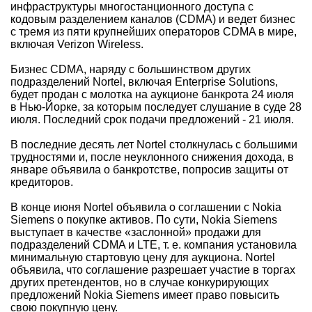
инфраструктуры многостанционного доступа с
кодовым разделением каналов (CDMA) и ведет бизнес
с тремя из пяти крупнейших операторов CDMA в мире,
включая Verizon Wireless.
Бизнес CDMA, наряду с большинством других
подразделений Nortel, включая Enterprise Solutions,
будет продан с молотка на аукционе банкрота 24 июля
в Нью-Йорке, за которым последует слушание в суде 28
июля. Последний срок подачи предложений - 21 июля.
В последние десять лет Nortel столкнулась с большими
трудностями и, после неуклонного снижения дохода, в
январе объявила о банкротстве, попросив защиты от
кредиторов.
В конце июня Nortel объявила о соглашении с Nokia
Siemens о покупке активов. По сути, Nokia Siemens
выступает в качестве «заслонной» продажи для
подразделений CDMA и LTE, т. е. компания установила
минимальную стартовую цену для аукциона. Nortel
объявила, что соглашение разрешает участие в торгах
других претендентов, но в случае конкурирующих
предложений Nokia Siemens имеет право повысить
свою покупную цену.