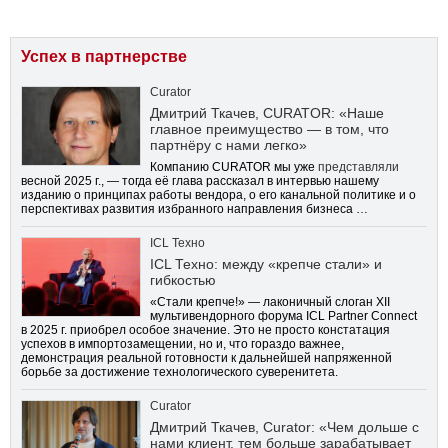
Успех в партнерстве
Curator
Дмитрий Ткачев, CURATOR: «Наше
главное преимущество — в том, что
партнёру с нами легко»
Компанию CURATOR мы уже
представляли
весной 2025 г., — тогда её глава рассказал в интервью нашему
изданию о принципах работы вендора, о его канальной политике и о
перспективах развития избранного направления бизнеса …
ICL Техно
ICL Техно: между «крепче стали» и
гибкостью
«Стали крепче!» — лаконичный слоган XII
мультивендорного форума ICL Partner Connect
в 2025 г. приобрел особое значение. Это не просто констатация
успехов в импортозамещении, но и, что гораздо важнее,
демонстрация реальной готовности к дальнейшей напряженной
борьбе за достижение технологического суверенитета.
Curator
Дмитрий Ткачев, Curator: «Чем дольше с
нами клиент, тем больше зарабатывает