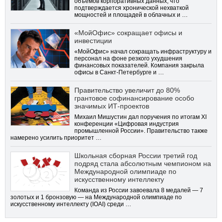
объёмов корпоративных данных, что
подтверждается хронической нехваткой
мощностей и площадей в облачных и …
«МойОфис» сокращает офисы и
инвестиции
«МойОфис» начал сокращать инфраструктуру и
персонал на фоне резкого ухудшения
финансовых показателей. Компания закрыла
офисы в Санкт-Петербурге и …
Правительство увеличит до 80%
грантовое софинансирование особо
значимых ИТ-проектов
Михаил Мишустин дал поручения по итогам XI
конференции «Цифровая индустрия
промышленной России». Правительство также
намерено усилить приоритет …
Школьная сборная России третий год
подряд стала абсолютным чемпионом на
Международной олимпиаде по
искусственному интеллекту
Команда из России завоевала 8 медалей — 7
золотых и 1 бронзовую — на Международной олимпиаде по
искусственному интеллекту (IOAI) среди …