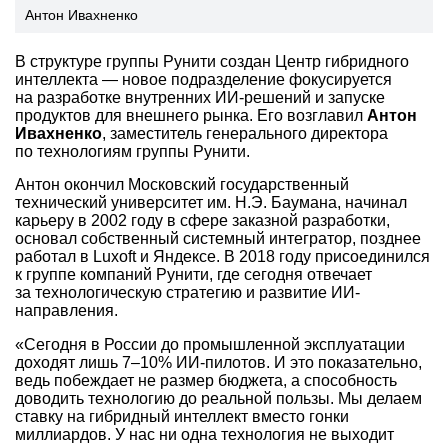
Антон Ивахненко
В структуре группы Рунити создан Центр гибридного
интеллекта — новое подразделение фокусируется
на разработке внутренних ИИ-решений и запуске
продуктов для внешнего рынка. Его возглавил
Антон
Ивахненко
, заместитель генерального директора
по технологиям группы Рунити.
Антон окончил Московский государственный
технический университет им. Н.Э. Баумана, начинал
карьеру в 2002 году в сфере заказной разработки,
основал собственный системный интегратор, позднее
работал в Luxoft и Яндексе. В 2018 году присоединился
к группе компаний Рунити, где сегодня отвечает
за технологическую стратегию и развитие ИИ-
направления.
«Сегодня в России до промышленной эксплуатации
доходят лишь
7–10%
ИИ-пилотов. И это показательно,
ведь побеждает не размер бюджета, а способность
доводить технологию до реальной пользы. Мы делаем
ставку на гибридный интеллект вместо гонки
миллиардов. У нас ни одна технология не выходит