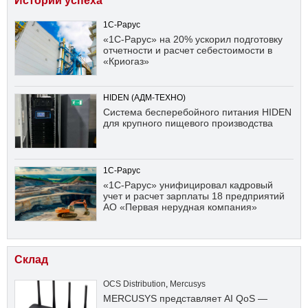
Истории успеха
1С-Рарус
«1С-Рарус» на 20% ускорил подготовку
отчетности и расчет себестоимости в
«Криогаз»
HIDEN (АДМ-ТЕХНО)
Система бесперебойного питания HIDEN
для крупного пищевого производства
1С-Рарус
«1С-Рарус» унифицировал кадровый
учет и расчет зарплаты 18 предприятий
АО «Первая нерудная компания»
Склад
OCS Distribution
,
Mercusys
MERCUSYS представляет AI QoS —