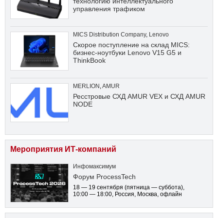
технологию интеллектуального
управления трафиком
MICS Distribution Company
,
Lenovo
Скорое поступление на склад MICS:
бизнес-ноутбуки Lenovo V15 G5 и
ThinkBook
MERLION
,
AMUR
Ресстровые СХД AMUR VEX и СХД AMUR
NODE
Мероприятия ИТ-компаний
Инфомаксимум
Форум ProcessTech
18 — 19 сентября
(пятница — суббота)
,
10:00 — 18:00
, Россия, Москва, офлайн