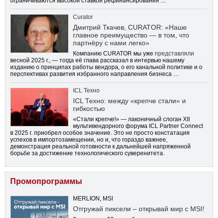
ограничиваются высокой ставкой рефинансирования …
Curator
Дмитрий Ткачев, CURATOR: «Наше
главное преимущество — в том, что
партнёру с нами легко»
Компанию CURATOR мы уже
представляли
весной 2025 г., — тогда её глава рассказал в интервью нашему
изданию о принципах работы вендора, о его канальной политике и о
перспективах развития избранного направления бизнеса …
ICL Техно
ICL Техно: между «крепче стали» и
гибкостью
«Стали крепче!» — лаконичный слоган XII
мультивендорного форума ICL Partner Connect
в 2025 г. приобрел особое значение. Это не просто констатация
успехов в импортозамещении, но и, что гораздо важнее,
демонстрация реальной готовности к дальнейшей напряженной
борьбе за достижение технологического суверенитета.
Промопрограммы
MERLION, MSI
Отгружай пиксели – открывай мир с MSI!