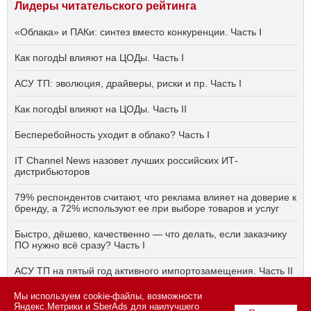
Лидеры читательского рейтинга
«Облака» и ПАКи: синтез вместо конкуренции. Часть I
Как погодЫ влияют на ЦОДы. Часть I
АСУ ТП: эволюция, драйверы, риски и пр. Часть I
Как погодЫ влияют на ЦОДы. Часть II
Бесперебойность уходит в облако? Часть I
IT Channel News назовет лучших российских ИТ-
дистрибьюторов
79% респондентов считают, что реклама влияет на доверие к
бренду, а 72% используют ее при выборе товаров и услуг
Быстро, дёшево, качественно — что делать, если заказчику
ПО нужно всё сразу? Часть I
АСУ ТП на пятый год активного импортозамещения. Часть II
Мы используем cookie-файлы, возможности
Бесперебойность уходит в облако? Часть II
Яндекс.Метрики и SberAds для наилучшего