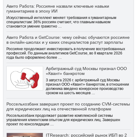
Авито Работа: Россияне назвали ключевые навыки
гуманитариев в эпоху ИИ
Искусственный интеллект меняет требования к гуманитарным
специалистам: 36% россиян считают, что главным навыком
становится умение грамотно …
Авито Работа и GetCourse: чему сейчас обучаются россияне
в онлайн-школах и у каких специалистов растут зарплаты
Россияне продолжают инвестировать в получение востребованных
профессий. По данным аналитиков GetCourse, во II квартале 2026
года было оформлено более …
Арбитражный суд Москвы признал ООО
«Квант» банкротом
3 августа 2026 г. арбитражный суд Москвы
признал ООО «Квант» банкротом, в отношении
должника введено конкурсное производство
сроком на шесть месяцев …
Россельхозбанк завершил проект по созданию CVM-системы
для юридических лиц на отечественной платформе
Россельхозбанк продолжает развитие комплексной системы
управления клиентским опытом для юридических лиц. Завершен
проект по консолидации …
ITResearch: российский рынок ИБП во 2