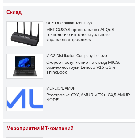
Склад
OCS Distribution
,
Mercusys
MERCUSYS представляет AI QoS —
технологию интеллектуального
управления трафиком
MICS Distribution Company
,
Lenovo
Скорое поступление на склад MICS:
бизнес-ноутбуки Lenovo V15 G5 и
ThinkBook
MERLION
,
AMUR
Ресстровые СХД AMUR VEX и СХД AMUR
NODE
Мероприятия ИТ-компаний