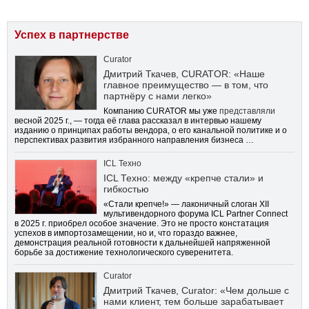
Успех в партнерстве
Curator
Дмитрий Ткачев, CURATOR: «Наше
главное преимущество — в том, что
партнёру с нами легко»
Компанию CURATOR мы уже
представляли
весной 2025 г., — тогда её глава рассказал в интервью нашему
изданию о принципах работы вендора, о его канальной политике и о
перспективах развития избранного направления бизнеса …
ICL Техно
ICL Техно: между «крепче стали» и
гибкостью
«Стали крепче!» — лаконичный слоган XII
мультивендорного форума ICL Partner Connect
в 2025 г. приобрел особое значение. Это не просто констатация
успехов в импортозамещении, но и, что гораздо важнее,
демонстрация реальной готовности к дальнейшей напряженной
борьбе за достижение технологического суверенитета.
Curator
Дмитрий Ткачев, Curator: «Чем дольше с
нами клиент, тем больше зарабатывает