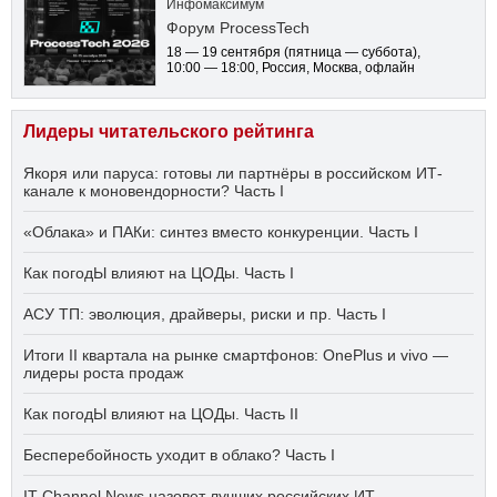
Инфомаксимум
Форум ProcessTech
18 — 19 сентября
(пятница — суббота)
,
10:00 — 18:00
, Россия, Москва, офлайн
Лидеры читательского рейтинга
Якоря или паруса: готовы ли партнёры в российском ИТ-
канале к моновендорности? Часть I
«Облака» и ПАКи: синтез вместо конкуренции. Часть I
Как погодЫ влияют на ЦОДы. Часть I
АСУ ТП: эволюция, драйверы, риски и пр. Часть I
Итоги II квартала на рынке смартфонов: OnePlus и vivo —
лидеры роста продаж
Как погодЫ влияют на ЦОДы. Часть II
Бесперебойность уходит в облако? Часть I
IT Channel News назовет лучших российских ИТ-