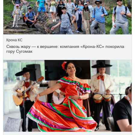
Крона КС
Сквозь жару — к вершине: компания «Крона‑КС» покорила
гору Сугомак