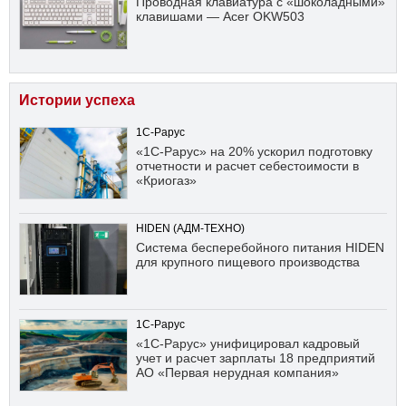
Проводная клавиатура с «шоколадными»
клавишами — Acer OKW503
Истории успеха
1С-Рарус
«1С-Рарус» на 20% ускорил подготовку
отчетности и расчет себестоимости в
«Криогаз»
HIDEN (АДМ-ТЕХНО)
Система бесперебойного питания HIDEN
для крупного пищевого производства
1С-Рарус
«1С-Рарус» унифицировал кадровый
учет и расчет зарплаты 18 предприятий
АО «Первая нерудная компания»