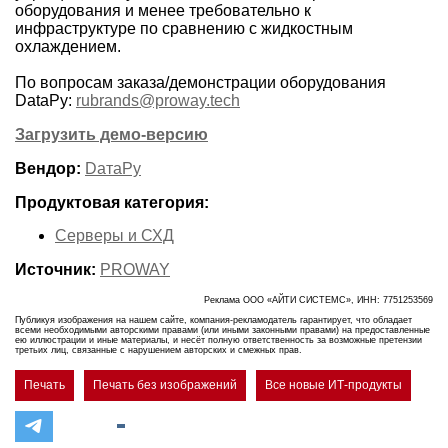
оборудования и менее требовательно к
инфраструктуре по сравнению с жидкостным
охлаждением.
По вопросам заказа/демонстрации оборудования
DataРу:
rubrands@proway.tech
Загрузить демо-версию
Вендор:
DатаРу
Продуктовая категория:
Серверы и СХД
Источник:
PROWAY
Реклама ООО «АЙТИ СИСТЕМС», ИНН: 7751253569
Публикуя изображения на нашем сайте, компания-рекламодатель гарантирует, что обладает
всеми необходимыми авторскими правами (или иными законными правами) на предоставленные
ею иллюстрации и иные материалы, и несёт полную ответственность за возможные претензии
третьих лиц, связанные с нарушением авторских и смежных прав.
Печать
Печать без изображений
Все новые ИТ-продукты