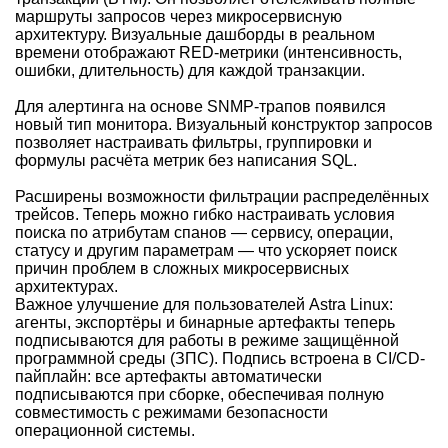
маршруты запросов через микросервисную
архитектуру. Визуальные дашборды в реальном
времени отображают RED-метрики (интенсивность,
ошибки, длительность) для каждой транзакции.
Для алертинга на основе SNMP-трапов появился
новый тип монитора. Визуальный конструктор запросов
позволяет настраивать фильтры, группировки и
формулы расчёта метрик без написания SQL.
Расширены возможности фильтрации распределённых
трейсов. Теперь можно гибко настраивать условия
поиска по атрибутам спанов — сервису, операции,
статусу и другим параметрам — что ускоряет поиск
причин проблем в сложных микросервисных
архитектурах.
Важное улучшение для пользователей Astra Linux:
агенты, экспортёры и бинарные артефакты теперь
подписываются для работы в режиме защищённой
программной среды (ЗПС). Подпись встроена в CI/CD-
пайплайн: все артефакты автоматически
подписываются при сборке, обеспечивая полную
совместимость с режимами безопасности
операционной системы.