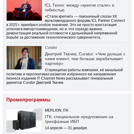
ICL Техно: между «крепче стали» и
гибкостью
«Стали крепче!» — лаконичный слоган XII
мультивендорного форума ICL Partner Connect
в 2025 г. приобрел особое значение. Это не просто констатация
успехов в импортозамещении, но и, что гораздо важнее,
демонстрация реальной готовности к дальнейшей напряженной
борьбе за достижение технологического суверенитета.
Curator
Дмитрий Ткачев, Curator: «Чем дольше с
нами клиент, тем больше зарабатывает
партнёр»
О принципах работы компании, её канальной
политике и перспективах развития избранного ею направления
бизнеса изданию IT Channel News рассказывает генеральный
директор Curator Дмитрий Ткачев.
Промопрограммы
MERLION, ITK
ITK: специальное предложение на
трехфазные ИБП
14 апреля — 31 декабря