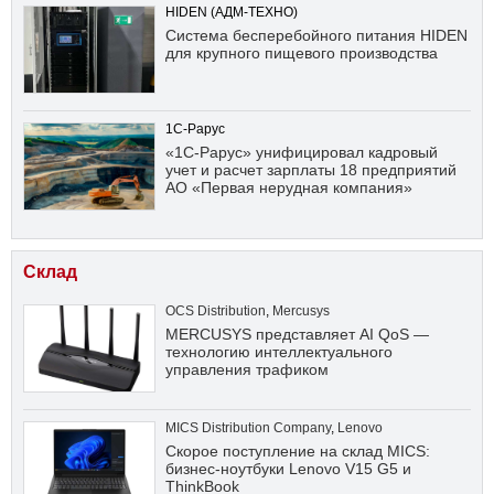
HIDEN (АДМ-ТЕХНО)
Система бесперебойного питания HIDEN
для крупного пищевого производства
1С-Рарус
«1С-Рарус» унифицировал кадровый
учет и расчет зарплаты 18 предприятий
АО «Первая нерудная компания»
Склад
OCS Distribution
,
Mercusys
MERCUSYS представляет AI QoS —
технологию интеллектуального
управления трафиком
MICS Distribution Company
,
Lenovo
Скорое поступление на склад MICS:
бизнес-ноутбуки Lenovo V15 G5 и
ThinkBook