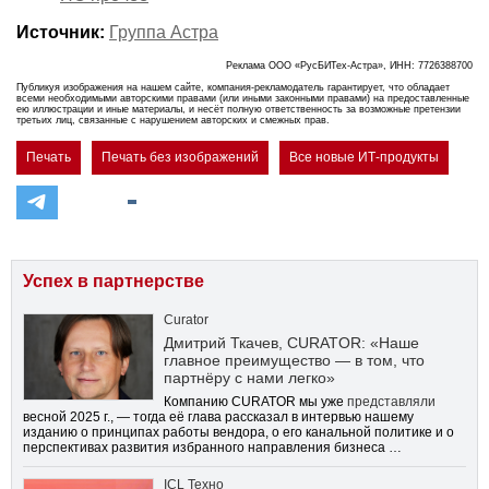
Источник:
Группа Астра
Реклама ООО «РусБИТех-Астра», ИНН: 7726388700
Публикуя изображения на нашем сайте, компания-рекламодатель гарантирует, что обладает
всеми необходимыми авторскими правами (или иными законными правами) на предоставленные
ею иллюстрации и иные материалы, и несёт полную ответственность за возможные претензии
третьих лиц, связанные с нарушением авторских и смежных прав.
Печать
Печать без изображений
Все новые ИТ-продукты
Успех в партнерстве
Curator
Дмитрий Ткачев, CURATOR: «Наше
главное преимущество — в том, что
партнёру с нами легко»
Компанию CURATOR мы уже
представляли
весной 2025 г., — тогда её глава рассказал в интервью нашему
изданию о принципах работы вендора, о его канальной политике и о
перспективах развития избранного направления бизнеса …
ICL Техно