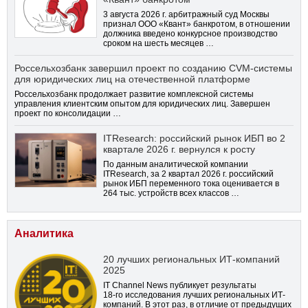
3 августа 2026 г. арбитражный суд Москвы
признал ООО «Квант» банкротом, в отношении
должника введено конкурсное производство
сроком на шесть месяцев …
Россельхозбанк завершил проект по созданию CVM-системы
для юридических лиц на отечественной платформе
Россельхозбанк продолжает развитие комплексной системы
управления клиентским опытом для юридических лиц. Завершен
проект по консолидации …
ITResearch: российский рынок ИБП во 2
квартале 2026 г. вернулся к росту
По данным аналитической компании
ITResearch, за 2 квартал 2026 г. российский
рынок ИБП переменного тока оценивается в
264 тыс. устройств всех классов …
Аналитика
20 лучших региональных ИТ-компаний
2025
IT Channel News публикует результаты
18-го
исследования лучших региональных ИТ-
компаний. В этот раз, в отличие от предыдущих