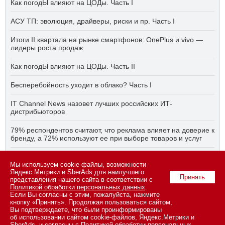
Как погодЫ влияют на ЦОДы. Часть I
АСУ ТП: эволюция, драйверы, риски и пр. Часть I
Итоги II квартала на рынке смартфонов: OnePlus и vivo —
лидеры роста продаж
Как погодЫ влияют на ЦОДы. Часть II
Бесперебойность уходит в облако? Часть I
IT Channel News назовет лучших российских ИТ-
дистрибьюторов
79% респондентов считают, что реклама влияет на доверие к
бренду, а 72% используют ее при выборе товаров и услуг
Быстро, дёшево, качественно — что делать, если заказчику
Мы используем cookie-файлы, возможности
ПО нужно всё сразу? Часть I
Яндекс.Метрики и SberAds для наилучшего
Принять
представления нашего сайта в соответствии с
Политикой обработки персональных данных
.
Если Вы согласны с этим, пожалуйста, нажмите
© 2026 ООО «СК ПРЕСС».
Политика конфиденциальности
кнопку «Принять». Продолжая пользоваться сайтом,
персональных данных
,
информация об авторских правах и порядке
Вы подтверждаете, что были проинформированы
использования материалов сайта
об использовании сайтом cookie-файлов, Яндекс.Метрики и
109147 г. Москва, ул. Марксистская, 34, строение 10. Телефон: +7
SberAds, и согласны с
Политикой обработки персональных