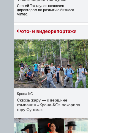
Сергей Тахтаулов назначен
директором по развитию бизнеса
Vinteo.
Фото- и видеорепортажи
Крона КС
Сквозь жару — к вершине:
компания «Крона‑КС» покорила
гору Сугомак