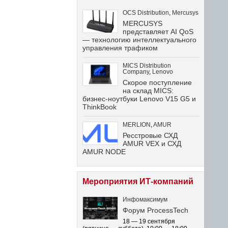
OCS Distribution
,
Mercusys
MERCUSYS
представляет AI QoS
— технологию интеллектуального
управления трафиком
MICS Distribution
Company
,
Lenovo
Скорое поступление
на склад MICS:
бизнес-ноутбуки Lenovo V15 G5 и
ThinkBook
MERLION
,
AMUR
Ресстровые СХД
AMUR VEX и СХД
AMUR NODE
Мероприятия ИТ-компаний
Инфомаксимум
Форум ProcessTech
18 — 19 сентября