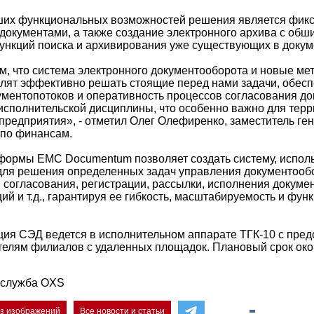
ших функциональных возможностей решения является фикс
 документами, а также создание электронного архива с об
нкций поиска и архивирования уже существующих в докум
, что система электронного документооборота и новые ме
лят эффективно решать стоящие перед нами задачи, обесп
ументопотоков и оперативность процессов согласования до
исполнительской дисциплины, что особенно важно для терр
предприятия», - отметил Олег Олефиренко, заместитель ге
 по финансам.
формы EMC Documentum позволяет создать систему, испо
для решения определенных задач управления документообо
 согласования, регистрации, рассылки, исполнения докумен
ий и т.д., гарантируя ее гибкость, масштабируемость и фу
ия СЭД ведется в исполнительном аппарате ТГК-10 с пре
телям филиалов с удаленных площадок. Плановый срок око
-служба OXS
ез изображений
Все новости и статьи