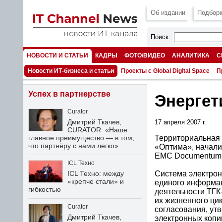
Об издании
Подборк
Поиск:
НОВОСТИ И СТАТЬИ
КАДРЫ
ФОТО/ВИДЕО
АНАЛИТИКА
С
НОМЕРА
Новости ИТ-бизнеса и статьи
Проекты с Global Digital Space
П
Успех в партнерстве
Энергет
Curator
Дмитрий Ткачев,
17 апреля 2007 г.
CURATOR: «Наше
Территориальная 
главное преимущество — в том,
что партнёру с нами легко»
«Oптима», начали
EMC Documentum в
ICL Техно
Система электрон
ICL Техно: между
«крепче стали» и
единого информац
гибкостью
деятельности ТГК
их жизненного ци
Curator
согласования, утв
Дмитрий Ткачев,
электронных копи