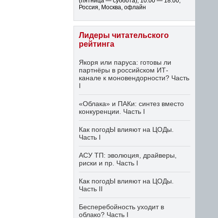
(пятница — суббота)
,
10:00 — 18:00
,
Россия, Москва, офлайн
Лидеры читательского
рейтинга
Якоря или паруса: готовы ли
партнёры в российском ИТ-
канале к моновендорности? Часть
I
«Облака» и ПАКи: синтез вместо
конкуренции. Часть I
Как погодЫ влияют на ЦОДы.
Часть I
АСУ ТП: эволюция, драйверы,
риски и пр. Часть I
Как погодЫ влияют на ЦОДы.
Часть II
Бесперебойность уходит в
облако? Часть I