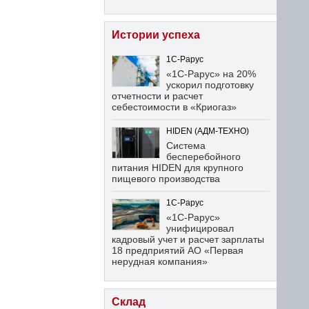
Истории успеха
1С-Рарус
«1С-Рарус» на 20%
ускорил подготовку
отчетности и расчет
себестоимости в «Криогаз»
HIDEN (АДМ-ТЕХНО)
Система
бесперебойного
питания HIDEN для крупного
пищевого производства
1С-Рарус
«1С-Рарус»
унифицировал
кадровый учет и расчет зарплаты
18 предприятий АО «Первая
нерудная компания»
Склад