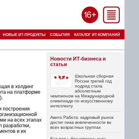
НОВЫЕ ИТ-ПРОДУКТЫ
СОБЫТИЯ
КАТАЛОГ ИТ-КОМПАНИЙ
Новости ИТ-бизнеса и
статьи
Школьная сборная
России третий год
подряд стала
щая в холдинг
абсолютным
ота на платформе
чемпионом на Международной
).
олимпиаде по искусственному
интеллекту
и построения
организационной
Авито Работа: кадровый рынок
ми на всех этапах
достиг пика вовлеченности во
л разработки,
всех возрастных группах
ментов и их
Без визы, без стресса: куда