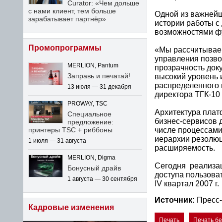
Curator: «Чем дольше
с нами клиент, тем больше
Одной из важней
зарабатывает партнёр»
истории работы с
возможностями фу
Промопрограммы
«Мы рассчитываем
управления позво
MERLION, Pantum
прозрачность док
Заправь и печатай!
высокий уровень 
распределенного 
13 июля — 31 декабря
директора ТГК-10
PROWAY, TSC
Архитектура плат
Специальное
бизнес-сервисов 
предложение:
числе процессами
принтеры TSC + риббоны
иерархии резолюц
1 июля — 31 августа
расширяемость.
MERLION, Digma
Сегодня реализац
Бонусный драйв
доступа пользова
1 августа — 30 сентября
IV квартал 2007 г.
Источник:
Пресс
Кадровые изменения
Печать
Печать б