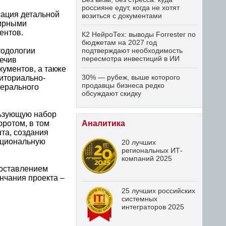
россияне едут, когда не хотят
ация детальной
возиться с документами
ширными
ентов.
К2 НейроТех: выводы Forrester по
бюджетам на 2027 год
тодологии
подтверждают необходимость
пересмотра инвестиций в ИИ
ечив
кументов, а также
30% — рубеж, выше которого
иториально-
продавцы бизнеса редко
нерального
обсуждают скидку
льзующую набор
ротом, в том
Аналитика
та, создания
нкциональную
20 лучших
региональных ИТ-
компаний 2025
доставлением
нчания проекта –
25 лучших российских
системных
интеграторов 2025