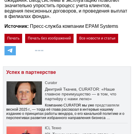
ожидания. Ввод системы в эксплуатацию позволил
значительно упростить процесс учета клиентов,
ведения пенсионных договоров, и проведения выплат
в филиалах фонда».
Источник:
Пресс-служба компании EPAM Systems
Печать
Печать без изображений
Все новости и статьи
Успех в партнерстве
Curator
Дмитрий Ткачев, CURATOR: «Наше
главное преимущество — в том, что
партнёру с нами легко»
Компанию CURATOR мы уже
представляли
весной 2025 г., — тогда её глава рассказал в интервью нашему
изданию о принципах работы вендора, о его канальной политике и о
перспективах развития избранного направления бизнеса …
ICL Техно