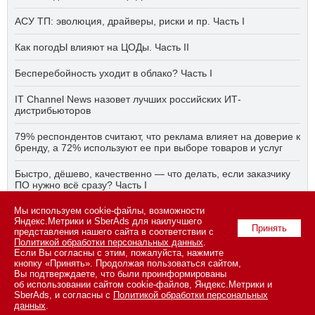
АСУ ТП: эволюция, драйверы, риски и пр. Часть I
Как погодЫ влияют на ЦОДы. Часть II
Бесперебойность уходит в облако? Часть I
IT Channel News назовет лучших российских ИТ-
дистрибьюторов
79% респондентов считают, что реклама влияет на доверие к
бренду, а 72% используют ее при выборе товаров и услуг
Быстро, дёшево, качественно — что делать, если заказчику
ПО нужно всё сразу? Часть I
Мы используем cookie-файлы, возможности
АСУ ТП на пятый год активного импортозамещения. Часть II
Яндекс.Метрики и SberAds для наилучшего
Принять
представления нашего сайта в соответствии с
Политикой обработки персональных данных
.
Если Вы согласны с этим, пожалуйста, нажмите
© 2026 ООО «СК ПРЕСС».
Политика конфиденциальности
кнопку «Принять». Продолжая пользоваться сайтом,
персональных данных
,
информация об авторских правах и порядке
Вы подтверждаете, что были проинформированы
использования материалов сайта
об использовании сайтом cookie-файлов, Яндекс.Метрики и
109147 г. Москва, ул. Марксистская, 34, строение 10. Телефон: +7
SberAds, и согласны с
Политикой обработки персональных
495 974-22-60 (доб. 1500). Факс: +7 495 974-22-63. E-mail:
данных
.
vopros@novostiitkanala.ru
.