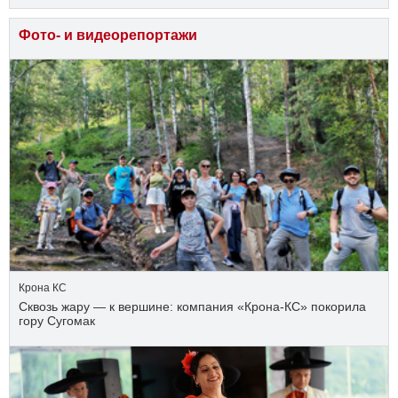
Фото- и видеорепортажи
Крона КС
Сквозь жару — к вершине: компания «Крона‑КС» покорила
гору Сугомак