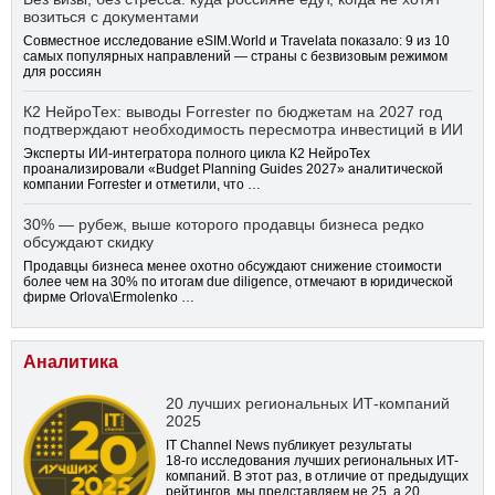
возиться с документами
Совместное исследование eSIM.World и Travelata показало: 9 из 10
самых популярных направлений — страны с безвизовым режимом
для россиян
К2 НейроТех: выводы Forrester по бюджетам на 2027 год
подтверждают необходимость пересмотра инвестиций в ИИ
Эксперты ИИ-интегратора полного цикла К2 НейроТех
проанализировали «Budget Planning Guides 2027» аналитической
компании Forrester и отметили, что …
30% — рубеж, выше которого продавцы бизнеса редко
обсуждают скидку
Продавцы бизнеса менее охотно обсуждают снижение стоимости
более чем на 30% по итогам due diligence, отмечают в юридической
фирме Orlova\Ermolenko …
Аналитика
20 лучших региональных ИТ-компаний
2025
IT Channel News публикует результаты
18-го
исследования лучших региональных ИТ-
компаний. В этот раз, в отличие от предыдущих
рейтингов, мы представляем не 25, а 20