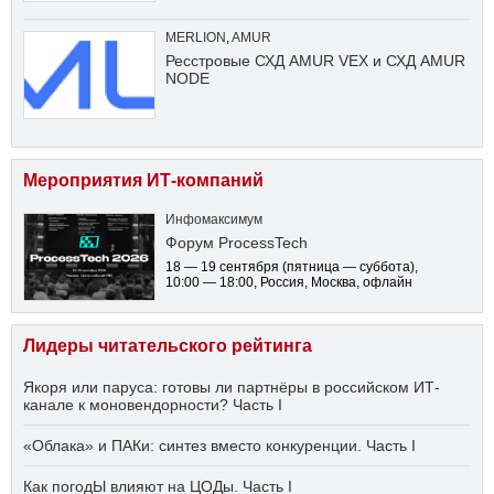
MERLION
,
AMUR
Ресстровые СХД AMUR VEX и СХД AMUR
NODE
Мероприятия ИТ-компаний
Инфомаксимум
Форум ProcessTech
18 — 19 сентября
(пятница — суббота)
,
10:00 — 18:00
, Россия, Москва, офлайн
Лидеры читательского рейтинга
Якоря или паруса: готовы ли партнёры в российском ИТ-
канале к моновендорности? Часть I
«Облака» и ПАКи: синтез вместо конкуренции. Часть I
Как погодЫ влияют на ЦОДы. Часть I