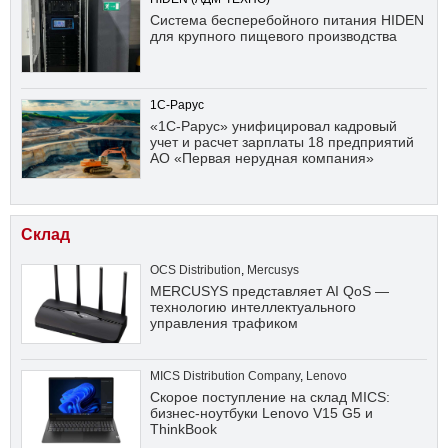
Система бесперебойного питания HIDEN
для крупного пищевого производства
1С-Рарус
«1С-Рарус» унифицировал кадровый
учет и расчет зарплаты 18 предприятий
АО «Первая нерудная компания»
Склад
OCS Distribution
,
Mercusys
MERCUSYS представляет AI QoS —
технологию интеллектуального
управления трафиком
MICS Distribution Company
,
Lenovo
Скорое поступление на склад MICS:
бизнес-ноутбуки Lenovo V15 G5 и
ThinkBook