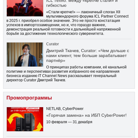
ICL Техно: между «крепче стали» и
гибкостью
«Стали крепче!» — лаконичный слоган XII
мультивендорного форума ICL Partner Connect
в 2025 г. приобрел особое значение. Это не просто констатация
успехов в импортозамещении, но и, что гораздо важнее,
демонстрация реальной готовности к дальнейшей напряженной
борьбе за достижение технологического суверенитета.
Curator
Дмитрий Ткачев, Curator: «Чем дольше с
нами клиент, тем больше зарабатывает
партнёр»
О принципах работы компании, её канальной
политике и перспективах развития избранного ею направления
бизнеса изданию IT Channel News рассказывает генеральный
директор Curator Дмитрий Ткачев.
Промопрограммы
NETLAB, CyberPower
«Горячая замена» на ИБП CyberPower!
10 февраля — 31 декабря