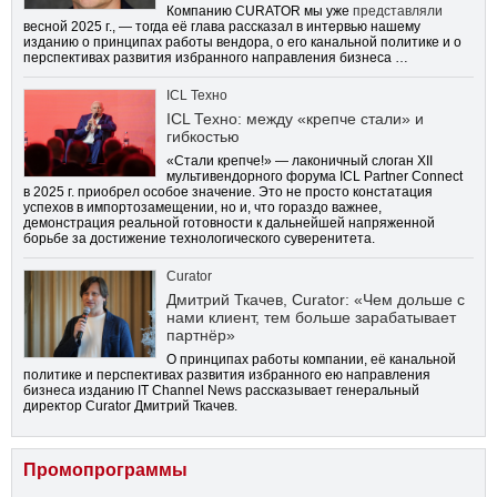
Компанию CURATOR мы уже
представляли
весной 2025 г., — тогда её глава рассказал в интервью нашему
изданию о принципах работы вендора, о его канальной политике и о
перспективах развития избранного направления бизнеса …
ICL Техно
ICL Техно: между «крепче стали» и
гибкостью
«Стали крепче!» — лаконичный слоган XII
мультивендорного форума ICL Partner Connect
в 2025 г. приобрел особое значение. Это не просто констатация
успехов в импортозамещении, но и, что гораздо важнее,
демонстрация реальной готовности к дальнейшей напряженной
борьбе за достижение технологического суверенитета.
Curator
Дмитрий Ткачев, Curator: «Чем дольше с
нами клиент, тем больше зарабатывает
партнёр»
О принципах работы компании, её канальной
политике и перспективах развития избранного ею направления
бизнеса изданию IT Channel News рассказывает генеральный
директор Curator Дмитрий Ткачев.
Промопрограммы