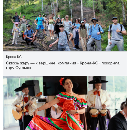
Крона КС
Сквозь жару — к вершине: компания «Крона‑КС» покорила
гору Сугомак