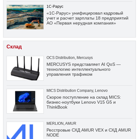
1С-Рарус
«1С-Рарус» унифицировал кадровый
учет и расчет зарплаты 18 предприятий
АО «Первая нерудная компания»
Склад
OCS Distribution
,
Mercusys
MERCUSYS представляет AI QoS —
технологию интеллектуального
управления трафиком
MICS Distribution Company
,
Lenovo
Скорое поступление на склад MICS:
бизнес-ноутбуки Lenovo V15 G5 и
ThinkBook
MERLION
,
AMUR
Ресстровые СХД AMUR VEX и СХД AMUR
NODE