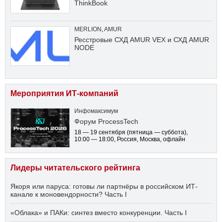
ThinkBook
MERLION
,
AMUR
Ресстровые СХД AMUR VEX и СХД AMUR
NODE
Мероприятия ИТ-компаний
Инфомаксимум
Форум ProcessTech
18 — 19 сентября
(пятница — суббота)
,
10:00 — 18:00
, Россия, Москва, офлайн
Лидеры читательского рейтинга
Якоря или паруса: готовы ли партнёры в российском ИТ-
канале к моновендорности? Часть I
«Облака» и ПАКи: синтез вместо конкуренции. Часть I