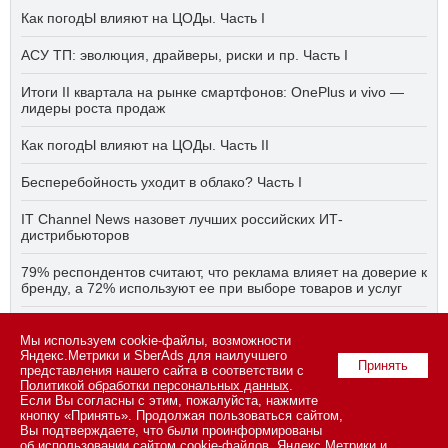
Как погодЫ влияют на ЦОДы. Часть I
АСУ ТП: эволюция, драйверы, риски и пр. Часть I
Итоги II квартала на рынке смартфонов: OnePlus и vivo —
лидеры роста продаж
Как погодЫ влияют на ЦОДы. Часть II
Бесперебойность уходит в облако? Часть I
IT Channel News назовет лучших российских ИТ-
дистрибьюторов
79% респондентов считают, что реклама влияет на доверие к
бренду, а 72% используют ее при выборе товаров и услуг
Быстро, дёшево, качественно — что делать, если заказчику
Мы используем cookie-файлы, возможности
ПО нужно всё сразу? Часть I
Яндекс.Метрики и SberAds для наилучшего
Принять
представления нашего сайта в соответствии с
Политикой обработки персональных данных
.
Если Вы согласны с этим, пожалуйста, нажмите
© 2026 ООО «СК ПРЕСС».
Политика конфиденциальности
кнопку «Принять». Продолжая пользоваться сайтом,
персональных данных
,
информация об авторских правах и порядке
Вы подтверждаете, что были проинформированы
использования материалов сайта
об использовании сайтом cookie-файлов, Яндекс.Метрики и