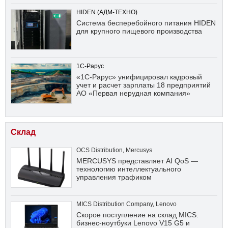
HIDEN (АДМ-ТЕХНО)
Система бесперебойного питания HIDEN
для крупного пищевого производства
1С-Рарус
«1С-Рарус» унифицировал кадровый
учет и расчет зарплаты 18 предприятий
АО «Первая нерудная компания»
Склад
OCS Distribution
,
Mercusys
MERCUSYS представляет AI QoS —
технологию интеллектуального
управления трафиком
MICS Distribution Company
,
Lenovo
Скорое поступление на склад MICS:
бизнес-ноутбуки Lenovo V15 G5 и