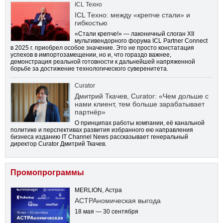
ICL Техно
ICL Техно: между «крепче стали» и
гибкостью
«Стали крепче!» — лаконичный слоган XII
мультивендорного форума ICL Partner Connect
в 2025 г. приобрел особое значение. Это не просто констатация
успехов в импортозамещении, но и, что гораздо важнее,
демонстрация реальной готовности к дальнейшей напряженной
борьбе за достижение технологического суверенитета.
Curator
Дмитрий Ткачев, Curator: «Чем дольше с
нами клиент, тем больше зарабатывает
партнёр»
О принципах работы компании, её канальной
политике и перспективах развития избранного ею направления
бизнеса изданию IT Channel News рассказывает генеральный
директор Curator Дмитрий Ткачев.
Промопрограммы
MERLION, Астра
АСТРАномическая выгода
18 мая — 30 сентября