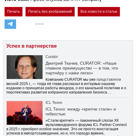
Печать
Печать без изображений
Все новости и статьи
Успех в партнерстве
Curator
Дмитрий Ткачев, CURATOR: «Наше
главное преимущество — в том, что
партнёру с нами легко»
Компанию CURATOR мы уже
представляли
весной 2025 г., — тогда её глава рассказал в интервью нашему
изданию о принципах работы вендора, о его канальной политике и о
перспективах развития избранного направления бизнеса …
ICL Техно
ICL Техно: между «крепче стали» и
гибкостью
«Стали крепче!» — лаконичный слоган XII
мультивендорного форума ICL Partner Connect
в 2025 г. приобрел особое значение. Это не просто констатация
успехов в импортозамещении, но и, что гораздо важнее,