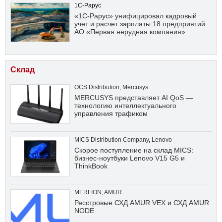
1С-Рарус
«1С-Рарус» унифицировал кадровый
учет и расчет зарплаты 18 предприятий
АО «Первая нерудная компания»
Склад
OCS Distribution
,
Mercusys
MERCUSYS представляет AI QoS —
технологию интеллектуального
управления трафиком
MICS Distribution Company
,
Lenovo
Скорое поступление на склад MICS:
бизнес-ноутбуки Lenovo V15 G5 и
ThinkBook
MERLION
,
AMUR
Ресстровые СХД AMUR VEX и СХД AMUR
NODE