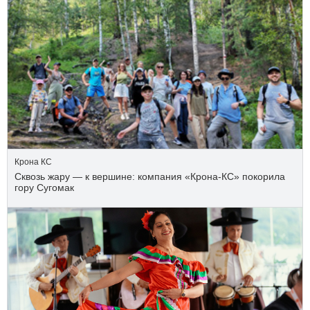
Крона КС
Сквозь жару — к вершине: компания «Крона‑КС» покорила
гору Сугомак