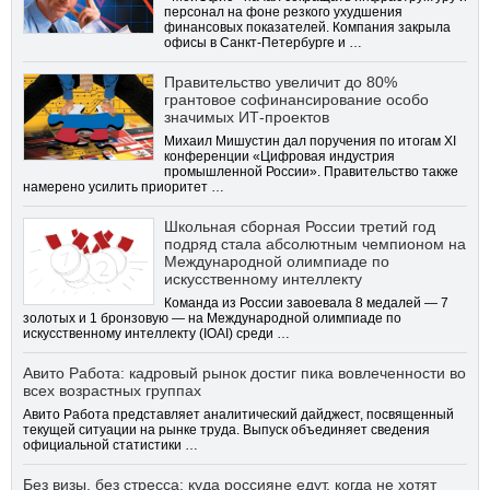
персонал на фоне резкого ухудшения
финансовых показателей. Компания закрыла
офисы в Санкт-Петербурге и …
Правительство увеличит до 80%
грантовое софинансирование особо
значимых ИТ-проектов
Михаил Мишустин дал поручения по итогам XI
конференции «Цифровая индустрия
промышленной России». Правительство также
намерено усилить приоритет …
Школьная сборная России третий год
подряд стала абсолютным чемпионом на
Международной олимпиаде по
искусственному интеллекту
Команда из России завоевала 8 медалей — 7
золотых и 1 бронзовую — на Международной олимпиаде по
искусственному интеллекту (IOAI) среди …
Авито Работа: кадровый рынок достиг пика вовлеченности во
всех возрастных группах
Авито Работа представляет аналитический дайджест, посвященный
текущей ситуации на рынке труда. Выпуск объединяет сведения
официальной статистики …
Без визы, без стресса: куда россияне едут, когда не хотят