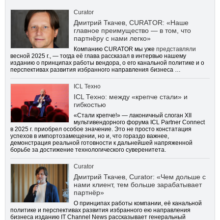
Curator
Дмитрий Ткачев, CURATOR: «Наше
главное преимущество — в том, что
партнёру с нами легко»
Компанию CURATOR мы уже
представляли
весной 2025 г., — тогда её глава рассказал в интервью нашему
изданию о принципах работы вендора, о его канальной политике и о
перспективах развития избранного направления бизнеса …
ICL Техно
ICL Техно: между «крепче стали» и
гибкостью
«Стали крепче!» — лаконичный слоган XII
мультивендорного форума ICL Partner Connect
в 2025 г. приобрел особое значение. Это не просто констатация
успехов в импортозамещении, но и, что гораздо важнее,
демонстрация реальной готовности к дальнейшей напряженной
борьбе за достижение технологического суверенитета.
Curator
Дмитрий Ткачев, Curator: «Чем дольше с
нами клиент, тем больше зарабатывает
партнёр»
О принципах работы компании, её канальной
политике и перспективах развития избранного ею направления
бизнеса изданию IT Channel News рассказывает генеральный