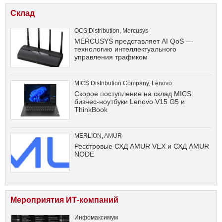
Склад
OCS Distribution
,
Mercusys
MERCUSYS представляет AI QoS —
технологию интеллектуального
управления трафиком
MICS Distribution Company
,
Lenovo
Скорое поступление на склад MICS:
бизнес-ноутбуки Lenovo V15 G5 и
ThinkBook
MERLION
,
AMUR
Ресстровые СХД AMUR VEX и СХД AMUR
NODE
Мероприятия ИТ-компаний
Инфомаксимум