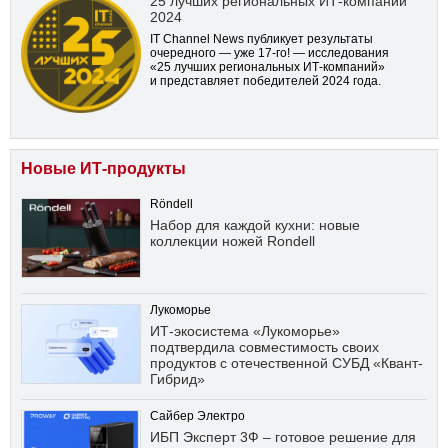
25 лучших региональных ИТ-компаний
2024
IT Channel News публикует результаты
очередного — уже
17-го!
— исследования
«25 лучших региональных ИТ-компаний»
и представляет победителей 2024 года.
Новые ИТ-продукты
Röndell
Набор для каждой кухни: новые
коллекции ножей Rondell
Лукоморье
ИТ-экосистема «Лукоморье»
подтвердила совместимость своих
продуктов с отечественной СУБД «Квант-
Гибрид»
Сайбер Электро
ИБП Эксперт 3Ф – готовое решение для