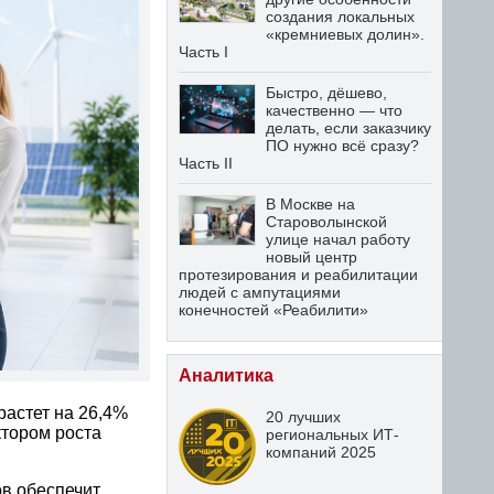
создания локальных
«кремниевых долин».
Часть I
Быстро, дёшево,
качественно — что
делать, если заказчику
ПО нужно всё сразу?
Часть II
В Москве на
Староволынской
улице начал работу
новый центр
протезирования и реабилитации
людей с ампутациями
конечностей «Реабилити»
Аналитика
растет на 26,4%
20 лучших
ктором роста
региональных ИТ-
компаний 2025
ов обеспечит