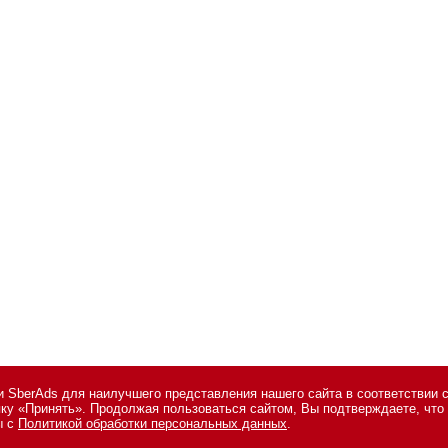
 SberAds для наилучшего представления нашего сайта в соответствии 
опку «Принять». Продолжая пользоваться сайтом, Вы подтверждаете, чт
сональных данных
,
информация об авторских правах и порядке использо
ы с
Политикой обработки персональных данных
.
7 495 974-22-60 (доб. 1500). Факс: +7 495 974-22-63. E-mail:
vopros@novos