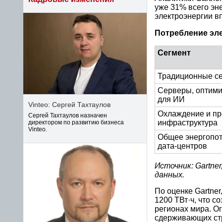
уже 31% всего эне
электроэнергии в
Потребление эле
Сегмент
Традиционные с
Серверы, оптим
для ИИ
Vinteo: Сергей Тахтаулов
Охлаждение и пр
Сергей Тахтаулов назначен
инфраструктура
директором по развитию бизнеса
Vinteo.
Общее энергопо
дата-центров
Источник: Gartne
данных.
По оценке Gartner
1200 ТВт·ч, что с
регионах мира. О
сдерживающих стр