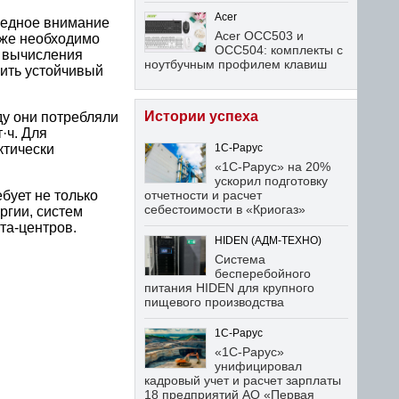
Acer
редное внимание
Acer OCC503 и
кже необходимо
OCC504: комплекты с
 вычисления
ноутбучным профилем клавиш
чить устойчивый
Истории успеха
у они потребляли
·ч. Для
ктически
1С-Рарус
«1С-Рарус» на 20%
ускорил подготовку
бует не только
отчетности и расчет
себестоимости в «Криогаз»
ргии, систем
та-центров.
HIDEN (АДМ-ТЕХНО)
Система
бесперебойного
питания HIDEN для крупного
пищевого производства
1С-Рарус
«1С-Рарус»
унифицировал
кадровый учет и расчет зарплаты
18 предприятий АО «Первая