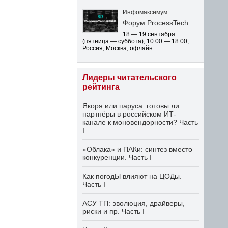
Инфомаксимум
Форум ProcessTech
18 — 19 сентября
(пятница — суббота)
,
10:00 — 18:00
,
Россия, Москва, офлайн
Лидеры читательского
рейтинга
Якоря или паруса: готовы ли
партнёры в российском ИТ-
канале к моновендорности? Часть
I
«Облака» и ПАКи: синтез вместо
конкуренции. Часть I
Как погодЫ влияют на ЦОДы.
Часть I
АСУ ТП: эволюция, драйверы,
риски и пр. Часть I