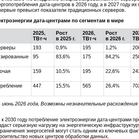
ргопотребления дата-центров в 2026 году, а в 2027 году их
первые превысит показатели традиционных серверов.
ктроэнергии дата-центрами по сегментам в мире
2025,
Рост
2026,
Рост
20
ТВт·ч
в 2025 г.
ТВт·ч
в 2026 г.
ТВ
ерверы
193
0,9%
195
1,2%
20
изированные
95
83,6%
175
84,2%
25
очая
159
10,5%
195
22,6%
24
требление
447
15,5%
565
26,4%
70
r, июнь 2026 года. Возможны незначительные расхождения 
, к 2030 году потребление электроэнергии дата-центрами п
оздаст серьезную нагрузку на энергетическую инфраструктур
граничения энергосетей могут стать одним из ключевых фак
оительство новых центров обработки данных.