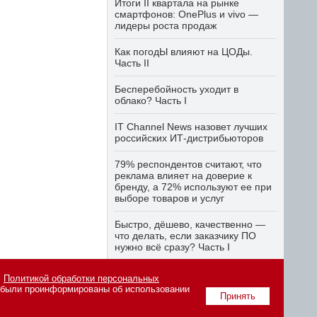
Итоги II квартала на рынке
смартфонов: OnePlus и vivo —
лидеры роста продаж
Как погодЫ влияют на ЦОДы.
Часть II
Бесперебойность уходит в
облако? Часть I
IT Channel News назовет лучших
российских ИТ-дистрибьюторов
79% респондентов считают, что
реклама влияет на доверие к
бренду, а 72% используют ее при
выборе товаров и услуг
Быстро, дёшево, качественно —
что делать, если заказчику ПО
нужно всё сразу? Часть I
с
Политикой обработки персональных
о были проинформированы об использовании
вания материалов сайта
Принять
tiitkanala.ru
.