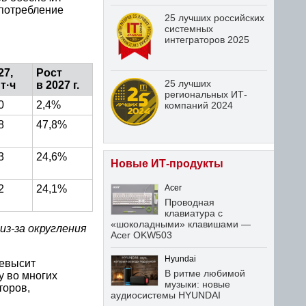
 потребление
25 лучших российских
системных
интеграторов 2025
27,
Рост
25 лучших
т·ч
в 2027 г.
региональных ИТ-
0
2,4%
компаний 2024
8
47,8%
3
24,6%
Новые ИТ-продукты
2
24,1%
Acer
Проводная
клавиатура с
«шоколадными» клавишами —
из-за округления
Acer OKW503
Hyundai
ревысит
В ритме любимой
у во многих
музыки: новые
торов,
аудиосистемы HYUNDAI