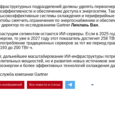
нфраструктурных подразделений должны уделять первооче
эффективности и обеспечению доступа к энергосетям. Та
 высокоэффективные системы охлаждения и периферийные
, чтобы смягчить ограничения по энергоснабжению и обеспе
т директор по исследованиям Gartner
Линлань Ван.
астущим сегментом остаются ИИ-серверы. Если в 2025 год
нергии, то уже в 2027 году этот показатель достигнет 258 ТВт
опотребление традиционных серверов за тот же период пра
193 до 200 ТВт·ч.
r, дальнейшее масштабирование ИИ-инфраструктуры потре
лительных мощностей, но и развития новых источников эне
роэнергии и более эффективных технологий охлаждения да
служба компании Gartner
ез изображений
Все новости и статьи