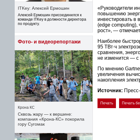
«Руководители и
ITKey: Алексей Ермошин
повышению энерго
Алексей Ермошин присоединился к
инвестировать в
команде ITKey в должности директора
по продукту.
(edge computing)
рост», — отмечае
Наиболее быстрор
Фото- и видеорепортажи
95 ТВт·ч электроэ
сравнения, энерг
не изменится — с 
По мнению Gartne
увеличения вычис
накопления элект
Источник:
Пресс-
Печать
Печать б
Крона КС
Сквозь жару — к вершине:
компания «Крона‑КС» покорила
гору Сугомак