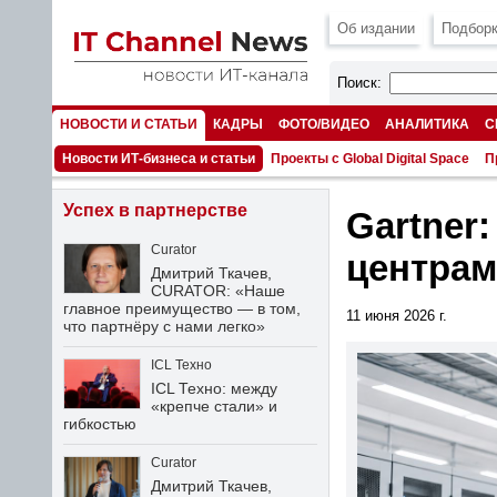
Об издании
Подборк
Поиск:
НОВОСТИ И СТАТЬИ
КАДРЫ
ФОТО/ВИДЕО
АНАЛИТИКА
С
НОМЕРА
Новости ИТ-бизнеса и статьи
Проекты с Global Digital Space
П
Успех в партнерстве
Gartner
Curator
центрам
Дмитрий Ткачев,
CURATOR: «Наше
главное преимущество — в том,
11 июня 2026 г.
что партнёру с нами легко»
ICL Техно
ICL Техно: между
«крепче стали» и
гибкостью
Curator
Дмитрий Ткачев,