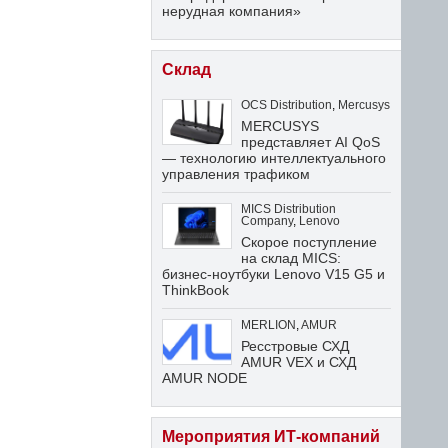
нерудная компания»
Склад
OCS Distribution
,
Mercusys
MERCUSYS
представляет AI QoS
— технологию интеллектуального
управления трафиком
MICS Distribution
Company
,
Lenovo
Скорое поступление
на склад MICS:
бизнес-ноутбуки Lenovo V15 G5 и
ThinkBook
MERLION
,
AMUR
Ресстровые СХД
AMUR VEX и СХД
AMUR NODE
Мероприятия ИТ-компаний