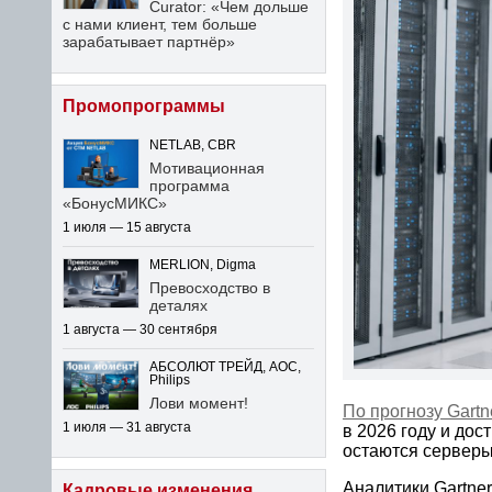
Curator: «Чем дольше
с нами клиент, тем больше
зарабатывает партнёр»
Промопрограммы
NETLAB, CBR
Мотивационная
программа
«БонусМИКС»
1 июля — 15 августа
MERLION, Digma
Превосходство в
деталях
1 августа — 30 сентября
АБСОЛЮТ ТРЕЙД, AOC,
Philips
Лови момент!
По прогнозу Gartn
1 июля — 31 августа
в 2026 году и дос
остаются серверы
Аналитики Gartne
Кадровые изменения