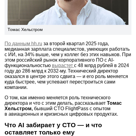
Томас Хельстром
По данным hh.ru
за второй квартал 2025 года,
медианная зарплата специалистов, умеющих работать
с ИИ, на 34% выше, чем у коллег без этих навыков. При
этом российский рынок корпоративного ПО с AI-
функциональностью
вырастет
с 48 млрд рублей в 2024
году до 286 млрд к
2032-му.
Технический директор
оказался в центре этого сдвига — и его роль меняется
куда быстрее, чем успевают перестроиться сами
компании.
О том, как именно меняется роль технического
директора и что с этим делать, рассказывает
Томас
Хельстром,
бывший CTO FlightPass с опытом
в авиационных и кризисных цифровых продуктах.
Что AI забирает у CTO — и что
оставляет только ему