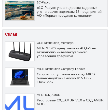
1С-Рарус
«1С-Рарус» унифицировал кадровый
учет и расчет зарплаты 18 предприятий
АО «Первая нерудная компания»
Склад
OCS Distribution
,
Mercusys
MERCUSYS представляет AI QoS —
технологию интеллектуального
управления трафиком
MICS Distribution Company
,
Lenovo
Скорое поступление на склад MICS:
бизнес-ноутбуки Lenovo V15 G5 и
ThinkBook
MERLION
,
AMUR
Ресстровые СХД AMUR VEX и СХД AMUR
NODE