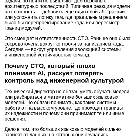
задачи, но почти не выявляют долгосрочных
архитектурных последствий. Типичная реакция модели
на сложность — добавить ещё один слой абстракции
или усложнить логику там, где правильным решением
было бы перепроектирование кода или пересмотр
границ модулей.
Это смещает и ответственность CTO. Раньше она была
сосредоточена вокруг контроля за написанием кода.
Сегодня — вокруг управления эволюцией системы
и инженерной устойчивостью команд.
Почему CTO, который плохо
понимает AI, рискует потерять
контроль над инженерной культурой
Технический директор не обязан уметь обучать модели
или разбираться в математике больших языковых
моделей. Но обязан понимать, как такие системы
работают на высоком уровне, где проходят границы
их надежности и почему они принимают те или иные
решения.
Дело в том, что больших языковых моделей сильно
зависят от данных, на которых они обучались.