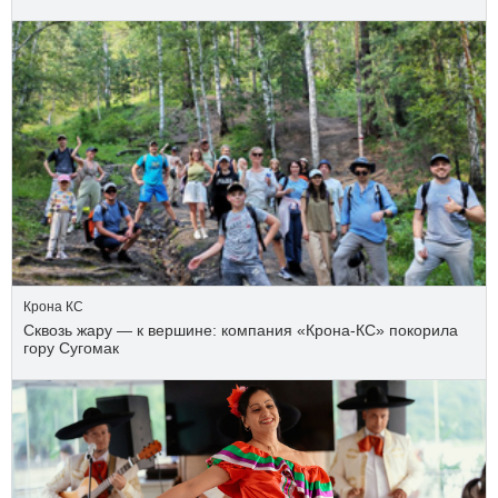
Крона КС
Сквозь жару — к вершине: компания «Крона‑КС» покорила
гору Сугомак