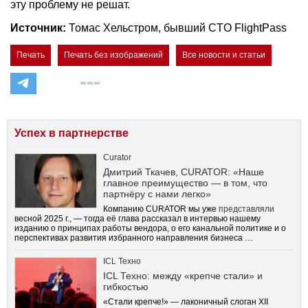
эту проблему не решат.
Источник:
Томас Хельстром, бывший CTO FlightPass
Печать
Печать без изображений
Все новости и статьи
Успех в партнерстве
Curator
Дмитрий Ткачев, CURATOR: «Наше
главное преимущество — в том, что
партнёру с нами легко»
Компанию CURATOR мы уже
представляли
весной 2025 г., — тогда её глава рассказал в интервью нашему
изданию о принципах работы вендора, о его канальной политике и о
перспективах развития избранного направления бизнеса …
ICL Техно
ICL Техно: между «крепче стали» и
гибкостью
«Стали крепче!» — лаконичный слоган XII