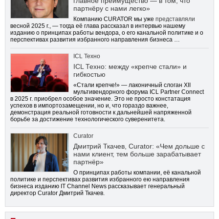
главное преимущество — в том, что
партнёру с нами легко»
Компанию CURATOR мы уже
представляли
весной 2025 г., — тогда её глава рассказал в интервью нашему
изданию о принципах работы вендора, о его канальной политике и о
перспективах развития избранного направления бизнеса …
ICL Техно
ICL Техно: между «крепче стали» и
гибкостью
«Стали крепче!» — лаконичный слоган XII
мультивендорного форума ICL Partner Connect
в 2025 г. приобрел особое значение. Это не просто констатация
успехов в импортозамещении, но и, что гораздо важнее,
демонстрация реальной готовности к дальнейшей напряженной
борьбе за достижение технологического суверенитета.
Curator
Дмитрий Ткачев, Curator: «Чем дольше с
нами клиент, тем больше зарабатывает
партнёр»
О принципах работы компании, её канальной
политике и перспективах развития избранного ею направления
бизнеса изданию IT Channel News рассказывает генеральный
директор Curator Дмитрий Ткачев.