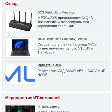
Склад
OCS Distribution
,
Mercusys
MERCUSYS представляет AI QoS —
технологию интеллектуального
управления трафиком
MICS Distribution Company
,
Lenovo
Скорое поступление на склад MICS:
бизнес-ноутбуки Lenovo V15 G5 и
ThinkBook
MERLION
,
AMUR
Ресстровые СХД AMUR VEX и СХД AMUR
NODE
Мероприятия ИТ-компаний
Инфомаксимум
Форум ProcessTech