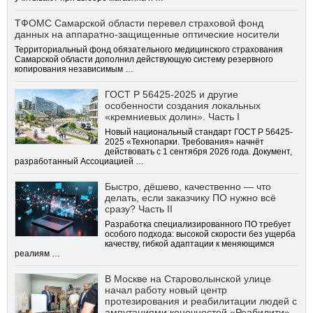
ТФОМС Самарской области перевел страховой фонд
данных на аппаратно-защищенные оптические носители
Территориальный фонд обязательного медицинского страхования
Самарской области дополнил действующую систему резервного
копирования независимым …
ГОСТ Р 56425-2025 и другие
особенности создания локальных
«кремниевых долин». Часть I
Новый национальный стандарт ГОСТ Р 56425-
2025 «Технопарки. Требования» начнёт
действовать с 1 сентября 2026 года. Документ,
разработанный Ассоциацией …
Быстро, дёшево, качественно — что
делать, если заказчику ПО нужно всё
сразу? Часть II
Разработка специализированного ПО требует
особого подхода: высокой скорости без ущерба
качеству, гибкой адаптации к меняющимся
реалиям …
В Москве на Староволынской улице
начал работу новый центр
протезирования и реабилитации людей с
ампутациями конечностей «Реабилити»