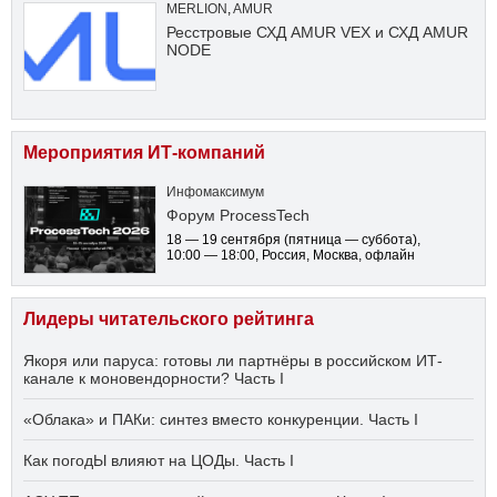
MERLION
,
AMUR
Ресстровые СХД AMUR VEX и СХД AMUR
NODE
Мероприятия ИТ-компаний
Инфомаксимум
Форум ProcessTech
18 — 19 сентября
(пятница — суббота)
,
10:00 — 18:00
, Россия, Москва, офлайн
Лидеры читательского рейтинга
Якоря или паруса: готовы ли партнёры в российском ИТ-
канале к моновендорности? Часть I
«Облака» и ПАКи: синтез вместо конкуренции. Часть I
Как погодЫ влияют на ЦОДы. Часть I