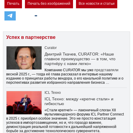
Печать
Печать без изображений
Все новости и статьи
Успех в партнерстве
Curator
Дмитрий Ткачев, CURATOR: «Наше
главное преимущество — в том, что
партнёру с нами легко»
Компанию CURATOR мы уже
представляли
весной 2025 г., — тогда её глава рассказал в интервью нашему
изданию о принципах работы вендора, о его канальной политике и о
перспективах развития избранного направления бизнеса …
ICL Техно
ICL Техно: между «крепче стали» и
гибкостью
«Стали крепче!» — лаконичный слоган XII
мультивендорного форума ICL Partner Connect
в 2025 г. приобрел особое значение. Это не просто констатация
успехов в импортозамещении, но и, что гораздо важнее,
демонстрация реальной готовности к дальнейшей напряженной
борьбе за достижение технологического суверенитета.