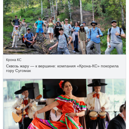
Крона КС
Сквозь жару — к вершине: компания «Крона‑КС» покорила
гору Сугомак