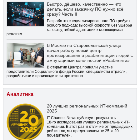
Быстро, дёшево, качественно — что
делать, если заказчику ПО нужно всё
сразу? Часть II
Разработка специализированного ПО требует
особого подхода: высокой скорости без ущерба
качеству, гибкой адаптации к меняющимся
реалиям …
В Москве на Староволынской улице
начал работу новый центр
протезирования и реабилитации людей с
ампутациями конечностей «Реабилити»
В открытии Центра приняли участие
представители Социального фонда России, специалисты отрасли,
разработчики и производители протезных …
Аналитика
20 лучших региональных ИТ-компаний
2025
IT Channel News публикует результаты
18-го
исследования лучших региональных ИТ-
компаний. В этот раз, в отличие от предыдущих
рейтингов, мы представляем не 25, а 20
победителей.