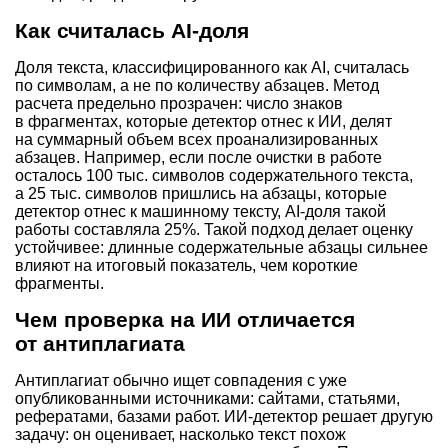
Как считалась AI-доля
Доля текста, классифицированного как AI, считалась
по символам, а не по количеству абзацев. Метод
расчета предельно прозрачен: число знаков
в фрагментах, которые детектор отнес к ИИ, делят
на суммарный объем всех проанализированных
абзацев. Например, если после очистки в работе
осталось 100 тыс. символов содержательного текста,
а 25 тыс. символов пришлись на абзацы, которые
детектор отнес к машинному тексту, AI-доля такой
работы составляла 25%. Такой подход делает оценку
устойчивее: длинные содержательные абзацы сильнее
влияют на итоговый показатель, чем короткие
фрагменты.
Чем проверка на ИИ отличается
от антиплагиата
Антиплагиат обычно ищет совпадения с уже
опубликованными источниками: сайтами, статьями,
рефератами, базами работ. ИИ-детектор решает другую
задачу: он оценивает, насколько текст похож