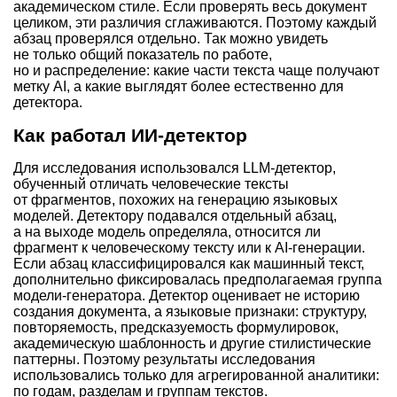
академическом стиле. Если проверять весь документ
целиком, эти различия сглаживаются. Поэтому каждый
абзац проверялся отдельно. Так можно увидеть
не только общий показатель по работе,
но и распределение: какие части текста чаще получают
метку AI, а какие выглядят более естественно для
детектора.
Как работал ИИ-детектор
Для исследования использовался
LLM-детектор,
обученный отличать человеческие тексты
от фрагментов, похожих на генерацию языковых
моделей. Детектору подавался отдельный абзац,
а на выходе модель определяла, относится ли
фрагмент к человеческому тексту или к AI-генерации.
Если абзац классифицировался как машинный текст,
дополнительно фиксировалась предполагаемая группа
модели-генератора. Детектор оценивает не историю
создания документа, а языковые признаки: структуру,
повторяемость, предсказуемость формулировок,
академическую шаблонность и другие стилистические
паттерны. Поэтому результаты исследования
использовались только для агрегированной аналитики:
по годам, разделам и группам текстов.