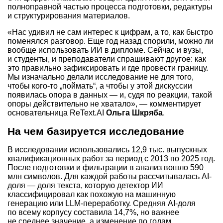
полноправной частью процесса подготовки, редактуры
и структурирования материалов.
«Нас удивил не сам интерес к цифрам, а то, как быстро
поменялся разговор. Еще год назад спорили, можно ли
вообще использовать ИИ в дипломе. Сейчас и вузы,
и студенты, и преподаватели спрашивают другое: как
это правильно зафиксировать и где провести границу.
Мы изначально делали исследование не для того,
чтобы кого-то „поймать“, а чтобы у этой дискуссии
появилась опора в данных — и, судя по реакции, такой
опоры действительно не хватало», — комментирует
основательница ReText.AI
Ольга Шкряба
.
На чем базируется исследование
В исследовании использовались 12,9 тыс. выпускных
квалификационных работ за период с 2013 по 2025 год.
После подготовки и фильтрации в анализ вошло 590
млн символов. Для каждой работы рассчитывалась AI-
доля — доля текста, которую детектор ИИ
классифицировал как похожую на машинную
генерацию или
LLM-переработку.
Средняя AI-доля
по всему корпусу составила 14,7%, но важнее
не среднее значение, а изменение по годам.