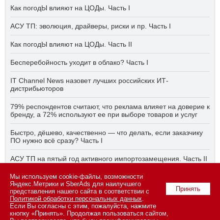
Как погодЫ влияют на ЦОДы. Часть I
АСУ ТП: эволюция, драйверы, риски и пр. Часть I
Как погодЫ влияют на ЦОДы. Часть II
Бесперебойность уходит в облако? Часть I
IT Channel News назовет лучших российских ИТ-
дистрибьюторов
79% респондентов считают, что реклама влияет на доверие к
бренду, а 72% используют ее при выборе товаров и услуг
Быстро, дёшево, качественно — что делать, если заказчику
ПО нужно всё сразу? Часть I
АСУ ТП на пятый год активного импортозамещения. Часть II
Бесперебойность уходит в облако? Часть II
Мы используем cookie-файлы, возможности
Яндекс.Метрики и SberAds для наилучшего
Принять
представления нашего сайта в соответствии с
Политикой обработки персональных данных
.
Если Вы согласны с этим, пожалуйста, нажмите
© 2026 ООО «СК ПРЕСС».
Политика конфиденциальности
кнопку «Принять». Продолжая пользоваться сайтом,
персональных данных
,
информация об авторских правах и порядке