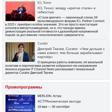
ICL Техно
ICL Техно: между «крепче стали» и
гибкостью
«Стали крепче!» — лаконичный слоган XII
мультивендорного форума ICL Partner Connect
в 2025 г. приобрел особое значение. Это не просто констатация
успехов в импортозамещении, но и, что гораздо важнее,
демонстрация реальной готовности к дальнейшей напряженной
борьбе за достижение технологического суверенитета.
Curator
Дмитрий Ткачев, Curator: «Чем дольше с
нами клиент, тем больше зарабатывает
партнёр»
О принципах работы компании, её канальной
политике и перспективах развития избранного ею направления
бизнеса изданию IT Channel News рассказывает генеральный
директор Curator Дмитрий Ткачев.
Промопрограммы
MERLION, Астра
АСТРАномическая выгода
18 мая — 30 сентября