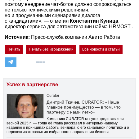
поэтому внедрение чат-ботов должно сопровождаться
не только техническими решениями,
но и продуманными сценариями диалога
с кандидатами», — отметил
Константин Куница
,
директор сервиса для автоматизации найма HRMOST .
Источник:
Пресс-служба компании Авито Работа
Печать
Печать без изображений
Все новости и статьи
Успех в партнерстве
Curator
Дмитрий Ткачев, CURATOR: «Наше
главное преимущество — в том, что
партнёру с нами легко»
Компанию CURATOR мы уже
представляли
весной 2025 г., — тогда её глава рассказал в интервью нашему
изданию о принципах работы вендора, о его канальной политике и о
перспективах развития избранного направления бизнеса …