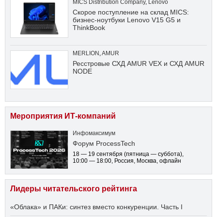
MICS Distribution Company
,
Lenovo
Скорое поступление на склад MICS:
бизнес-ноутбуки Lenovo V15 G5 и
ThinkBook
MERLION
,
AMUR
Ресстровые СХД AMUR VEX и СХД AMUR
NODE
Мероприятия ИТ-компаний
Инфомаксимум
Форум ProcessTech
18 — 19 сентября
(пятница — суббота)
,
10:00 — 18:00
, Россия, Москва, офлайн
Лидеры читательского рейтинга
«Облака» и ПАКи: синтез вместо конкуренции. Часть I