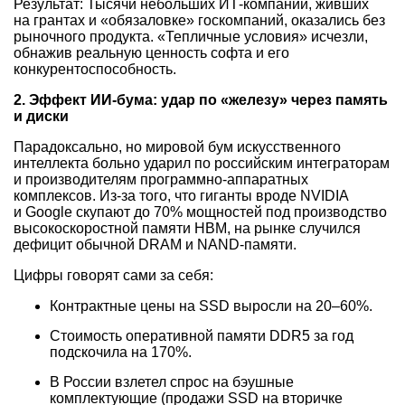
Результат: Тысячи небольших ИТ-компаний, живших
на грантах и «обязаловке» госкомпаний, оказались без
рыночного продукта. «Тепличные условия» исчезли,
обнажив реальную ценность софта и его
конкурентоспособность.
2. Эффект ИИ-бума: удар по «железу» через память
и диски
Парадоксально, но мировой бум искусственного
интеллекта больно ударил по российским интеграторам
и производителям программно-аппаратных
комплексов. Из-за того, что гиганты вроде NVIDIA
и Google скупают до 70% мощностей под производство
высокоскоростной памяти HBM, на рынке случился
дефицит обычной DRAM и NAND-памяти.
Цифры говорят сами за себя:
Контрактные цены на SSD выросли на
20–60%.
Стоимость оперативной памяти DDR5 за год
подскочила на 170%.
В России взлетел спрос на бэушные
комплектующие (продажи SSD на вторичке