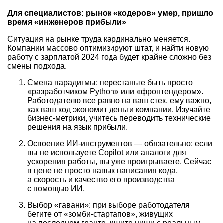
Для специалистов: рынок «кодеров» умер, пришло
время «инженеров прибыли»
Ситуация на рынке труда кардинально меняется.
Компании массово оптимизируют штат, и найти новую
работу с зарплатой 2024 года будет крайне сложно без
смены подхода.
Смена парадигмы: перестаньте быть просто
«разработчиком Python» или «фронтендером».
Работодателю все равно на ваш стек, ему важно,
как ваш код экономит деньги компании. Изучайте
бизнес-метрики, учитесь переводить технические
решения на язык прибыли.
Освоение ИИ-инструментов — обязательно: если
вы не используете Copilot или аналоги для
ускорения работы, вы уже проигрываете. Сейчас
в цене не просто навык написания кода,
а скорость и качество его производства
с помощью ИИ.
Выбор «гавани»: при выборе работодателя
бегите от «зомби-стартапов», живущих
на последнем гранте, ищите ниши с реальным