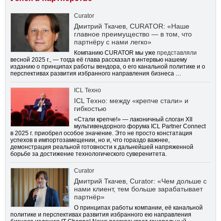
Curator
Дмитрий Ткачев, CURATOR: «Наше
главное преимущество — в том, что
партнёру с нами легко»
Компанию CURATOR мы уже
представляли
весной 2025 г., — тогда её глава рассказал в интервью нашему
изданию о принципах работы вендора, о его канальной политике и о
перспективах развития избранного направления бизнеса …
ICL Техно
ICL Техно: между «крепче стали» и
гибкостью
«Стали крепче!» — лаконичный слоган XII
мультивендорного форума ICL Partner Connect
в 2025 г. приобрел особое значение. Это не просто констатация
успехов в импортозамещении, но и, что гораздо важнее,
демонстрация реальной готовности к дальнейшей напряженной
борьбе за достижение технологического суверенитета.
Curator
Дмитрий Ткачев, Curator: «Чем дольше с
нами клиент, тем больше зарабатывает
партнёр»
О принципах работы компании, её канальной
политике и перспективах развития избранного ею направления