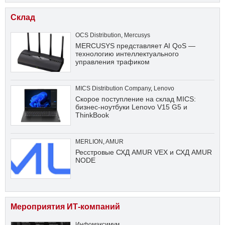
Склад
OCS Distribution
,
Mercusys
MERCUSYS представляет AI QoS —
технологию интеллектуального
управления трафиком
MICS Distribution Company
,
Lenovo
Скорое поступление на склад MICS:
бизнес-ноутбуки Lenovo V15 G5 и
ThinkBook
MERLION
,
AMUR
Ресстровые СХД AMUR VEX и СХД AMUR
NODE
Мероприятия ИТ-компаний
Инфомаксимум