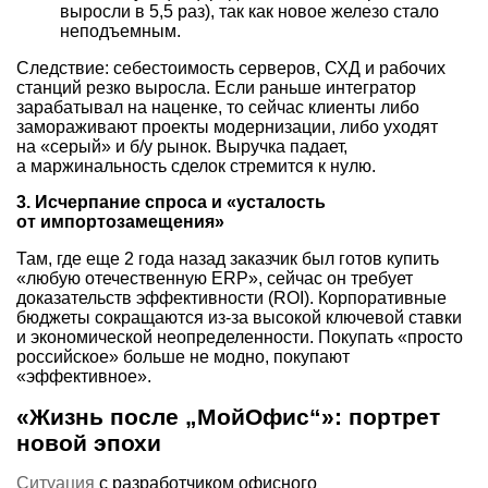
выросли в 5,5 раз), так как новое железо стало
неподъемным.
Следствие: себестоимость серверов, СХД и рабочих
станций резко выросла. Если раньше интегратор
зарабатывал на наценке, то сейчас клиенты либо
замораживают проекты модернизации, либо уходят
на «серый» и б/у рынок. Выручка падает,
а маржинальность сделок стремится к нулю.
3. Исчерпание спроса и «усталость
от импортозамещения»
Там, где еще 2 года назад заказчик был готов купить
«любую отечественную ERP», сейчас он требует
доказательств эффективности (ROI). Корпоративные
бюджеты сокращаются из-за высокой ключевой ставки
и экономической неопределенности. Покупать «просто
российское» больше не модно, покупают
«эффективное».
«Жизнь после „МойОфис“»: портрет
новой эпохи
Ситуация
с разработчиком офисного