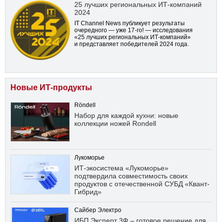
25 лучших региональных ИТ-компаний
2024
IT Channel News публикует результаты
очередного — уже
17-го!
— исследования
«25 лучших региональных ИТ-компаний»
и представляет победителей 2024 года.
Новые ИТ-продукты
Röndell
Набор для каждой кухни: новые
коллекции ножей Rondell
Лукоморье
ИТ-экосистема «Лукоморье»
подтвердила совместимость своих
продуктов с отечественной СУБД «Квант-
Гибрид»
Сайбер Электро
ИБП Эксперт 3Ф – готовое решение для