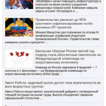
«МойОфис» начал сокращать инфраструктуру и
персонал на фоне резкого ухудшения
финансовых показателей. Компания закрыла
офисы в Санкт-Петербурге и …
Правительство увеличит до 80%
грантовое софинансирование особо
значимых ИТ-проектов
Михаил Мишустин дал поручения по итогам XI
конференции «Цифровая индустрия
промышленной России». Правительство также
намерено усилить приоритет …
Школьная сборная России третий год
подряд стала абсолютным чемпионом на
Международной олимпиаде по
искусственному интеллекту
Команда из России завоевала 8 медалей — 7
золотых и 1 бронзовую — на Международной олимпиаде по
искусственному интеллекту (IOAI) среди …
Авито Работа: кадровый рынок достиг пика вовлеченности во
всех возрастных группах
Авито Работа представляет аналитический дайджест, посвященный
текущей ситуации на рынке труда. Выпуск объединяет сведения
официальной статистики …