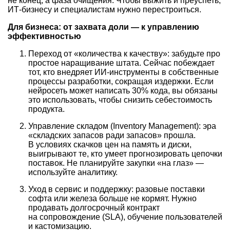
не конец, а фаза очищения. Чтобы выжить и преуспеть,
ИТ-бизнесу и специалистам нужно перестроиться.
Для бизнеса: от захвата доли — к управлению
эффективностью
Переход от «количества к качеству»: забудьте про
простое наращивание штата. Сейчас побеждает
тот, кто внедряет ИИ-инструменты в собственные
процессы разработки, сокращая издержки. Если
нейросеть может написать 30% кода, вы обязаны
это использовать, чтобы снизить себестоимость
продукта.
Управление складом (Inventory Management): эра
«складских запасов ради запасов» прошла.
В условиях скачков цен на память и диски,
выигрывают те, кто умеет прогнозировать цепочки
поставок. Не планируйте закупки «на глаз» —
используйте аналитику.
Уход в сервис и поддержку: разовые поставки
софта или железа больше не кормят. Нужно
продавать долгосрочный контракт
на сопровождение (SLA), обучение пользователей
и кастомизацию.