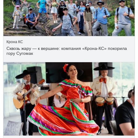
Крона КС
Сквозь жару — к вершине: компания «Крона‑КС» покорила
гору Сугомак