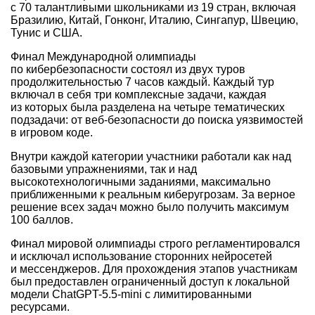
с 70 талантливыми школьниками из 19 стран, включая
Бразилию, Китай, Гонконг, Италию, Сингапур, Швецию,
Тунис и США.
Финал Международной олимпиады
по кибербезопасности состоял из двух туров
продолжительностью 7 часов каждый. Каждый тур
включал в себя три комплексные задачи, каждая
из которых была разделена на четыре тематических
подзадачи: от веб-безопасности до поиска уязвимостей
в игровом коде.
Внутри каждой категории участники работали как над
базовыми упражнениями, так и над
высокотехнологичными заданиями, максимально
приближенными к реальным киберугрозам. За верное
решение всех задач можно было получить максимум
100 баллов.
Финал мировой олимпиады строго регламентировался
и исключал использование сторонних нейросетей
и мессенджеров. Для прохождения этапов участникам
был предоставлен ограниченный доступ к локальной
модели ChatGPT-5.5-mini с лимитированными
ресурсами.