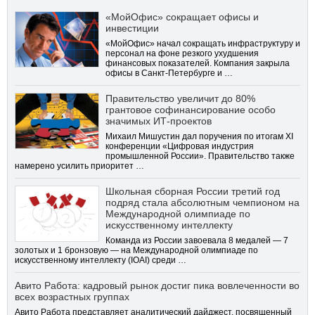
«МойОфис» сокращает офисы и
инвестиции
«МойОфис» начал сокращать инфраструктуру и
персонал на фоне резкого ухудшения
финансовых показателей. Компания закрыла
офисы в Санкт-Петербурге и …
Правительство увеличит до 80%
грантовое софинансирование особо
значимых ИТ-проектов
Михаил Мишустин дал поручения по итогам XI
конференции «Цифровая индустрия
промышленной России». Правительство также
намерено усилить приоритет …
Школьная сборная России третий год
подряд стала абсолютным чемпионом на
Международной олимпиаде по
искусственному интеллекту
Команда из России завоевала 8 медалей — 7
золотых и 1 бронзовую — на Международной олимпиаде по
искусственному интеллекту (IOAI) среди …
Авито Работа: кадровый рынок достиг пика вовлеченности во
всех возрастных группах
Авито Работа представляет аналитический дайджест, посвященный