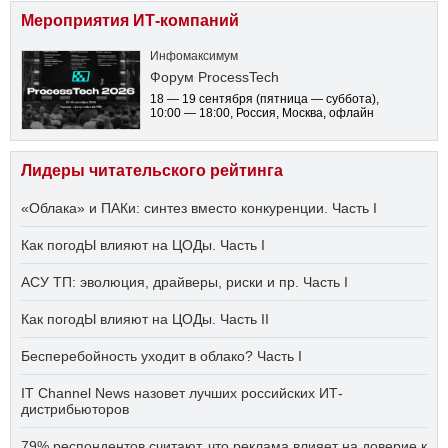
Мероприятия ИТ-компаний
Инфомаксимум
Форум ProcessTech
18 — 19 сентября
(пятница — суббота)
,
10:00 — 18:00
, Россия, Москва, офлайн
Лидеры читательского рейтинга
«Облака» и ПАКи: синтез вместо конкуренции. Часть I
Как погодЫ влияют на ЦОДы. Часть I
АСУ ТП: эволюция, драйверы, риски и пр. Часть I
Как погодЫ влияют на ЦОДы. Часть II
Бесперебойность уходит в облако? Часть I
IT Channel News назовет лучших российских ИТ-
дистрибьюторов
79% респондентов считают, что реклама влияет на доверие к