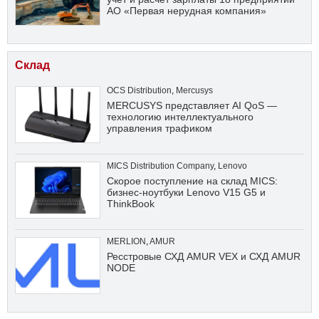
АО «Первая нерудная компания»
Склад
OCS Distribution
,
Mercusys
MERCUSYS представляет AI QoS —
технологию интеллектуального
управления трафиком
MICS Distribution Company
,
Lenovo
Скорое поступление на склад MICS:
бизнес-ноутбуки Lenovo V15 G5 и
ThinkBook
MERLION
,
AMUR
Ресстровые СХД AMUR VEX и СХД AMUR
NODE