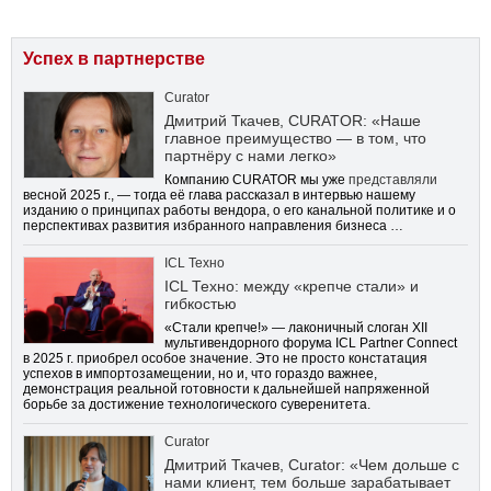
Успех в партнерстве
Curator
Дмитрий Ткачев, CURATOR: «Наше
главное преимущество — в том, что
партнёру с нами легко»
Компанию CURATOR мы уже
представляли
весной 2025 г., — тогда её глава рассказал в интервью нашему
изданию о принципах работы вендора, о его канальной политике и о
перспективах развития избранного направления бизнеса …
ICL Техно
ICL Техно: между «крепче стали» и
гибкостью
«Стали крепче!» — лаконичный слоган XII
мультивендорного форума ICL Partner Connect
в 2025 г. приобрел особое значение. Это не просто констатация
успехов в импортозамещении, но и, что гораздо важнее,
демонстрация реальной готовности к дальнейшей напряженной
борьбе за достижение технологического суверенитета.
Curator
Дмитрий Ткачев, Curator: «Чем дольше с
нами клиент, тем больше зарабатывает