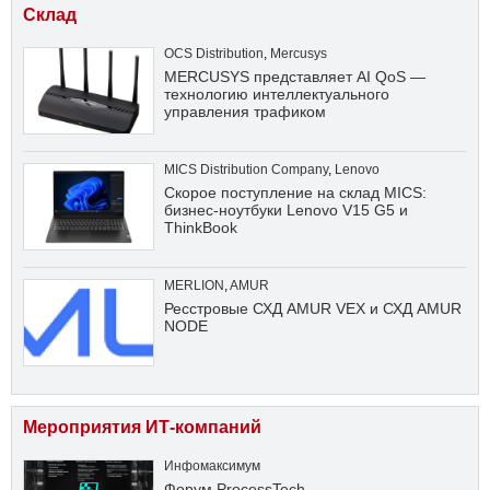
Склад
OCS Distribution
,
Mercusys
MERCUSYS представляет AI QoS —
технологию интеллектуального
управления трафиком
MICS Distribution Company
,
Lenovo
Скорое поступление на склад MICS:
бизнес-ноутбуки Lenovo V15 G5 и
ThinkBook
MERLION
,
AMUR
Ресстровые СХД AMUR VEX и СХД AMUR
NODE
Мероприятия ИТ-компаний
Инфомаксимум
Форум ProcessTech