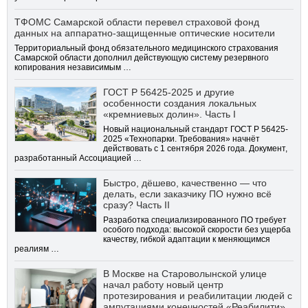
ТФОМС Самарской области перевел страховой фонд
данных на аппаратно-защищенные оптические носители
Территориальный фонд обязательного медицинского страхования
Самарской области дополнил действующую систему резервного
копирования независимым …
ГОСТ Р 56425-2025 и другие
особенности создания локальных
«кремниевых долин». Часть I
Новый национальный стандарт ГОСТ Р 56425-
2025 «Технопарки. Требования» начнёт
действовать с 1 сентября 2026 года. Документ,
разработанный Ассоциацией …
Быстро, дёшево, качественно — что
делать, если заказчику ПО нужно всё
сразу? Часть II
Разработка специализированного ПО требует
особого подхода: высокой скорости без ущерба
качеству, гибкой адаптации к меняющимся
реалиям …
В Москве на Староволынской улице
начал работу новый центр
протезирования и реабилитации людей с
ампутациями конечностей «Реабилити»