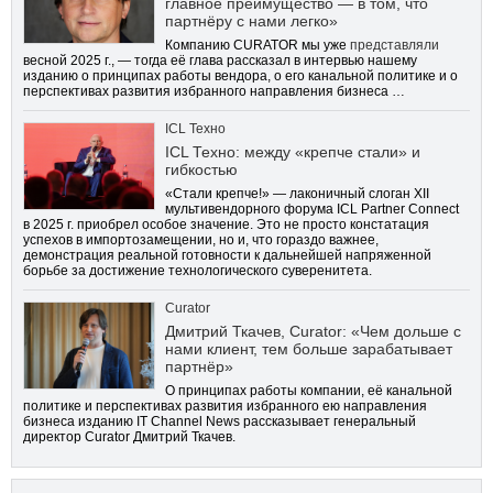
главное преимущество — в том, что
партнёру с нами легко»
Компанию CURATOR мы уже
представляли
весной 2025 г., — тогда её глава рассказал в интервью нашему
изданию о принципах работы вендора, о его канальной политике и о
перспективах развития избранного направления бизнеса …
ICL Техно
ICL Техно: между «крепче стали» и
гибкостью
«Стали крепче!» — лаконичный слоган XII
мультивендорного форума ICL Partner Connect
в 2025 г. приобрел особое значение. Это не просто констатация
успехов в импортозамещении, но и, что гораздо важнее,
демонстрация реальной готовности к дальнейшей напряженной
борьбе за достижение технологического суверенитета.
Curator
Дмитрий Ткачев, Curator: «Чем дольше с
нами клиент, тем больше зарабатывает
партнёр»
О принципах работы компании, её канальной
политике и перспективах развития избранного ею направления
бизнеса изданию IT Channel News рассказывает генеральный
директор Curator Дмитрий Ткачев.