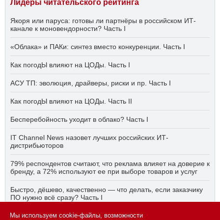
Лидеры читательского рейтинга
Якоря или паруса: готовы ли партнёры в российском ИТ-
канале к моновендорности? Часть I
«Облака» и ПАКи: синтез вместо конкуренции. Часть I
Как погодЫ влияют на ЦОДы. Часть I
АСУ ТП: эволюция, драйверы, риски и пр. Часть I
Как погодЫ влияют на ЦОДы. Часть II
Бесперебойность уходит в облако? Часть I
IT Channel News назовет лучших российских ИТ-
дистрибьюторов
79% респондентов считают, что реклама влияет на доверие к
бренду, а 72% используют ее при выборе товаров и услуг
Быстро, дёшево, качественно — что делать, если заказчику
ПО нужно всё сразу? Часть I
Мы используем cookie-файлы, возможности
АСУ ТП на пятый год активного импортозамещения. Часть II