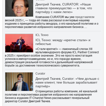
Дмитрий Ткачев, CURATOR: «Наше
главное преимущество — в том, что
партнёру с нами легко»
Компанию CURATOR мы уже
представляли
весной 2025 г., — тогда её глава рассказал в интервью нашему
изданию о принципах работы вендора, о его канальной политике и о
перспективах развития избранного направления бизнеса …
ICL Техно
ICL Техно: между «крепче стали» и
гибкостью
«Стали крепче!» — лаконичный слоган XII
мультивендорного форума ICL Partner Connect
в 2025 г. приобрел особое значение. Это не просто констатация
успехов в импортозамещении, но и, что гораздо важнее,
демонстрация реальной готовности к дальнейшей напряженной
борьбе за достижение технологического суверенитета.
Curator
Дмитрий Ткачев, Curator: «Чем дольше с
нами клиент, тем больше зарабатывает
партнёр»
О принципах работы компании, её канальной
политике и перспективах развития избранного ею направления
бизнеса изданию IT Channel News рассказывает генеральный
директор Curator Дмитрий Ткачев.