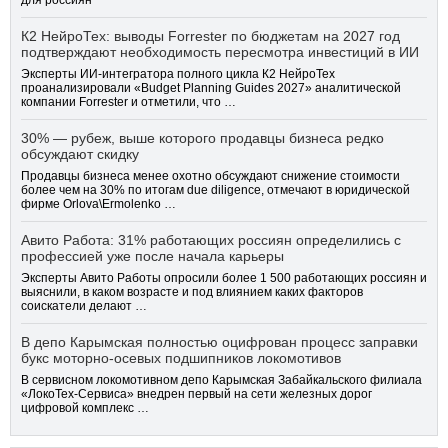
для россиян
К2 НейроТех: выводы Forrester по бюджетам на 2027 год
подтверждают необходимость пересмотра инвестиций в ИИ
Эксперты ИИ-интегратора полного цикла К2 НейроТех
проанализировали «Budget Planning Guides 2027» аналитической
компании Forrester и отметили, что …
30% — рубеж, выше которого продавцы бизнеса редко
обсуждают скидку
Продавцы бизнеса менее охотно обсуждают снижение стоимости
более чем на 30% по итогам due diligence, отмечают в юридической
фирме Orlova\Ermolenko …
Авито Работа: 31% работающих россиян определились с
профессией уже после начала карьеры
Эксперты Авито Работы опросили более 1 500 работающих россиян и
выяснили, в каком возрасте и под влиянием каких факторов
соискатели делают …
В депо Карымская полностью оцифрован процесс заправки
букс моторно-осевых подшипников локомотивов
В сервисном локомотивном депо Карымская Забайкальского филиала
«ЛокоТех-Сервиса» внедрен первый на сети железных дорог
цифровой комплекс …