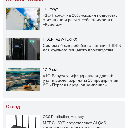
1С-Рарус
«1С-Рарус» на 20% ускорил подготовку
отчетности и расчет себестоимости в
«Криогаз»
HIDEN (АДМ-ТЕХНО)
Система бесперебойного питания HIDEN
для крупного пищевого производства
1С-Рарус
«1С-Рарус» унифицировал кадровый
учет и расчет зарплаты 18 предприятий
АО «Первая нерудная компания»
Склад
OCS Distribution
,
Mercusys
MERCUSYS представляет AI QoS —
технологию интеллектуального