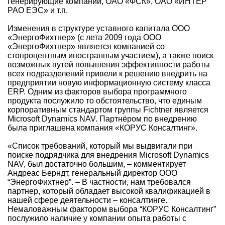
генерирующие компании, ОАО «ФСК», ОАО «ИНТЕР
РАО ЕЭС» и т.п.
Изменения в структуре уставного капитала ООО
«ЭнергоФихтнер» (с лета 2009 года ООО
«ЭнергоФихтнер» является компанией со
стопроцентным иностранным участием), а также поиск
возможных путей повышения эффективности работы
всех подразделений привели к решению внедрить на
предприятии новую информационную систему класса
ERP. Одним из факторов выбора программного
продукта послужило то обстоятельство, что единым
корпоративным стандартом группы Fichtner является
Microsoft Dynamics NAV. Партнёром по внедрению
была приглашена компания «КОРУС Консалтинг».
«Список требований, который мы выдвигали при
поиске подрядчика для внедрения Microsoft Dynamics
NAV, был достаточно большим, – комментирует
Андреас Берндт, генеральный директор ООО
“ЭнергоФихтнер”. – В частности, нам требовался
партнер, который обладает высокой квалификацией в
нашей сфере деятельности – консалтинге.
Немаловажным фактором выбора “КОРУС Консалтинг”
послужило наличие у компании опыта работы с