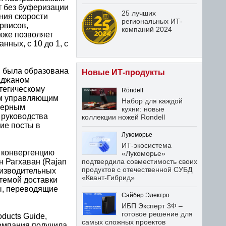
т без буферизации
25 лучших
ния скорости
региональных ИТ-
рвисов,
компаний 2024
кже позволяет
нных, с 10 до 1, с
, была образована
Новые ИТ-продукты
Раджаном
тегическому
Röndell
ым управляющим
Набор для каждой
енерным
кухни: новые
 руководства
коллекции ножей Rondell
ие посты в
Лукоморье
ИТ-экосистема
ь конвергенцию
«Лукоморье»
н Рагхаван (Rajan
подтвердила совместимость своих
продуктов с отечественной СУБД
оизводительных
«Квант-Гибрид»
темой доставки
ы, переводящие
Сайбер Электро
ИБП Эксперт 3Ф –
готовое решение для
ducts Guide,
самых сложных проектов
компания получила