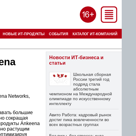
НОВЫЕ ИТ-ПРОДУКТЫ
СОБЫТИЯ
КАТАЛОГ ИТ-КОМПАНИЙ
Новости ИТ-бизнеса и
ena
статьи
Школьная сборная
России третий год
подряд стала
абсолютным
чемпионом на Международной
ena Networks,
олимпиаде по искусственному
интеллекту
авать большие
Авито Работа: кадровый рынок
нно сокращая
достиг пика вовлеченности во
продукты Ankeena
всех возрастных группах
льно растущим
оптимизируя
Без визы, без стресса: куда