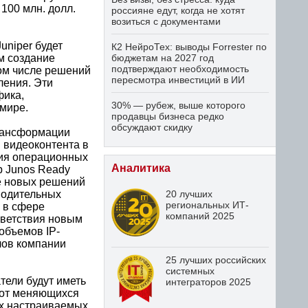
100 млн. долл.
россияне едут, когда не хотят
возиться с документами
uniper будет
К2 НейроТех: выводы Forrester по
м создание
бюджетам на 2027 год
подтверждают необходимость
том числе решений
пересмотра инвестиций в ИИ
ления. Эти
фика,
30% — рубеж, выше которого
 мире.
продавцы бизнеса редко
обсуждают скидку
трансформации
и видеоконтента в
ния операционных
Аналитика
р Junos Ready
ие новых решений
водительных
20 лучших
региональных ИТ-
 в сфере
компаний 2025
тветствия новым
объемов IP-
лов компании
25 лучших российских
системных
тели будут иметь
интеграторов 2025
 от меняющихся
ых настраиваемых