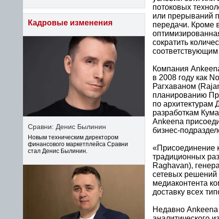
потоковых технол
или прерываний п
Кадровые изменения
передачи. Кроме 
оптимизированная
сократить количес
соответствующим
Компания Ankeena
в 2008 году как 
Рагхаваном (Raja
планированию Пр
по архитектурам 
разработкам Кума
Ankeena присоеди
Сравни: Денис Былинин
бизнес-подраздел
Новым техническим директором
финансового маркетплейса Сравни
«Присоединение к
стал Денис Былинин.
традиционных раз
Raghavan), генер
сетевых решений 
медиаконтента ко
доставку всех ти
Недавно Ankeena 
аналитического и