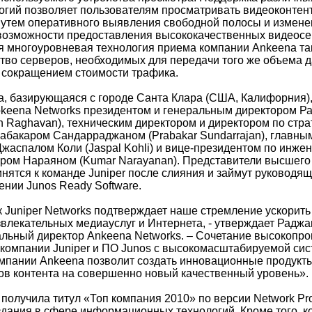
огий позволяет пользователям просматривать видеоконтен
утем оперативного выявления свободной полосы и измене
возможности предоставления высококачественных видеосе
 многоуровневая технология приема компании Ankeena та
тво серверов, необходимых для передачи того же объема да
 сокращением стоимости трафика.
, базирующаяся с городе Санта Клара (США, Калифорния)
Nokeena Networks президентом и генеральным директором 
n Raghavan), техническим директором и директором по стра
абакаром Сандарраджаном (Prabakar Sundarrajan), главн
Джаспалом Коли (Jaspal Kohli) и вице-президентом по инж
ром Нараяном (Kumar Narayanan). Представители высшего
нятся к команде Juniper после слияния и займут руководящ
ении Junos Ready Software.
 Juniper Networks подтверждает наше стремление ускорит
влекательных медиауслуг и Интернета, - утверждает Раджа
альный директор Ankeena Networks. – Сочетание высокопр
компании Juniper и ПО Junos с высокомасштабируемой сис
мпании Ankeena позволит создать инновационные продукт
пов контента на совершенно новый качественный уровень».
получила титул «Топ компания 2010» по версии Network Pro
здания в сфере информационных технологий. Кроме того, 