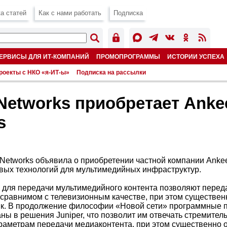
а статей
Как с нами работать
Подписка
ЕРВИСЫ ДЛЯ ИТ-КОМПАНИЙ
ПРОМОПРОГРАММЫ
ИСТОРИИ УСПЕХА
роекты с НКО «я-ИТ-ы»
Подписка на рассылки
 Networks приобретает Anke
s
 Networks объявила о приобретении частной компании Anke
вых технологий для мультимедийных инфраструктур.
для передачи мультимедийного контента позволяют перед
сравнимом с телевизионным качестве, при этом существе
ик. В продолжение философии «Новой сети» программные 
аны в решения Juniper, что позволит им отвечать стремите
раметрам передачи медиаконтента, при этом существенно 