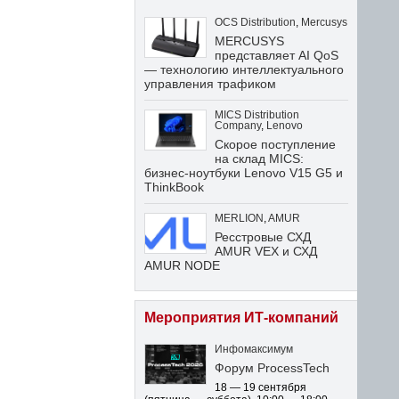
OCS Distribution
,
Mercusys
MERCUSYS
представляет AI QoS
— технологию интеллектуального
управления трафиком
MICS Distribution
Company
,
Lenovo
Скорое поступление
на склад MICS:
бизнес-ноутбуки Lenovo V15 G5 и
ThinkBook
MERLION
,
AMUR
Ресстровые СХД
AMUR VEX и СХД
AMUR NODE
Мероприятия ИТ-компаний
Инфомаксимум
Форум ProcessTech
18 — 19 сентября