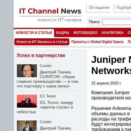
Об издании
Подборк
Поиск:
НОВОСТИ И СТАТЬИ
КАДРЫ
ФОТО/ВИДЕО
АНАЛИТИКА
С
НОМЕРА
Новости ИТ-бизнеса и статьи
Проекты с Global Digital Space
П
Успех в партнерстве
Juniper
Curator
Network
Дмитрий Ткачев,
CURATOR: «Наше
главное преимущество — в том,
15 апреля 2010 г.
что партнёру с нами легко»
Компания Juniper
ICL Техно
производителя но
ICL Техно: между
«крепче стали» и
Решения Ankeena 
гибкостью
объемы данных в 
расходы на траф
Curator
будут интегриров
Дмитрий Ткачев,
требованиям к па