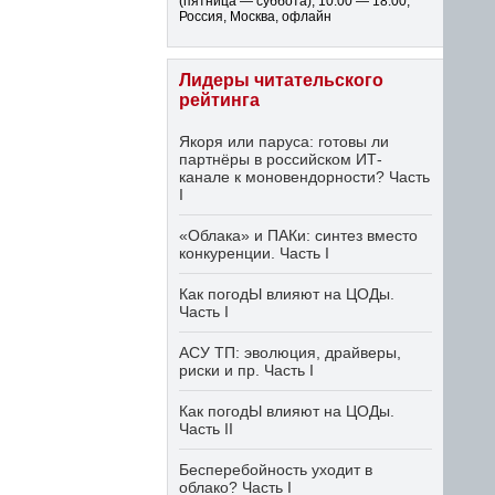
(пятница — суббота)
,
10:00 — 18:00
,
Россия, Москва, офлайн
Лидеры читательского
рейтинга
Якоря или паруса: готовы ли
партнёры в российском ИТ-
канале к моновендорности? Часть
I
«Облака» и ПАКи: синтез вместо
конкуренции. Часть I
Как погодЫ влияют на ЦОДы.
Часть I
АСУ ТП: эволюция, драйверы,
риски и пр. Часть I
Как погодЫ влияют на ЦОДы.
Часть II
Бесперебойность уходит в
облако? Часть I