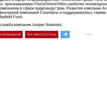
15», присваиваемую FierceOnlineVideo наиболее инновацио
омпаниям в сфере видеоиндустрии. Развитие компании A
венчурной компанией Clearstone и поддерживалось такими
Mayfield Fund.
служба компании Juniper Networks
ез изображений
Все новости и статьи