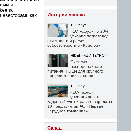
нным и
nkeena
Истории успеха
 инвесторами как
1С-Рарус
«1С-Рарус» на 20%
ускорил подготовку
отчетности и расчет
себестоимости в «Криогаз»
HIDEN (АДМ-ТЕХНО)
Система
бесперебойного
питания HIDEN для крупного
пищевого производства
1С-Рарус
«1С-Рарус»
унифицировал
кадровый учет и расчет зарплаты
18 предприятий АО «Первая
нерудная компания»
Склад