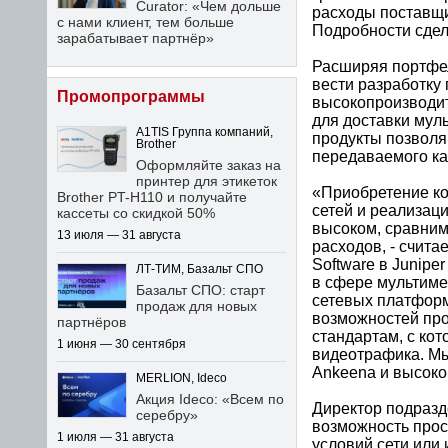
Curator: «Чем дольше
расходы поставщик
с нами клиент, тем больше
Подробности сдел
зарабатывает партнёр»
Расширяя портфел
вести разработку
Промопрограммы
высокопроизводит
для доставки мул
A1TIS Группа компаний,
продукты позволя
Brother
передаваемого ка
Оформляйте заказ на
принтер для этикеток
«Приобретение ко
Brother PT-H110 и получайте
сетей и реализац
кассеты со скидкой 50%
высоком, сравним
13 июля — 31 августа
расходов, - счит
Software в Junipe
ЛТ-ТИМ, Базальт СПО
в сфере мультим
Базальт СПО: старт
сетевых платформ
продаж для новых
возможностей про
партнёров
стандартам, с ко
1 июня — 30 сентября
видеотрафика. Мы
Ankeena и высоко 
MERLION, Ideco
Акция Ideco: «Всем по
Директор подразд
серебру»
возможность прос
1 июля — 31 августа
условий сети или