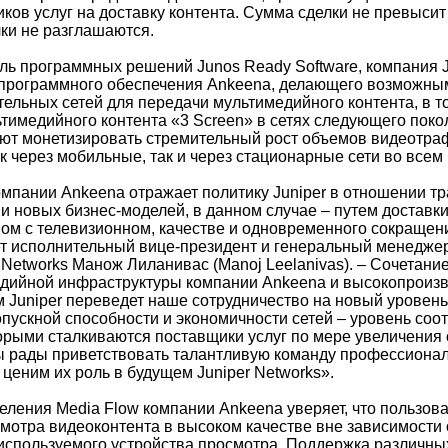
ов услуг на доставку контента. Сумма сделки не превысит 
ки не разглашаются.
ь программных решений Junos Ready Software, компания J
 программного обеспечения Ankeena, делающего возможны
ельных сетей для передачи мультимедийного контента, в 
ьтимедийного контента «3 Screen» в сетях следующего поко
ют монетизировать стремительный рост объемов видеотра
к через мобильные, так и через стационарные сети во всем
мпании Ankeena отражает политику Juniper в отношении 
ии новых бизнес-моделей, в данном случае – путем доставк
ом с телевизионном, качестве и одновременного сокраще
ает исполнительный вице-президент и генеральный менедже
r Networks Манож Лиланивас (Manoj Leelanivas). – Сочетан
едийной инфраструктуры компании Ankeena и высокопроиз
 Juniper переведет наше сотрудничество на новый уровень
пускной способности и экономичности сетей – уровень соо
торыми сталкиваются поставщики услуг по мере увеличения 
 рады приветствовать талантливую команду профессиона
ценим их роль в будущем Juniper Networks».
еления Media Flow компании Ankeena уверяет, что пользова
мотра видеоконтента в высоком качестве вне зависимости
 используемого устройства просмотра. Поддержка различн