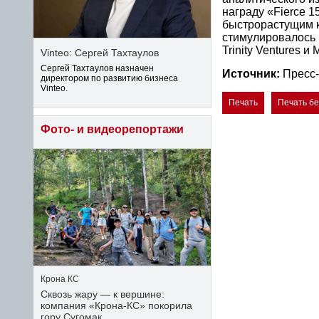
награду «Fierce 
быстрорастущим к
стимулировалось 
Trinity Ventures и 
Vinteo: Сергей Тахтаулов
Сергей Тахтаулов назначен
Источник:
Пресс-
директором по развитию бизнеса
Vinteo.
Печать
Печать б
Фото- и видеорепортажи
Крона КС
Сквозь жару — к вершине:
компания «Крона‑КС» покорила
гору Сугомак