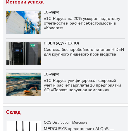
Истории успеха
1С-Рарус
«1С-Рарус» на 20% ускорил подготовку
отчетности и расчет себестоимости в
«Криогаз»
HIDEN (АДМ-ТЕХНО)
Система бесперебойного питания HIDEN
для крупного пищевого производства
1С-Рарус
«1С-Рарус» унифицировал кадровый
учет и расчет зарплаты 18 предприятий
АО «Первая нерудная компания»
Склад
OCS Distribution
,
Mercusys
MERCUSYS представляет AI QoS —