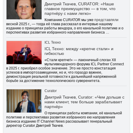
Дмитрий Ткачев, CURATOR: «Наше
главное преимущество — в том, что
партнёру с нами легко»
Компанию CURATOR мы уже
представляли
весной 2025 г., — тогда её глава рассказал в интервью нашему
изданию о принципах работы вендора, о его канальной политике и о
перспективах развития избранного направления бизнеса …
ICL Техно
ICL Техно: между «крепче стали» и
гибкостью
«Стали крепче!» — лаконичный слоган XII
мультивендорного форума ICL Partner Connect
в 2025 г. приобрел особое значение. Это не просто констатация
успехов в импортозамещении, но и, что гораздо важнее,
демонстрация реальной готовности к дальнейшей напряженной
борьбе за достижение технологического суверенитета.
Curator
Дмитрий Ткачев, Curator: «Чем дольше с
нами клиент, тем больше зарабатывает
партнёр»
О принципах работы компании, её канальной
политике и перспективах развития избранного ею направления
бизнеса изданию IT Channel News рассказывает генеральный
директор Curator Дмитрий Ткачев.