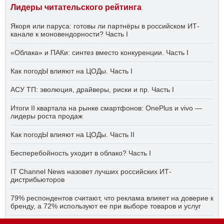
Лидеры читательского рейтинга
Якоря или паруса: готовы ли партнёры в российском ИТ-
канале к моновендорности? Часть I
«Облака» и ПАКи: синтез вместо конкуренции. Часть I
Как погодЫ влияют на ЦОДы. Часть I
АСУ ТП: эволюция, драйверы, риски и пр. Часть I
Итоги II квартала на рынке смартфонов: OnePlus и vivo —
лидеры роста продаж
Как погодЫ влияют на ЦОДы. Часть II
Бесперебойность уходит в облако? Часть I
IT Channel News назовет лучших российских ИТ-
дистрибьюторов
79% респондентов считают, что реклама влияет на доверие к
бренду, а 72% используют ее при выборе товаров и услуг