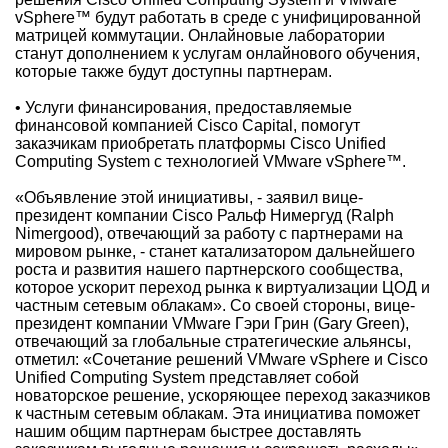
vSphere™ будут работать в среде с унифицированной
матрицей коммутации. Онлайновые лаборатории
станут дополнением к услугам онлайнового обучения,
которые также будут доступны партнерам.
• Услуги финансирования, предоставляемые
финансовой компанией Cisco Capital, помогут
заказчикам приобретать платформы Cisco Unified
Computing System с технологией VMware vSphere™.
«Объявление этой инициативы, - заявил вице-
президент компании Cisco Ральф Нимергуд (Ralph
Nimergood), отвечающий за работу с партнерами на
мировом рынке, - станет катализатором дальнейшего
роста и развития нашего партнерского сообщества,
которое ускорит переход рынка к виртуализации ЦОД и
частным сетевым облакам». Со своей стороны, вице-
президент компании VMware Гэри Грин (Gary Green),
отвечающий за глобальные стратегические альянсы,
отметил: «Сочетание решений VMware vSphere и Cisco
Unified Computing System представляет собой
новаторское решение, ускоряющее переход заказчиков
к частным сетевым облакам. Эта инициатива поможет
нашим общим партнерам быстрее доставлять