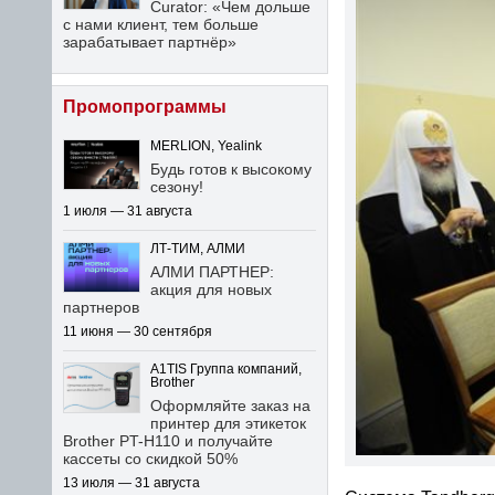
Curator: «Чем дольше
с нами клиент, тем больше
зарабатывает партнёр»
Промопрограммы
MERLION, Yealink
Будь готов к высокому
сезону!
1 июля — 31 августа
ЛТ-ТИМ, АЛМИ
АЛМИ ПАРТНЕР:
акция для новых
партнеров
11 июня — 30 сентября
A1TIS Группа компаний,
Brother
Оформляйте заказ на
принтер для этикеток
Brother PT-H110 и получайте
кассеты со скидкой 50%
13 июля — 31 августа