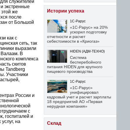
 для служителей
 и экстренные
Истории успеха
 этой же
хся после
1С-Рарус
езан от Большой
«1С-Рарус» на 20%
ускорил подготовку
отчетности и расчет
зи как с
себестоимости в «Криогаз»
инская сеть, так
клиники выразили
HIDEN (АДМ-ТЕХНО)
 Валаам. В
Система
нского комплекса
бесперебойного
часть скитов
питания HIDEN для крупного
мы Tandberg
пищевого производства
ны. Участники
настырей,
1С-Рарус
«1С-Рарус»
унифицировал
ентрах России и
кадровый учет и расчет зарплаты
ственной
18 предприятий АО «Первая
ехнологической
нерудная компания»
сотрудничаем с
к, госпиталей и
услуг, на
Склад