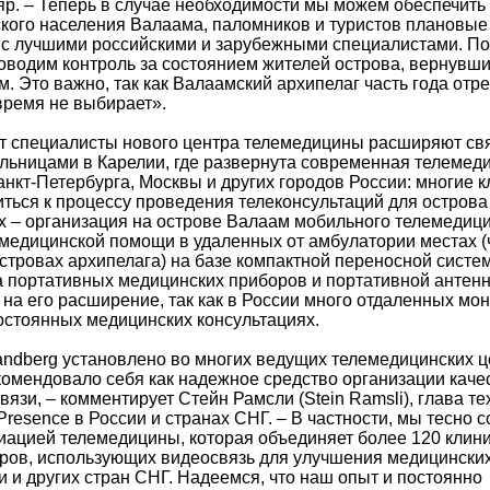
р. – Теперь в случае необходимости мы можем обеспечить
кого населения Валаама, паломников и туристов плановые
 с лучшими российскими и зарубежными специалистами. По
оводим контроль за состоянием жителей острова, вернувши
. Это важно, так как Валаамский архипелаг часть года отр
время не выбирает».
 специалисты нового центра телемедицины расширяют свя
ьницами в Карелии, где развернута современная телемедиц
анкт-Петербурга, Москвы и других городов России: многие 
ться к процессу проведения телеконсультаций для острова
 – организация на острове Валаам мобильного телемедици
 медицинской помощи в удаленных от амбулатории местах (
стровах архипелага) на базе компактной переносной систе
кта портативных медицинских приборов и портативной антен
 на его расширение, так как в России много отдаленных мо
стоянных медицинских консультациях.
ndberg установлено во многих ведущих телемедицинских ц
комендовало себя как надежное средство организации каче
язи, – комментирует Стейн Рамсли (Stein Ramsli), глава т
Presence в России и странах СНГ. – В частности, мы тесно 
иацией телемедицины, которая объединяет более 120 клини
ров, использующих видеосвязь для улучшения медицинских 
и и других стран СНГ. Надеемся, что наш опыт и постоянно