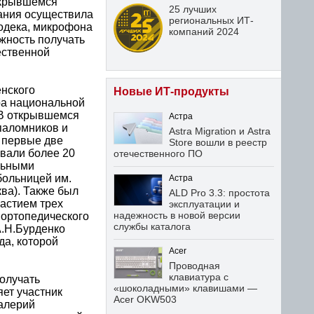
ткрывшемся
25 лучших
вания осуществила
региональных ИТ-
кодека, микрофона
компаний 2024
жность получать
ественной
нского
Новые ИТ-продукты
ра национальной
 В открывшемся
Астра
паломников и
Astra Migration и Astra
а первые две
Store вошли в реестр
вали более 20
отечественного ПО
льными
больницей им.
Астра
ва). Также был
ALD Pro 3.3: простота
астием трех
эксплуатации и
надежность в новой версии
 ортопедического
службы каталога
А.Н.Бурденко
а, которой
Acer
Проводная
клавиатура с
олучать
«шоколадными» клавишами —
яет участник
Acer OKW503
алерий