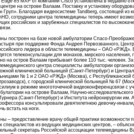
 Edge 85 MXP от компании Cisco установлена в недавно о
центре на острове Валаам. Поставку и установку оборудо
 Груп». Благодаря видеосистеме Tandberg, состоящей из 
onHD, сотрудники центра телемедицины теперь имеют возмо
ущих российских и зарубежных специалистов по высококач
вязи.
ны построен на базе новой амбулатории Спасо-Преображе
стыря при поддержке Фонда Андрея Первозванного, Цент
оссийского лидера в области телемедицины – ОАО «РЖД».
дятся телеконсультации для монахов, мирского населения, 
дно на остров Валаам прибывает более 110 тыс. человек. З
лемедицинского центра специалисты амбулатории организо
рожной клинической больницей (Санкт-Петербург) и Центра
ьницами № 1 и 2 ОАО «РЖД» (Москва), с Республиканской 
розаводск), с городской клинической больницей № 67 (Моск
силиум в режиме многоточечной видеоконференцсвязи с уч
мбулатории на острове Валаам, Научно-исследовательского
.Турнера (Санкт-Петербург) и Института нейрохирургии им. 
офессора консультировали девятилетнюю девочку-инвалид
ь встать на ноги.
ны – предоставление врачу общей практики возможности п
их специалистов из ведущих медицинских центров, – объясн
тельный секретарь Российской ассоциации телемедицины В