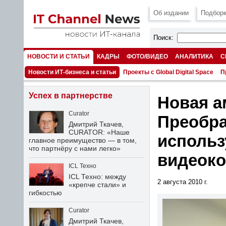
Об издании
Подборк
Поиск:
НОВОСТИ И СТАТЬИ
КАДРЫ
ФОТО/ВИДЕО
АНАЛИТИКА
С
НОМЕРА
Новости ИТ-бизнеса и статьи
Проекты с Global Digital Space
П
Успех в партнерстве
Новая а
Curator
Преобра
Дмитрий Ткачев,
CURATOR: «Наше
использ
главное преимущество — в том,
что партнёру с нами легко»
видеоко
ICL Техно
ICL Техно: между
2 августа 2010 г.
«крепче стали» и
гибкостью
Curator
Дмитрий Ткачев,