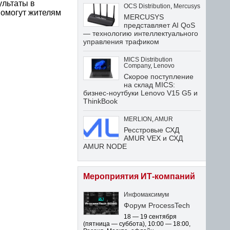
ультаты в
OCS Distribution
,
Mercusys
помогут жителям
MERCUSYS
представляет AI QoS
— технологию интеллектуального
управления трафиком
MICS Distribution
Company
,
Lenovo
Скорое поступление
на склад MICS:
бизнес-ноутбуки Lenovo V15 G5 и
ThinkBook
MERLION
,
AMUR
Ресстровые СХД
AMUR VEX и СХД
AMUR NODE
Мероприятия ИТ-компаний
Инфомаксимум
Форум ProcessTech
18 — 19 сентября
(пятница — суббота)
,
10:00 — 18:00
,