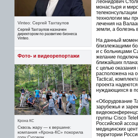
Леонидович Столя
монастыря и мирс
телеконсультации
технологии мы пр
Vinteo: Сергей Тахтаулов
лечения на Валаам
земли, а болезнь 
Сергей Тахтаулов назначен
директором по развитию бизнеса
Vinteo.
На данный момент
близлежащими бол
и с больницами С
Фото- и видеорепортажи
желание подключи
ближайших планах
с целью оказания
расположена на о
Tactical, компле
проекта надеются
нуждающихся в по
«Оборудование Ta
зарубежья и заре
видеоконференцсв
группы Cisco Tele
Крона КС
Российской ассоц
Сквозь жару — к вершине:
медицинских цент
компания «Крона‑КС» покорила
территории Росси
гору Сугомак