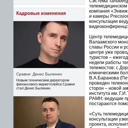
Система Tandberg
телемедицинском 
компания «Энвижн
Кадровые изменения
и камеры Precisi
консультации вед
видеоконференцс
Центр телемедици
Валаамского мона
славы России и р
центре уже прово
туристов – ежего
недели работы те
телемостов: с До
клиническими бол
Сравни: Денис Былинин
В.А.Баранова (Пет
Новым техническим директором
проведен телекон
финансового маркетплейса Сравни
сторон – новой а
стал Денис Былинин.
института им. Г.И
РАМН: ведущие пр
постараются помоч
«Суть телемедици
консультации узк
проекта, исполни