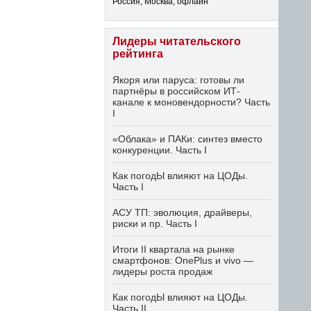
Россия, Москва, офлайн
Лидеры читательского
рейтинга
Якоря или паруса: готовы ли
партнёры в российском ИТ-
канале к моновендорности? Часть
I
«Облака» и ПАКи: синтез вместо
конкуренции. Часть I
Как погодЫ влияют на ЦОДы.
Часть I
АСУ ТП: эволюция, драйверы,
риски и пр. Часть I
Итоги II квартала на рынке
смартфонов: OnePlus и vivo —
лидеры роста продаж
Как погодЫ влияют на ЦОДы.
Часть II