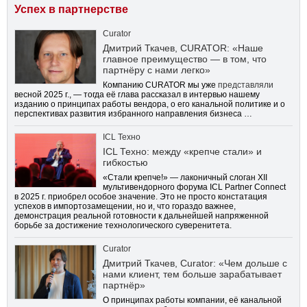
Успех в партнерстве
Curator
Дмитрий Ткачев, CURATOR: «Наше
главное преимущество — в том, что
партнёру с нами легко»
Компанию CURATOR мы уже
представляли
весной 2025 г., — тогда её глава рассказал в интервью нашему
изданию о принципах работы вендора, о его канальной политике и о
перспективах развития избранного направления бизнеса …
ICL Техно
ICL Техно: между «крепче стали» и
гибкостью
«Стали крепче!» — лаконичный слоган XII
мультивендорного форума ICL Partner Connect
в 2025 г. приобрел особое значение. Это не просто констатация
успехов в импортозамещении, но и, что гораздо важнее,
демонстрация реальной готовности к дальнейшей напряженной
борьбе за достижение технологического суверенитета.
Curator
Дмитрий Ткачев, Curator: «Чем дольше с
нами клиент, тем больше зарабатывает
партнёр»
О принципах работы компании, её канальной