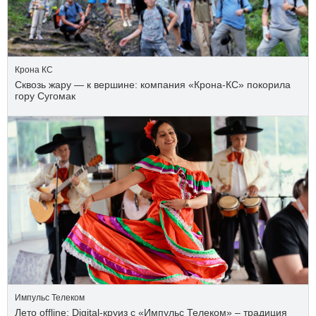
Крона КС
Сквозь жару — к вершине: компания «Крона‑КС» покорила
гору Сугомак
Импульс Телеком
Лето offline: Digital-круиз с «Импульс Телеком» – традиция