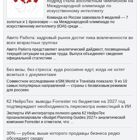
подряд стала абсолютным чемпионом на
Международной олимпиаде по
искусственному интеллекту
Команда из России завоевала 8 медалей — 7
золотых и 1 бронзовую — на Международной олимпиаде по
искусственному интеллекту (IOAI) среди …
Авито Работа: кадровый рынок достиг пика вовлеченности во
всех возрастных группах
Авито Работа представляет аналитический дайджест, посвященный
текущей ситуации на рынке труда. Выпуск объединяет сведения
официальной статистики …
Без визы, без стресса: куда россияне едут, когда не хотят
возиться с документами
Совместное исследование eSIM.World и Travelata показало: 9 из 10
самых популярных направлений — страны с безвизовым режимом
для россиян
К2 НейроТех: выводы Forrester по бюджетам на 2027 год
подтверждают необходимость пересмотра инвестиций в ИИ
Эксперты ИИ-интегратора полного цикла К2 НейроТех
проанализировали «Budget Planning Guides 2027» аналитической
компании Forrester и отметили, что …
30% — рубеж, выше которого продавцы бизнеса редко
обсуждают скидку