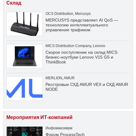
Склад
OCS Distribution
,
Mercusys
MERCUSYS представляет AI QoS —
технологию интеллектуального
управления трафиком
MICS Distribution Company
,
Lenovo
Скорое поступление на склад MICS:
бизнес-ноутбуки Lenovo V15 G5 и
ThinkBook
MERLION
,
AMUR
Ресстровые СХД AMUR VEX и СХД AMUR
NODE
Мероприятия ИТ-компаний
Инфомаксимум
Форум ProcessTech