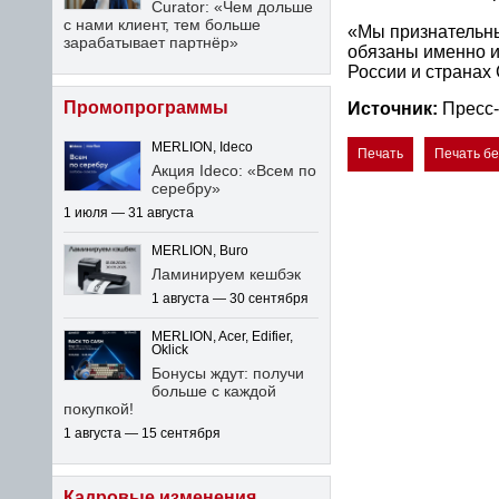
Curator: «Чем дольше
с нами клиент, тем больше
«Мы признательны
зарабатывает партнёр»
обязаны именно и
России и странах
Промопрограммы
Источник:
Пресс-
MERLION, Ideco
Печать
Печать б
Акция Ideco: «Всем по
серебру»
1 июля — 31 августа
MERLION, Buro
Ламинируем кешбэк
1 августа — 30 сентября
MERLION, Acer, Edifier,
Oklick
Бонусы ждут: получи
больше с каждой
покупкой!
1 августа — 15 сентября
Кадровые изменения