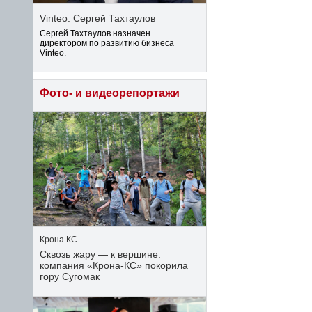
Vinteo: Сергей Тахтаулов
Сергей Тахтаулов назначен
директором по развитию бизнеса
Vinteo.
Фото- и видеорепортажи
Крона КС
Сквозь жару — к вершине:
компания «Крона‑КС» покорила
гору Сугомак