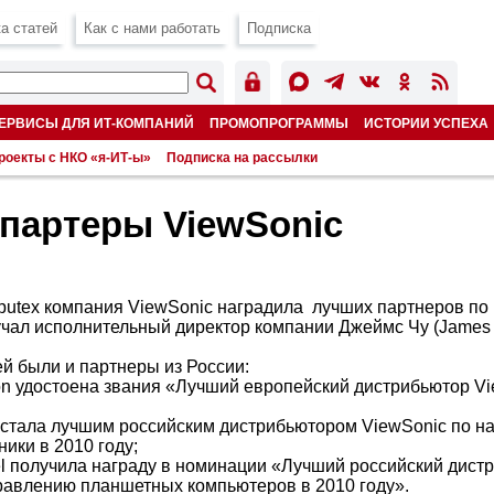
а статей
Как с нами работать
Подписка
ЕРВИСЫ ДЛЯ ИТ-КОМПАНИЙ
ПРОМОПРОГРАММЫ
ИСТОРИИ УСПЕХА
роекты с НКО «я-ИТ-ы»
Подписка на рассылки
партеры ViewSonic
utex компания ViewSonic наградила лучших партнеров по 
учал исполнительный директор компании Джеймс Чу (James 
й были и партнеры из России:
on удостоена звания «Лучший европейский дистрибьютор Vi
 стала лучшим российским дистрибьютором ViewSonic по 
ики в 2010 году;
l получила награду в номинации «Лучший российский дист
равлению планшетных компьютеров в 2010 году».