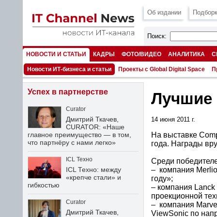
Об издании
Подборк
Поиск:
НОВОСТИ И СТАТЬИ
КАДРЫ
ФОТО/ВИДЕО
АНАЛИТИКА
С
НОМЕРА
Новости ИТ-бизнеса и статьи
Проекты с Global Digital Space
П
Успех в партнерстве
Лучшие 
Curator
Дмитрий Ткачев,
14 июня 2011 г.
CURATOR: «Наше
На выставке Comp
главное преимущество — в том,
что партнёру с нами легко»
года. Награды вр
ICL Техно
Среди победителе
– компания Merli
ICL Техно: между
«крепче стали» и
году»;
гибкостью
– компания Lanck
проекционной техн
Curator
– компания Marve
Дмитрий Ткачев,
ViewSonic по нап