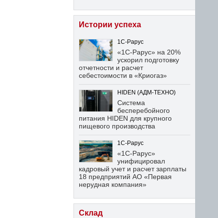
Истории успеха
1С-Рарус
«1С-Рарус» на 20%
ускорил подготовку
отчетности и расчет
себестоимости в «Криогаз»
HIDEN (АДМ-ТЕХНО)
Система
бесперебойного
питания HIDEN для крупного
пищевого производства
1С-Рарус
«1С-Рарус»
унифицировал
кадровый учет и расчет зарплаты
18 предприятий АО «Первая
нерудная компания»
Склад