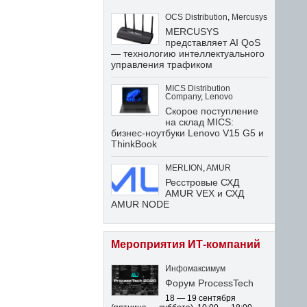
OCS Distribution
,
Mercusys
MERCUSYS
представляет AI QoS
— технологию интеллектуального
управления трафиком
MICS Distribution
Company
,
Lenovo
Скорое поступление
на склад MICS:
бизнес-ноутбуки Lenovo V15 G5 и
ThinkBook
MERLION
,
AMUR
Ресстровые СХД
AMUR VEX и СХД
AMUR NODE
Мероприятия ИТ-компаний
Инфомаксимум
Форум ProcessTech
18 — 19 сентября