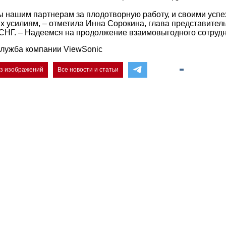
 нашим партнерам за плодотворную работу, и своими успе
х усилиям, – отметила Инна Сорокина, глава представитель
 СНГ. – Надеемся на продолжение взаимовыгодного сотрудн
лужба компании ViewSonic
ез изображений
Все новости и статьи