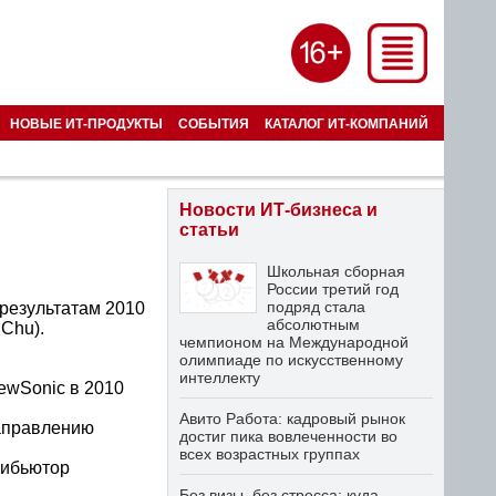
НОВЫЕ ИТ-ПРОДУКТЫ
СОБЫТИЯ
КАТАЛОГ ИТ-КОМПАНИЙ
Новости ИТ-бизнеса и
статьи
Школьная сборная
России третий год
подряд стала
результатам 2010
абсолютным
Chu).
чемпионом на Международной
олимпиаде по искусственному
интеллекту
ewSonic в 2010
Авито Работа: кадровый рынок
направлению
достиг пика вовлеченности во
всех возрастных группах
рибьютор
Без визы, без стресса: куда