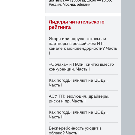
(пятница — суббота)
,
10:00 — 18:00
,
Россия, Москва, офлайн
Лидеры читательского
рейтинга
Якоря или паруса: готовы ли
партнёры в российском ИТ-
канале к моновендорности? Часть
I
«Облака» и ПАКи: синтез вместо
конкуренции. Часть I
Как погодЫ влияют на ЦОДы.
Часть I
АСУ ТП: эволюция, драйверы,
риски и пр. Часть I
Как погодЫ влияют на ЦОДы.
Часть II
Бесперебойность уходит в
облако? Часть I