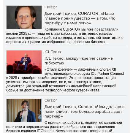
Curator
Дмитрий Ткачев, CURATOR: «Наше
главное преимущество — в том, что
партнёру с нами легко»
Компанию CURATOR мы уже
представляли
весной 2025 г., — тогда её глава рассказал в интервью нашему
изданию о принципах работы вендора, о его канальной политике и о
перспективах развития избранного направления бизнеса …
ICL Техно
ICL Техно: между «крепче стали» и
гибкостью
«Стали крепче!» — лаконичный слоган XII
мультивендорного форума ICL Partner Connect
в 2025 г. приобрел особое значение. Это не просто констатация
успехов в импортозамещении, но и, что гораздо важнее,
демонстрация реальной готовности к дальнейшей напряженной
борьбе за достижение технологического суверенитета.
Curator
Дмитрий Ткачев, Curator: «Чем дольше с
нами клиент, тем больше зарабатывает
партнёр»
О принципах работы компании, её канальной
политике и перспективах развития избранного ею направления
бизнеса изданию IT Channel News рассказывает генеральный