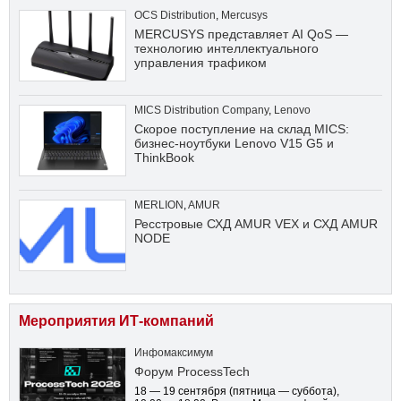
OCS Distribution
,
Mercusys
MERCUSYS представляет AI QoS —
технологию интеллектуального
управления трафиком
MICS Distribution Company
,
Lenovo
Скорое поступление на склад MICS:
бизнес-ноутбуки Lenovo V15 G5 и
ThinkBook
MERLION
,
AMUR
Ресстровые СХД AMUR VEX и СХД AMUR
NODE
Мероприятия ИТ-компаний
Инфомаксимум
Форум ProcessTech
18 — 19 сентября
(пятница — суббота)
,