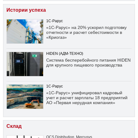
Истории успеха
1С-Рарус
«1С-Рарус» на 20% ускорил подготовку
отчетности и расчет себестоимости в
«Криогаз»
HIDEN (АДМ-ТЕХНО)
Система бесперебойного питания HIDEN
для крупного пищевого производства
1С-Рарус
«1С-Рарус» унифицировал кадровый
учет и расчет зарплаты 18 предприятий
АО «Первая нерудная компания»
Склад
OCS Distribution
,
Mercusys