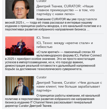
Curator
Дмитрий Ткачев, CURATOR: «Наше
главное преимущество — в том, что
партнёру с нами легко»
Компанию CURATOR мы уже
представляли
весной 2025 г., — тогда её глава рассказал в интервью нашему
изданию о принципах работы вендора, о его канальной политике и о
перспективах развития избранного направления бизнеса …
ICL Техно
ICL Техно: между «крепче стали» и
гибкостью
«Стали крепче!» — лаконичный слоган XII
мультивендорного форума ICL Partner Connect
в 2025 г. приобрел особое значение. Это не просто констатация
успехов в импортозамещении, но и, что гораздо важнее,
демонстрация реальной готовности к дальнейшей напряженной
борьбе за достижение технологического суверенитета.
Curator
Дмитрий Ткачев, Curator: «Чем дольше с
нами клиент, тем больше зарабатывает
партнёр»
О принципах работы компании, её канальной
политике и перспективах развития избранного ею направления
бизнеса изданию IT Channel News рассказывает генеральный
директор Curator Дмитрий Ткачев.