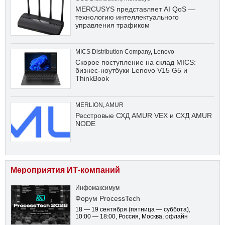
MERCUSYS представляет AI QoS —
технологию интеллектуального
управления трафиком
MICS Distribution Company
,
Lenovo
Скорое поступление на склад MICS:
бизнес-ноутбуки Lenovo V15 G5 и
ThinkBook
MERLION
,
AMUR
Ресстровые СХД AMUR VEX и СХД AMUR
NODE
Мероприятия ИТ-компаний
Инфомаксимум
Форум ProcessTech
18 — 19 сентября
(пятница — суббота)
,
10:00 — 18:00
, Россия, Москва, офлайн