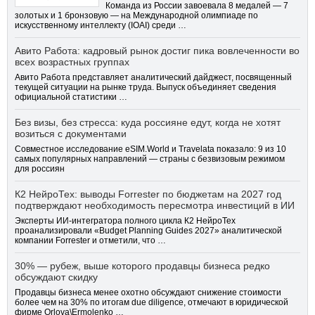
Команда из России завоевала 8 медалей — 7
золотых и 1 бронзовую — на Международной олимпиаде по
искусственному интеллекту (IOAI) среди …
Авито Работа: кадровый рынок достиг пика вовлеченности во
всех возрастных группах
Авито Работа представляет аналитический дайджест, посвященный
текущей ситуации на рынке труда. Выпуск объединяет сведения
официальной статистики …
Без визы, без стресса: куда россияне едут, когда не хотят
возиться с документами
Совместное исследование eSIM.World и Travelata показало: 9 из 10
самых популярных направлений — страны с безвизовым режимом
для россиян
К2 НейроТех: выводы Forrester по бюджетам на 2027 год
подтверждают необходимость пересмотра инвестиций в ИИ
Эксперты ИИ-интегратора полного цикла К2 НейроТех
проанализировали «Budget Planning Guides 2027» аналитической
компании Forrester и отметили, что …
30% — рубеж, выше которого продавцы бизнеса редко
обсуждают скидку
Продавцы бизнеса менее охотно обсуждают снижение стоимости
более чем на 30% по итогам due diligence, отмечают в юридической
фирме Orlova\Ermolenko …