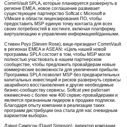
CommVault SPLA, которые планируется развернуть в
регионе EMEA, новое соглашение развивает
существующее партнерство Softcat с Microsoft и
VMware в области лицензирования ПО, чтобы
предоставить MSP единую точку контакта для всех
своих потребностей в хостинге, включая платформу,
виртуализацию и управление информацией/данными.
Стивен Роуз (Steven Rose), вице-президент CommVault
в регионах EMEA и ASEAN: «Цель нашей новой
программы SPLA состоит в том, чтобы MSP могли
полностью участвовать в нашем партнерском
сообществе, чтобы предложить провайдерам новые
коммерческие возможности для увеличения прибыли.
Программа SPLA позволит MSP без предварительных
капитальных инвестиций и рисков развернуть сервисы
аварийного восстановления и другие необходимые
бизнес-сообществу сервисы. Softcat уже работает
ежемесячно с более чем 400 сервис-провайдерами и
является признанным лидером в продаже подписки.
Благодаря опыту компании в реализации таких
программ дистрибуции она стала для нас очевидным
вариантом выбора».
Дэвид Симпсон (David Simpson), директор компании