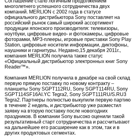
Соглашение стало логичным продолжением
многолетнего успешного сотрудничества двух
компаний. MERLION с 2002 года в статусе
официального дистрибьютора Sony поставляет на
российский рынок самый широкий ассортимент
продукции японского производителя: телевизоры,
ноутбуки, цифровые видео- и фотокамеры, цифровые
фоторамки, МР3-плееры, игровые приставки Sony Play
Station, цифровые носители информации, диктофоны,
наушники и гарнитуры. Недавно,15 декабря 2011г.,
компания MERLION получила также статус
«Официальный дистрибьютор электронных книг Sony
Reader™».
Компания MERLION получила в декабре на свой склад
первую прямую поставку по новому контракту –
планшеты Sony SGPT112RU, Sony SGPT114RU, Sony
SGPT114SF16AI.YC Tegra2, Sony SGPT111RU/S.RU3
Tegra2. Партнеры полностью выкупили первую партию
в течение 2 недель, и дистрибьютор уже разместил
заявку на вторую поставку после новогодних
праздников. В компании Sony высоко оценили такой
результативный старт сотрудничества и рассчитывают
на дальнейшее его расширение как в этом, так и в
других продуктовых сегментах.