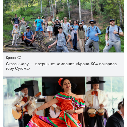
Крона КС
Сквозь жару — к вершине: компания «Крона‑КС» покорила
гору Сугомак