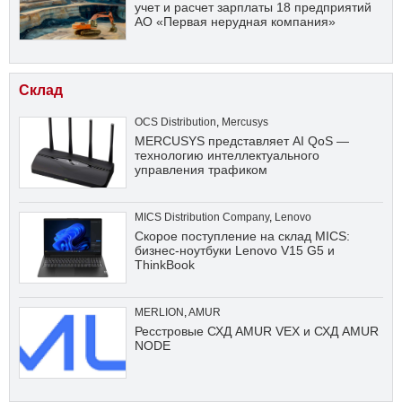
учет и расчет зарплаты 18 предприятий
АО «Первая нерудная компания»
Склад
OCS Distribution
,
Mercusys
MERCUSYS представляет AI QoS —
технологию интеллектуального
управления трафиком
MICS Distribution Company
,
Lenovo
Скорое поступление на склад MICS:
бизнес-ноутбуки Lenovo V15 G5 и
ThinkBook
MERLION
,
AMUR
Ресстровые СХД AMUR VEX и СХД AMUR
NODE