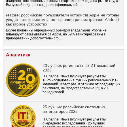
дайджест, посвященный итогам II квартала 2026 года на рынке труда.
Выпуск объединяет сведения официальной …
restore: российские пользователи устройств Apple не готовы
уходить из экосистемы, но все чаще рассматривают Android
как второе устройство
Более половины опрошенных брендом владельцев iPhone не
планируют отказываться от Apple, но 59% заинтересованы в
приобретении дополнительного …
Аналитика
20 лучших региональных ИТ-компаний
2025
IT Channel News публикует результаты
18-го
исследования лучших региональных ИТ-
компаний. В этот раз, в отличие от предыдущих
рейтингов, мы представляем не 25, а 20
победителей.
25 лучших российских системных
интеграторов 2025
IT Channel News публикует результаты
очередного исследования «25 лучших