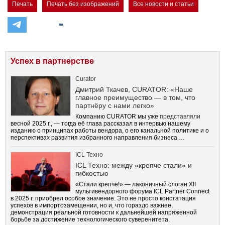
Печать
Печать без изображений
Все новости и статьи
Успех в партнерстве
Curator
Дмитрий Ткачев, CURATOR: «Наше
главное преимущество — в том, что
партнёру с нами легко»
Компанию CURATOR мы уже
представляли
весной 2025 г., — тогда её глава рассказал в интервью нашему
изданию о принципах работы вендора, о его канальной политике и о
перспективах развития избранного направления бизнеса …
ICL Техно
ICL Техно: между «крепче стали» и
гибкостью
«Стали крепче!» — лаконичный слоган XII
мультивендорного форума ICL Partner Connect
в 2025 г. приобрел особое значение. Это не просто констатация
успехов в импортозамещении, но и, что гораздо важнее,
демонстрация реальной готовности к дальнейшей напряженной
борьбе за достижение технологического суверенитета.