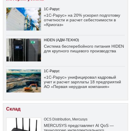
1С-Рарус
«1С-Рарус» на 20% ускорил подготовку
отчетности и расчет себестоимости в
«Криогаз»
HIDEN (АДМ-ТЕХНО)
Система бесперебойного питания HIDEN
для крупного пищевого производства
1С-Рарус
«1С-Рарус» унифицировал кадровый
учет и расчет зарплаты 18 предприятий
АО «Первая нерудная компания»
Склад
OCS Distribution
,
Mercusys
MERCUSYS представляет AI QoS —
технологию интеллектуального