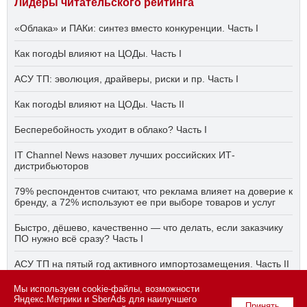
Лидеры читательского рейтинга
«Облака» и ПАКи: синтез вместо конкуренции. Часть I
Как погодЫ влияют на ЦОДы. Часть I
АСУ ТП: эволюция, драйверы, риски и пр. Часть I
Как погодЫ влияют на ЦОДы. Часть II
Бесперебойность уходит в облако? Часть I
IT Channel News назовет лучших российских ИТ-
дистрибьюторов
79% респондентов считают, что реклама влияет на доверие к
бренду, а 72% используют ее при выборе товаров и услуг
Быстро, дёшево, качественно — что делать, если заказчику
ПО нужно всё сразу? Часть I
АСУ ТП на пятый год активного импортозамещения. Часть II
Мы используем cookie-файлы, возможности
Бесперебойность уходит в облако? Часть II
Яндекс.Метрики и SberAds для наилучшего
Принять