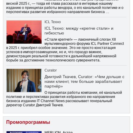
весной 2025 г., — тогда её глава рассказал в интервью нашему
изданию о принципах работы вендора, о его канальной политике и о
перспективах развития избранного направления бизнеса …
ICL Техно
ICL Техно: между «крепче стали» и
гибкостью
«Стали крепче!» — лаконичный слоган XII
мультивендорного форума ICL Partner Connect
в 2025 г. приобрел особое значение. Это не просто констатация
успехов в импортозамещении, но и, что гораздо важнее,
демонстрация реальной готовности к дальнейшей напряженной
борьбе за достижение технологического суверенитета.
Curator
Дмитрий Ткачев, Curator: «Чем дольше с
нами клиент, тем больше зарабатывает
партнёр»
О принципах работы компании, её канальной
политике и перспективах развития избранного ею направления
бизнеса изданию IT Channel News рассказывает генеральный
директор Curator Дмитрий Ткачев.
Промопрограммы
MERLION, Астра