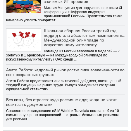
значимых ИТ-проектов
Михаил Мишустин дал поручения по итогам XI
конференции «Цифровая индустрия
промышленной России». Правительство также
намерено усилить приоритет …
Школьная сборная России третий год
подряд стала абсолютным чемпионом на
Международной олимпиаде по
искусственному интеллекту
Команда из России завоевала 8 медалей — 7
золотых и 1 бронзовую — на Международной олимпиаде по
искусственному интеллекту (IOAI) среди …
Авито Работа: кадровый рынок достиг пика вовлеченности во
всех возрастных группах
Авито Работа представляет аналитический дайджест, посвященный
текущей ситуации на рынке труда. Выпуск объединяет сведения
официальной статистики …
Без визы, без стресса: куда россияне едут, когда не хотят
возиться с документами
Совместное исследование eSIM.World и Travelata показало: 9 из 10
самых популярных направлений — страны с безвизовым режимом
для россиян