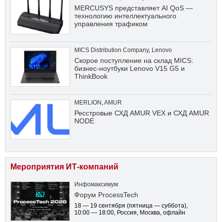
MERCUSYS представляет AI QoS —
технологию интеллектуального
управления трафиком
MICS Distribution Company
,
Lenovo
Скорое поступление на склад MICS:
бизнес-ноутбуки Lenovo V15 G5 и
ThinkBook
MERLION
,
AMUR
Ресстровые СХД AMUR VEX и СХД AMUR
NODE
Мероприятия ИТ-компаний
Инфомаксимум
Форум ProcessTech
18 — 19 сентября
(пятница — суббота)
,
10:00 — 18:00
, Россия, Москва, офлайн