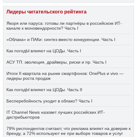
Лидеры читательского рейтинга
Якоря или паруса: готовы ли партнёры в российском ИТ-
канале к моновендорности? Часть I
«Облака» и ПАКи: синтез вместо конкуренции. Часть I
Как погодЫ влияют на ЦОДы. Часть I
АСУ ТП: эволюция, драйверы, риски и пр. Часть I
Итоги II квартала на рынке смартфонов: OnePlus и vivo —
лидеры роста продаж
Как погодЫ влияют на ЦОДы. Часть II
Бесперебойность уходит в облако? Часть I
IT Channel News назовет лучших российских ИТ-
дистрибьюторов
79% респондентов считают, что реклама влияет на доверие к
бренду, а 72% используют ее при выборе товаров и услуг