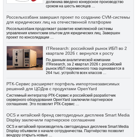
должника введено конкурсное производство
сроком на шесть месяцев …
Россельхозбанк завершил проект по созданию CVM-системы
для юридических лиц на отечественной платформе
Россельхозбанк продолжает развитие комплексной системы
управления клиентским опытом для юридических лиц. Завершен
проект по консолидации …
ITResearch: российский рынок ИБП во 2
квартале 2026 г. вернулся к росту
По данным аналитической компании
ITResearch, за 2 квартал 2026 г. российский
рынок ИБП переменного тока оценивается в
264 тыс. устройств всех классов …
РТК-Сервис расширяет портфель импортонезависимых
решений для ЦОДов с продуктами OpenYard
Системный интегратор РТК-Сервис и российский разработчик
серверного оборудования OpenYard заключили партнерское
соглашение. Это позволит РТК-Сервис …
OCS и китайский бренд светодиодных дисплеев Smart Media
Display заключили партнерское соглашение
OCS и китайский производитель светодиодных дисплеев Smart Media
Display объявили о начале сотрудничества. Партнёрство позволит
вендору открыть новые …