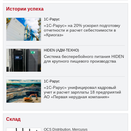
Истории успеха
1С-Рарус
«1С-Рарус» на 20% ускорил подготовку
отчетности и расчет себестоимости в
«Криогаз»
HIDEN (АДМ-ТЕХНО)
Система бесперебойного питания HIDEN
для крупного пищевого производства
1С-Рарус
«1С-Рарус» унифицировал кадровый
учет и расчет зарплаты 18 предприятий
АО «Первая нерудная компания»
Склад
OCS Distribution
,
Mercusys