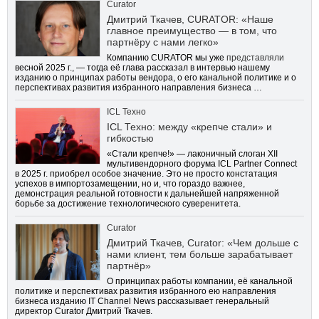
Curator
Дмитрий Ткачев, CURATOR: «Наше
главное преимущество — в том, что
партнёру с нами легко»
Компанию CURATOR мы уже
представляли
весной 2025 г., — тогда её глава рассказал в интервью нашему
изданию о принципах работы вендора, о его канальной политике и о
перспективах развития избранного направления бизнеса …
ICL Техно
ICL Техно: между «крепче стали» и
гибкостью
«Стали крепче!» — лаконичный слоган XII
мультивендорного форума ICL Partner Connect
в 2025 г. приобрел особое значение. Это не просто констатация
успехов в импортозамещении, но и, что гораздо важнее,
демонстрация реальной готовности к дальнейшей напряженной
борьбе за достижение технологического суверенитета.
Curator
Дмитрий Ткачев, Curator: «Чем дольше с
нами клиент, тем больше зарабатывает
партнёр»
О принципах работы компании, её канальной
политике и перспективах развития избранного ею направления
бизнеса изданию IT Channel News рассказывает генеральный
директор Curator Дмитрий Ткачев.