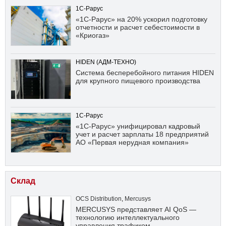
1С-Рарус
«1С-Рарус» на 20% ускорил подготовку
отчетности и расчет себестоимости в
«Криогаз»
HIDEN (АДМ-ТЕХНО)
Система бесперебойного питания HIDEN
для крупного пищевого производства
1С-Рарус
«1С-Рарус» унифицировал кадровый
учет и расчет зарплаты 18 предприятий
АО «Первая нерудная компания»
Склад
OCS Distribution
,
Mercusys
MERCUSYS представляет AI QoS —
технологию интеллектуального
управления трафиком