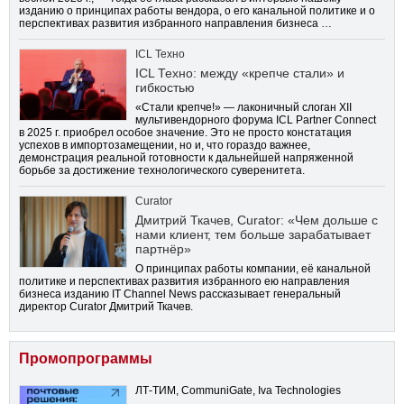
изданию о принципах работы вендора, о его канальной политике и о
перспективах развития избранного направления бизнеса …
ICL Техно
ICL Техно: между «крепче стали» и
гибкостью
«Стали крепче!» — лаконичный слоган XII
мультивендорного форума ICL Partner Connect
в 2025 г. приобрел особое значение. Это не просто констатация
успехов в импортозамещении, но и, что гораздо важнее,
демонстрация реальной готовности к дальнейшей напряженной
борьбе за достижение технологического суверенитета.
Curator
Дмитрий Ткачев, Curator: «Чем дольше с
нами клиент, тем больше зарабатывает
партнёр»
О принципах работы компании, её канальной
политике и перспективах развития избранного ею направления
бизнеса изданию IT Channel News рассказывает генеральный
директор Curator Дмитрий Ткачев.
Промопрограммы
ЛТ-ТИМ, CommuniGate, Iva Technologies