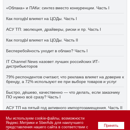
«Облака» и ПАКи: синтез вместо конкуренции. Часть I
Как погодЫ влияют на ЦОДы. Часть I
АСУ ТП: эволюция, драйверы, риски и пр. Часть I
Как погодЫ влияют на ЦОДы. Часть II
Бесперебойность уходит в облако? Часть I
IT Channel News назовет лучших российских ИТ-
дистрибьюторов
79% респондентов считают, что реклама влияет на доверие к
бренду, а 72% используют ее при выборе товаров и услуг
Быстро, дёшево, качественно — что делать, если заказчику
ПО нужно всё сразу? Часть I
АСУ ТП на пятый год активного импортозамещения. Часть II
Мы используем cookie-файлы, возможности
Бесперебойность уходит в облако? Часть II
Яндекс.Метрики и SberAds для наилучшего
Принять
представления нашего сайта в соответствии с