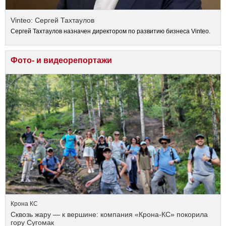
Vinteo: Сергей Тахтаулов
Сергей Тахтаулов назначен директором по развитию бизнеса Vinteo.
Фото- и видеорепортажи
Крона КС
Сквозь жару — к вершине: компания «Крона‑КС» покорила
гору Сугомак