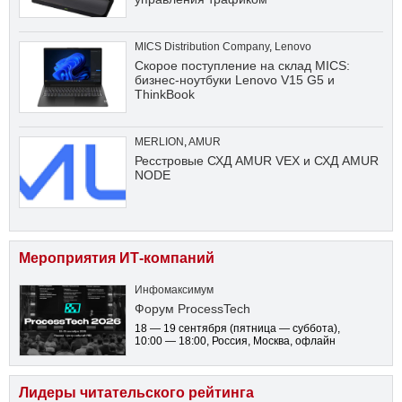
MICS Distribution Company
,
Lenovo
Скорое поступление на склад MICS:
бизнес-ноутбуки Lenovo V15 G5 и
ThinkBook
MERLION
,
AMUR
Ресстровые СХД AMUR VEX и СХД AMUR
NODE
Мероприятия ИТ-компаний
Инфомаксимум
Форум ProcessTech
18 — 19 сентября
(пятница — суббота)
,
10:00 — 18:00
, Россия, Москва, офлайн
Лидеры читательского рейтинга