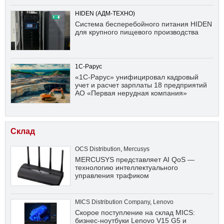
HIDEN (АДМ-ТЕХНО)
Система бесперебойного питания HIDEN
для крупного пищевого производства
1С-Рарус
«1С-Рарус» унифицировал кадровый
учет и расчет зарплаты 18 предприятий
АО «Первая нерудная компания»
Склад
OCS Distribution
,
Mercusys
MERCUSYS представляет AI QoS —
технологию интеллектуального
управления трафиком
MICS Distribution Company
,
Lenovo
Скорое поступление на склад MICS:
бизнес-ноутбуки Lenovo V15 G5 и