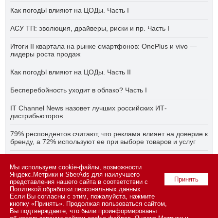
Как погодЫ влияют на ЦОДы. Часть I
АСУ ТП: эволюция, драйверы, риски и пр. Часть I
Итоги II квартала на рынке смартфонов: OnePlus и vivo —
лидеры роста продаж
Как погодЫ влияют на ЦОДы. Часть II
Бесперебойность уходит в облако? Часть I
IT Channel News назовет лучших российских ИТ-
дистрибьюторов
79% респондентов считают, что реклама влияет на доверие к
бренду, а 72% используют ее при выборе товаров и услуг
Быстро, дёшево, качественно — что делать, если заказчику
Мы используем cookie-файлы, возможности
ПО нужно всё сразу? Часть I
Яндекс.Метрики и SberAds для наилучшего
Принять
представления нашего сайта в соответствии с
Политикой обработки персональных данных
.
Если Вы согласны с этим, пожалуйста, нажмите
© 2026 ООО «СК ПРЕСС».
Политика конфиденциальности
кнопку «Принять». Продолжая пользоваться сайтом,
персональных данных
,
информация об авторских правах и порядке
Вы подтверждаете, что были проинформированы
использования материалов сайта