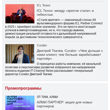
ICL Техно
ICL Техно: между «крепче стали» и
гибкостью
«Стали крепче!» — лаконичный слоган XII
мультивендорного форума ICL Partner Connect
в 2025 г. приобрел особое значение. Это не просто констатация
успехов в импортозамещении, но и, что гораздо важнее,
демонстрация реальной готовности к дальнейшей напряженной
борьбе за достижение технологического суверенитета.
Curator
Дмитрий Ткачев, Curator: «Чем дольше с
нами клиент, тем больше зарабатывает
партнёр»
О принципах работы компании, её канальной
политике и перспективах развития избранного ею направления
бизнеса изданию IT Channel News рассказывает генеральный
директор Curator Дмитрий Ткачев.
Промопрограммы
ЛТ-ТИМ, АЛМИ
АЛМИ ПАРТНЕР: акция для новых
партнеров