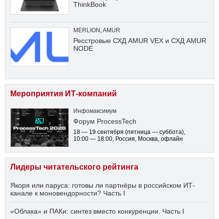
ThinkBook
MERLION
,
AMUR
Ресстровые СХД AMUR VEX и СХД AMUR
NODE
Мероприятия ИТ-компаний
Инфомаксимум
Форум ProcessTech
18 — 19 сентября
(пятница — суббота)
,
10:00 — 18:00
, Россия, Москва, офлайн
Лидеры читательского рейтинга
Якоря или паруса: готовы ли партнёры в российском ИТ-
канале к моновендорности? Часть I
«Облака» и ПАКи: синтез вместо конкуренции. Часть I