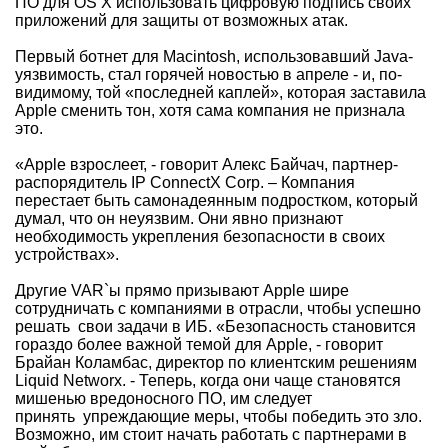
ПО для OS X использовать цифровую подпись своих
приложений для защиты от возможных атак.
Первый ботнет для Macintosh, использовавший Java-
уязвимость, стал горячей новостью в апреле - и, по-
видимому, той «последней каплей», которая заставила
Apple сменить тон, хотя сама компания не признала
это.
«Apple взрослеет, - говорит Алекс Байчач, партнер-
распорядитель IP ConnectX Corp. – Компания
перестает быть самонадеянным подростком, который
думал, что он неуязвим. Они явно признают
необходимость укрепления безопасности в своих
устройствах».
Другие VAR`ы прямо призывают Apple шире
сотрудничать с компаниями в отрасли, чтобы успешно
решать свои задачи в ИБ. «Безопасность становится
гораздо более важной темой для Apple, - говорит
Брайан Коламбас, директор по клиентским решениям
Liquid Networx. - Теперь, когда они чаще становятся
мишенью вредоносного ПО, им следует
принять упреждающие меры, чтобы победить это зло.
Возможно, им стоит начать работать с партнерами в