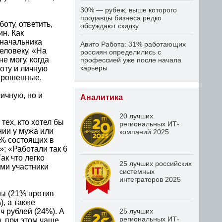
30% — рубеж, выше которого
продавцы бизнеса редко
ту, ответить,
обсуждают скидку
н. Как
 начальника
Авито Работа: 31% работающих
еловеку. «На
россиян определились с
е могу, когда
профессией уже после начала
карьеры
боту и личную
опрошенные.
личную, но и
Аналитика
20 лучших
тех, кто хотел бы
региональных ИТ-
нии у мужа или
компаний 2025
3% состоящих в
»; «Работали так 6
ак что легко
25 лучших российских
ями участники
системных
интеграторов 2025
ны (21% против
), а также
ч рублей (24%). А
25 лучших
региональных ИТ-
, при этом чаще