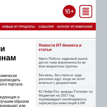
НОВЫЕ ИТ-ПРОДУКТЫ
СОБЫТИЯ
КАТАЛОГ ИТ-КОМПАНИЙ
Новости ИТ-бизнеса и
ни
статьи
инам
Авито Работа: кадровый рынок
достиг пика вовлеченности во
всех возрастных группах
Без визы, без стресса: куда
номически
россияне едут, когда не хотят
 руководить
возиться с документами
вого портала
К2 НейроТех: выводы Forrester по
бюджетам на 2027 год
нкуренция и
подтверждают необходимость
 лучшим образом
пересмотра инвестиций в ИИ
руководит или,