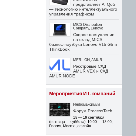
представляет AI QoS
— технологию интеллектуального
управления трафиком
MICS Distribution
Company
,
Lenovo
Скорое поступление
на склад MICS:
бизнес-ноутбуки Lenovo V15 G5 и
ThinkBook
MERLION
,
AMUR
Ресстровые СХД
AMUR VEX и СХД
AMUR NODE
Мероприятия ИТ-компаний
Инфомаксимум
Форум ProcessTech
18 — 19 сентября
(пятница — суббота)
,
10:00 — 18:00
,
Россия, Москва, офлайн