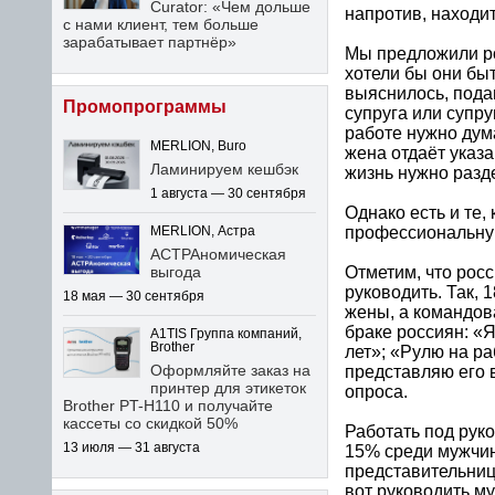
Curator: «Чем дольше
напротив, находи
с нами клиент, тем больше
зарабатывает партнёр»
Мы предложили ро
хотели бы они бы
выяснилось, пода
Промопрограммы
супруга или супру
работе нужно дума
MERLION, Buro
жена отдаёт указа
Ламинируем кешбэк
жизнь нужно разд
1 августа — 30 сентября
Однако есть и те,
профессиональную
MERLION, Астра
АСТРАномическая
Отметим, что росс
выгода
руководить. Так,
18 мая — 30 сентября
жены, а командов
браке россиян: «Я
A1TIS Группа компаний,
Brother
лет»; «Рулю на ра
Оформляйте заказ на
представляю его 
принтер для этикеток
опроса.
Brother PT-H110 и получайте
кассеты со скидкой 50%
Работать под рук
13 июля — 31 августа
15% среди мужчин)
представительниц
вот руководить м