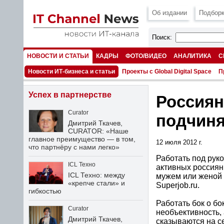
Об издании
Подборк
Поиск:
НОВОСТИ И СТАТЬИ
КАДРЫ
ФОТО/ВИДЕО
АНАЛИТИКА
С
НОМЕРА
Новости ИТ-бизнеса и статьи
Проекты с Global Digital Space
П
Успех в партнерстве
Россиян
Curator
подчиня
Дмитрий Ткачев,
CURATOR: «Наше
главное преимущество — в том,
12 июля 2012 г.
что партнёру с нами легко»
Работать под рук
ICL Техно
активных россиян
ICL Техно: между
мужем или женой 
«крепче стали» и
Superjob.ru.
гибкостью
Работать бок о б
Curator
необъективность,
Дмитрий Ткачев,
сказываются на с