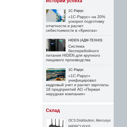
Истории успеха
1С-Рарус
«1С-Рарус» на 20%
ускорил подготовку
отчетности и расчет
себестоимости в «Криогаз»
HIDEN (АДМ-ТЕХНО)
Система
бесперебойного
питания HIDEN для крупного
пищевого производства
1С-Рарус
«1С-Рарус»
унифицировал
кадровый учет и расчет зарплаты
18 предприятий АО «Первая
нерудная компания»
Склад
OCS Distribution
,
Mercusys
MERCUSYS