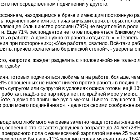
тся в непосредственном подчинении у другого.
ссиянам, находящимся в браке и имеющим постоянную рабо
ть подчинёнными или же начальниками своих вторых полови
вляющее большинство россиян (79%) не видит себя в роли
ги. Ещё 71% респондентов не готов подчиняться близкому ч
ть о работе. А дома нужно от работы отдыхать!»; «Терпеть н
ния при посторонних»; «Уже работал, хватило. Всё-таки ра
елять, причём желательно берлинской стеной», - уверены 
 кто, напротив, жаждет разделить с «половинкой» не только 
 судьбу.
иян, готовых подчиняться любимым на работе, больше, чем 
 18% опрошенных не имеют ничего против работы в подчине
ать супругом или супругой в условиях офиса готовы ещё 1
 работал, надёжнее партнёра нет, по крайней мере у меня...
боте, а дома по привычке рулю мужем. Ничего, слушается. Т
в роли моего подчинённого», - делятся своими соображени
оводством любимого человека заметно чаще готовы женщи
, особенно это касается девушек в возрасте до 24 лет (28%
 прекрасного пола с ежемесячной зарплатой менее 25 тыся
ужем хотели бы лишь 11% женщин (среди мужчин таких 16%)