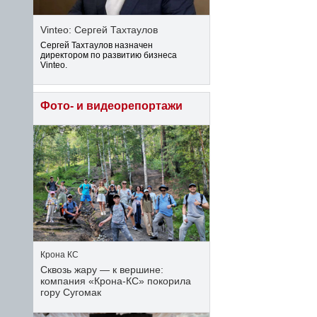
Vinteo: Сергей Тахтаулов
Сергей Тахтаулов назначен
директором по развитию бизнеса
Vinteo.
Фото- и видеорепортажи
Крона КС
Сквозь жару — к вершине:
компания «Крона‑КС» покорила
гору Сугомак