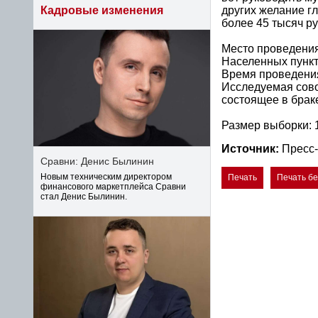
других желание г
Кадровые изменения
более 45 тысяч ру
Место проведения 
Населенных пункт
Время проведения
Исследуемая сово
состоящее в брак
Размер выборки: 
Источник:
Пресс-
Сравни: Денис Былинин
Новым техническим директором
Печать
Печать б
финансового маркетплейса Сравни
стал Денис Былинин.