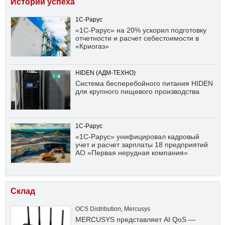
Истории успеха
1С-Рарус
«1С-Рарус» на 20% ускорил подготовку
отчетности и расчет себестоимости в
«Криогаз»
HIDEN (АДМ-ТЕХНО)
Система бесперебойного питания HIDEN
для крупного пищевого производства
1С-Рарус
«1С-Рарус» унифицировал кадровый
учет и расчет зарплаты 18 предприятий
АО «Первая нерудная компания»
Склад
OCS Distribution
,
Mercusys
MERCUSYS представляет AI QoS —