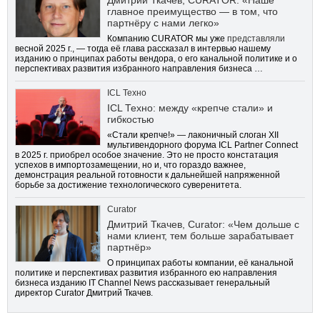
главное преимущество — в том, что
партнёру с нами легко»
Компанию CURATOR мы уже
представляли
весной 2025 г., — тогда её глава рассказал в интервью нашему
изданию о принципах работы вендора, о его канальной политике и о
перспективах развития избранного направления бизнеса …
ICL Техно
ICL Техно: между «крепче стали» и
гибкостью
«Стали крепче!» — лаконичный слоган XII
мультивендорного форума ICL Partner Connect
в 2025 г. приобрел особое значение. Это не просто констатация
успехов в импортозамещении, но и, что гораздо важнее,
демонстрация реальной готовности к дальнейшей напряженной
борьбе за достижение технологического суверенитета.
Curator
Дмитрий Ткачев, Curator: «Чем дольше с
нами клиент, тем больше зарабатывает
партнёр»
О принципах работы компании, её канальной
политике и перспективах развития избранного ею направления
бизнеса изданию IT Channel News рассказывает генеральный
директор Curator Дмитрий Ткачев.