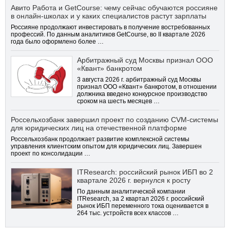
Авито Работа и GetCourse: чему сейчас обучаются россияне
в онлайн-школах и у каких специалистов растут зарплаты
Россияне продолжают инвестировать в получение востребованных
профессий. По данным аналитиков GetCourse, во II квартале 2026
года было оформлено более …
Арбитражный суд Москвы признал ООО
«Квант» банкротом
3 августа 2026 г. арбитражный суд Москвы
признал ООО «Квант» банкротом, в отношении
должника введено конкурсное производство
сроком на шесть месяцев …
Россельхозбанк завершил проект по созданию CVM-системы
для юридических лиц на отечественной платформе
Россельхозбанк продолжает развитие комплексной системы
управления клиентским опытом для юридических лиц. Завершен
проект по консолидации …
ITResearch: российский рынок ИБП во 2
квартале 2026 г. вернулся к росту
По данным аналитической компании
ITResearch, за 2 квартал 2026 г. российский
рынок ИБП переменного тока оценивается в
264 тыс. устройств всех классов …