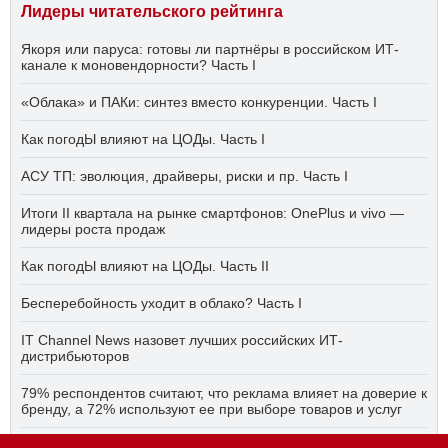
Лидеры читательского рейтинга
Якоря или паруса: готовы ли партнёры в российском ИТ-
канале к моновендорности? Часть I
«Облака» и ПАКи: синтез вместо конкуренции. Часть I
Как погодЫ влияют на ЦОДы. Часть I
АСУ ТП: эволюция, драйверы, риски и пр. Часть I
Итоги II квартала на рынке смартфонов: OnePlus и vivo —
лидеры роста продаж
Как погодЫ влияют на ЦОДы. Часть II
Бесперебойность уходит в облако? Часть I
IT Channel News назовет лучших российских ИТ-
дистрибьюторов
79% респондентов считают, что реклама влияет на доверие к
бренду, а 72% используют ее при выборе товаров и услуг
Быстро, дёшево, качественно — что делать, если заказчику