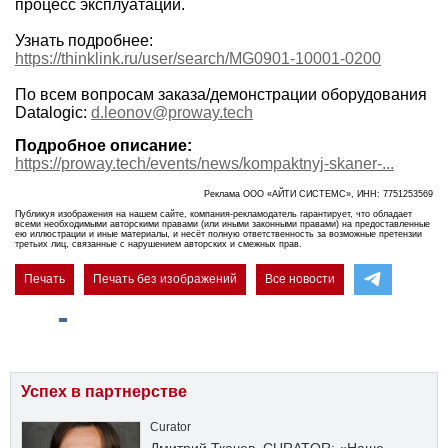
процесс эксплуатации.
Узнать подробнее:
https://thinklink.ru/user/search/MG0901-10001-0200
По всем вопросам заказа/демонстрации оборудования
Datalogic:
d.leonov@proway.tech
Подробное описание:
https://proway.tech/events/news/kompaktnyj-skaner-...
Реклама ООО «АЙТИ СИСТЕМС», ИНН: 7751253569
Публикуя изображения на нашем сайте, компания-рекламодатель гарантирует, что обладает
всеми необходимыми авторскими правами (или иными законными правами) на предоставленные
ею иллюстрации и иные материалы, и несёт полную ответственность за возможные претензии
третьих лиц, связанные с нарушением авторских и смежных прав.
Печать
Печать без изображений
Все новости
Успех в партнерстве
Curator
Дмитрий Ткачев, CURATOR: «Наше