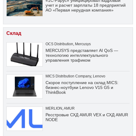
«1С-Рарус» унифицировал кадровый
учет и расчет зарплаты 18 предприятий
АО «Первая нерудная компания»
Склад
OCS Distribution
,
Mercusys
MERCUSYS представляет AI QoS —
технологию интеллектуального
управления трафиком
MICS Distribution Company
,
Lenovo
Скорое поступление на склад MICS:
бизнес-ноутбуки Lenovo V15 G5 и
ThinkBook
MERLION
,
AMUR
Ресстровые СХД AMUR VEX и СХД AMUR
NODE