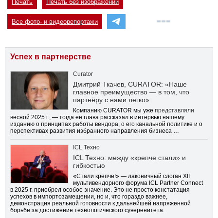
Печать
Печать без изображений
Все фото- и видеорепортажи
Успех в партнерстве
Curator
Дмитрий Ткачев, CURATOR: «Наше
главное преимущество — в том, что
партнёру с нами легко»
Компанию CURATOR мы уже
представляли
весной 2025 г., — тогда её глава рассказал в интервью нашему
изданию о принципах работы вендора, о его канальной политике и о
перспективах развития избранного направления бизнеса …
ICL Техно
ICL Техно: между «крепче стали» и
гибкостью
«Стали крепче!» — лаконичный слоган XII
мультивендорного форума ICL Partner Connect
в 2025 г. приобрел особое значение. Это не просто констатация
успехов в импортозамещении, но и, что гораздо важнее,
демонстрация реальной готовности к дальнейшей напряженной
борьбе за достижение технологического суверенитета.