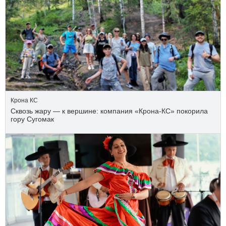
Крона КС
Сквозь жару — к вершине: компания «Крона‑КС» покорила
гору Сугомак