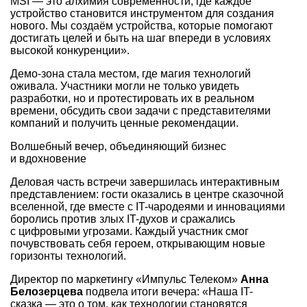
MSI — это алхимия современности, где каждое
устройство становится инструментом для создания
нового. Мы создаём устройства, которые помогают
достигать целей и быть на шаг впереди в условиях
высокой конкуренции».
Демо-зона стала местом, где магия технологий
оживала. Участники могли не только увидеть
разработки, но и протестировать их в реальном
времени, обсудить свои задачи с представителями
компаний и получить ценные рекомендации.
Волшебный вечер, объединяющий бизнес
и вдохновение
Деловая часть встречи завершилась интерактивным
представлением: гости оказались в центре сказочной
вселенной, где вместе с IT-чародеями и инновациями
боролись против злых IT-духов и сражались
с цифровыми угрозами. Каждый участник смог
почувствовать себя героем, открывающим новые
горизонты технологий.
Директор по маркетингу «Импульс Телеком»
Анна
Белозерцева
подвела итоги вечера: «Наша IT-
сказка — это о том, как технологии становятся