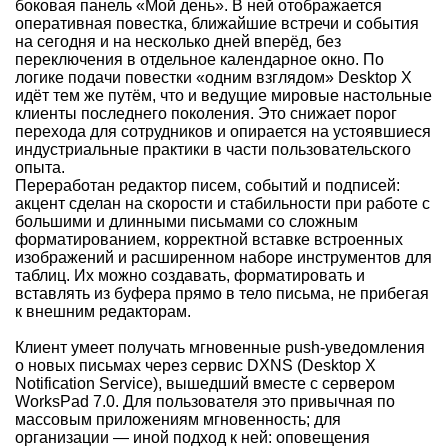
боковая панель «Мой день». В ней отображается
оперативная повестка, ближайшие встречи и события
на сегодня и на несколько дней вперёд, без
переключения в отдельное календарное окно. По
логике подачи повестки «одним взглядом» Desktop X
идёт тем же путём, что и ведущие мировые настольные
клиенты последнего поколения. Это снижает порог
перехода для сотрудников и опирается на устоявшиеся
индустриальные практики в части пользовательского
опыта.
Переработан редактор писем, событий и подписей:
акцент сделан на скорости и стабильности при работе с
большими и длинными письмами со сложным
форматированием, корректной вставке встроенных
изображений и расширенном наборе инструментов для
таблиц. Их можно создавать, форматировать и
вставлять из буфера прямо в тело письма, не прибегая
к внешним редакторам.
Клиент умеет получать мгновенные push-уведомления
о новых письмах через сервис DXNS (Desktop X
Notification Service), вышедший вместе с сервером
WorksPad 7.0. Для пользователя это привычная по
массовым приложениям мгновенность; для
организации — иной подход к ней: оповещения