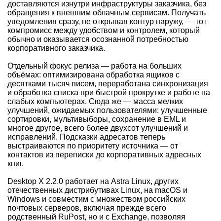
доставляются изнутри инфраструктуры заказчика, без
обращения к внешним облачным сервисам. Получать
уведомления сразу, не открывая контур наружу, — тот
компромисс между удобством и контролем, который
обычно и оказывается осознанной потребностью
корпоративного заказчика.
Отдельный фокус релиза — работа на больших
объёмах: оптимизирована обработка ящиков с
десятками тысяч писем, переработана синхронизация
и обработка списка при быстрой прокрутке и работе на
слабых компьютерах. Сюда же — масса мелких
улучшений, ожидаемых пользователями: улучшенные
сортировки, мультивыборы, сохранение в EML и
многое другое, всего более двухсот улучшений и
исправлений. Подсказки адресатов теперь
выстраиваются по приоритету источника — от
контактов из переписки до корпоративных адресных
книг.
Desktop X 2.2.0 работает на Astra Linux, других
отечественных дистрибутивах Linux, на macOS и
Windows и совместим с множеством российских
почтовых серверов, включая прежде всего
родственный RuPost, но и с Exchange, позволяя