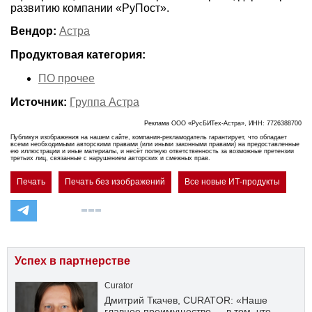
развитию компании «РуПост».
Вендор:
Астра
Продуктовая категория:
ПО прочее
Источник:
Группа Астра
Реклама ООО «РусБИТех-Астра», ИНН: 7726388700
Публикуя изображения на нашем сайте, компания-рекламодатель гарантирует, что обладает
всеми необходимыми авторскими правами (или иными законными правами) на предоставленные
ею иллюстрации и иные материалы, и несёт полную ответственность за возможные претензии
третьих лиц, связанные с нарушением авторских и смежных прав.
Печать
Печать без изображений
Все новые ИТ-продукты
Успех в партнерстве
Curator
Дмитрий Ткачев, CURATOR: «Наше
главное преимущество — в том, что