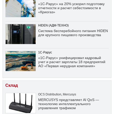
«1С-Рарус» на 20% ускорил подготовку
отчетности и расчет себестоимости в
«Криогаз»
HIDEN (АДМ-ТЕХНО)
Система бесперебойного питания HIDEN
для крупного пищевого производства
1С-Рарус
«1С-Рарус» унифицировал кадровый
учет и расчет зарплаты 18 предприятий
АО «Первая нерудная компания»
Склад
OCS Distribution
,
Mercusys
MERCUSYS представляет AI QoS —
технологию интеллектуального
управления трафиком