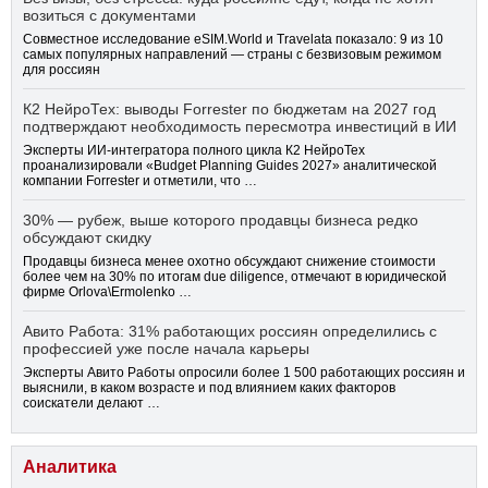
возиться с документами
Совместное исследование eSIM.World и Travelata показало: 9 из 10
самых популярных направлений — страны с безвизовым режимом
для россиян
К2 НейроТех: выводы Forrester по бюджетам на 2027 год
подтверждают необходимость пересмотра инвестиций в ИИ
Эксперты ИИ-интегратора полного цикла К2 НейроТех
проанализировали «Budget Planning Guides 2027» аналитической
компании Forrester и отметили, что …
30% — рубеж, выше которого продавцы бизнеса редко
обсуждают скидку
Продавцы бизнеса менее охотно обсуждают снижение стоимости
более чем на 30% по итогам due diligence, отмечают в юридической
фирме Orlova\Ermolenko …
Авито Работа: 31% работающих россиян определились с
профессией уже после начала карьеры
Эксперты Авито Работы опросили более 1 500 работающих россиян и
выяснили, в каком возрасте и под влиянием каких факторов
соискатели делают …
Аналитика