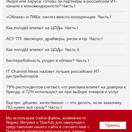
Якоря или паруса: готовы ли партнёры в российском ИТ-
канале к моновендорности? Часть I
«Облака» и ПАКи: синтез вместо конкуренции. Часть I
Как погодЫ влияют на ЦОДы. Часть I
АСУ ТП: эволюция, драйверы, риски и пр. Часть I
Как погодЫ влияют на ЦОДы. Часть II
Бесперебойность уходит в облако? Часть I
IT Channel News назовет лучших российских ИТ-
дистрибьюторов
79% респондентов считают, что реклама влияет на доверие к
бренду, а 72% используют ее при выборе товаров и услуг
Быстро, дёшево, качественно — что делать, если заказчику
ПО нужно всё сразу? Часть I
Мы используем cookie-файлы, возможности
АСУ ТП на пятый год активного импортозамещения. Часть II
Яндекс.Метрики и SberAds для наилучшего
Принять
представления нашего сайта в соответствии с
Политикой обработки персональных данных
.