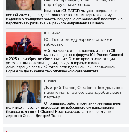
партнёру с нами легко»
Компанию CURATOR мы уже
представляли
весной 2025 г., — тогда её глава рассказал в интервью нашему
изданию о принципах работы вендора, о его канальной политике и о
перспективах развития избранного направления бизнеса …
ICL Техно
ICL Техно: между «крепче стали» и
гибкостью
«Стали крепче!» — лаконичный слоган XII
мультивендорного форума ICL Partner Connect
в 2025 г. приобрел особое значение. Это не просто констатация
успехов в импортозамещении, но и, что гораздо важнее,
демонстрация реальной готовности к дальнейшей напряженной
борьбе за достижение технологического суверенитета.
Curator
Дмитрий Ткачев, Curator: «Чем дольше с
нами клиент, тем больше зарабатывает
партнёр»
О принципах работы компании, её канальной
политике и перспективах развития избранного ею направления
бизнеса изданию IT Channel News рассказывает генеральный
директор Curator Дмитрий Ткачев.