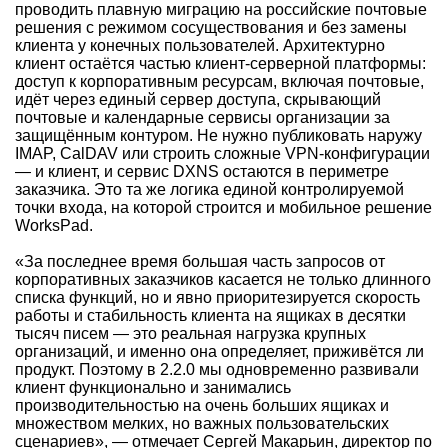
проводить плавную миграцию на российские почтовые
решения с режимом сосуществования и без замены
клиента у конечных пользователей. Архитектурно
клиент остаётся частью клиент-серверной платформы:
доступ к корпоративным ресурсам, включая почтовые,
идёт через единый сервер доступа, скрывающий
почтовые и календарные сервисы организации за
защищённым контуром. Не нужно публиковать наружу
IMAP, CalDAV или строить сложные VPN-конфигурации
— и клиент, и сервис DXNS остаются в периметре
заказчика. Это та же логика единой контролируемой
точки входа, на которой строится и мобильное решение
WorksPad.
«За последнее время большая часть запросов от
корпоративных заказчиков касается не только длинного
списка функций, но и явно приоритезируется скорость
работы и стабильность клиента на ящиках в десятки
тысяч писем — это реальная нагрузка крупных
организаций, и именно она определяет, приживётся ли
продукт. Поэтому в 2.2.0 мы одновременно развивали
клиент функционально и занимались
производительностью на очень больших ящиках и
множеством мелких, но важных пользовательских
сценариев», — отмечает Сергей Макарьин, директор по