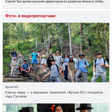
Сергей Тахтаулов назначен директором по развитию бизнеса Vinteo.
Фото- и видеорепортажи
Крона КС
Сквозь жару — к вершине: компания «Крона‑КС» покорила
гору Сугомак