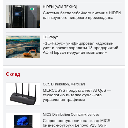
HIDEN (АДМ-ТЕХНО)
Система бесперебойного питания HIDEN
для крупного пищевого производства
1С-Рарус
«1С-Рарус» унифицировал кадровый
учет и расчет зарплаты 18 предприятий
АО «Первая нерудная компания»
Склад
OCS Distribution
,
Mercusys
MERCUSYS представляет AI QoS —
технологию интеллектуального
управления трафиком
MICS Distribution Company
,
Lenovo
Скорое поступление на склад MICS:
бизнес-ноутбуки Lenovo V15 G5 и