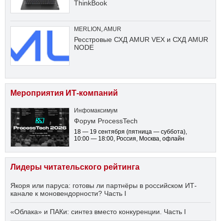
ThinkBook
MERLION
,
AMUR
Ресстровые СХД AMUR VEX и СХД AMUR
NODE
Мероприятия ИТ-компаний
Инфомаксимум
Форум ProcessTech
18 — 19 сентября
(пятница — суббота)
,
10:00 — 18:00
, Россия, Москва, офлайн
Лидеры читательского рейтинга
Якоря или паруса: готовы ли партнёры в российском ИТ-
канале к моновендорности? Часть I
«Облака» и ПАКи: синтез вместо конкуренции. Часть I