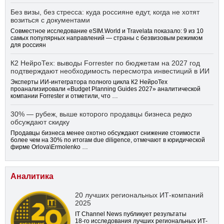
Без визы, без стресса: куда россияне едут, когда не хотят
возиться с документами
Совместное исследование eSIM.World и Travelata показало: 9 из 10
самых популярных направлений — страны с безвизовым режимом
для россиян
К2 НейроТех: выводы Forrester по бюджетам на 2027 год
подтверждают необходимость пересмотра инвестиций в ИИ
Эксперты ИИ-интегратора полного цикла К2 НейроТех
проанализировали «Budget Planning Guides 2027» аналитической
компании Forrester и отметили, что …
30% — рубеж, выше которого продавцы бизнеса редко
обсуждают скидку
Продавцы бизнеса менее охотно обсуждают снижение стоимости
более чем на 30% по итогам due diligence, отмечают в юридической
фирме Orlova\Ermolenko …
Аналитика
20 лучших региональных ИТ-компаний
2025
IT Channel News публикует результаты
18-го
исследования лучших региональных ИТ-