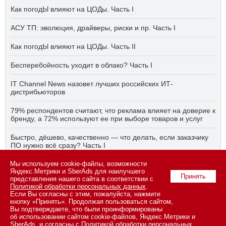
Как погодЫ влияют на ЦОДы. Часть I
АСУ ТП: эволюция, драйверы, риски и пр. Часть I
Как погодЫ влияют на ЦОДы. Часть II
Бесперебойность уходит в облако? Часть I
IT Channel News назовет лучших российских ИТ-
дистрибьюторов
79% респондентов считают, что реклама влияет на доверие к
бренду, а 72% используют ее при выборе товаров и услуг
Быстро, дёшево, качественно — что делать, если заказчику
ПО нужно всё сразу? Часть I
АСУ ТП на пятый год активного импортозамещения. Часть II
Мы используем cookie-файлы, возможности
Яндекс.Метрики и SberAds для наилучшего
Принять
представления нашего сайта в соответствии с
Политикой обработки персональных данных
.
Если Вы согласны с этим, пожалуйста, нажмите
© 2026 ООО «СК ПРЕСС».
Политика конфиденциальности
кнопку «Принять». Продолжая пользоваться сайтом,
персональных данных
,
информация об авторских правах и порядке
Вы подтверждаете, что были проинформированы
использования материалов сайта
об использовании сайтом cookie-файлов, Яндекс.Метрики и
109147 г. Москва, ул. Марксистская, 34, строение 10. Телефон: +7
SberAds, и согласны с
Политикой обработки персональных