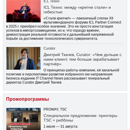
ICL Техно
ICL Техно: между «крепче стали» и
гибкостью
«Стали крепче!» — лаконичный слоган XII
мультивендорного форума ICL Partner Connect
в 2025 г. приобрел особое значение. Это не просто констатация
успехов в импортозамещении, но и, что гораздо важнее,
демонстрация реальной готовности к дальнейшей напряженной
борьбе за достижение технологического суверенитета.
Curator
Дмитрий Ткачев, Curator: «Чем дольше с
нами клиент, тем больше зарабатывает
партнёр»
О принципах работы компании, её канальной
политике и перспективах развития избранного ею направления
бизнеса изданию IT Channel News рассказывает генеральный
директор Curator Дмитрий Ткачев.
Промопрограммы
PROWAY, TSC
Специальное предложение: принтеры
TSC + риббоны
1 июля — 31 августа