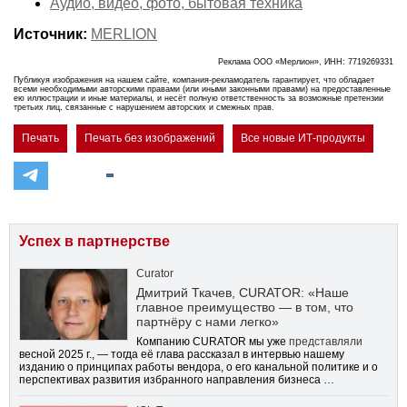
Аудио, видео, фото, бытовая техника
Источник:
MERLION
Реклама ООО «Мерлион», ИНН: 7719269331
Публикуя изображения на нашем сайте, компания-рекламодатель гарантирует, что обладает
всеми необходимыми авторскими правами (или иными законными правами) на предоставленные
ею иллюстрации и иные материалы, и несёт полную ответственность за возможные претензии
третьих лиц, связанные с нарушением авторских и смежных прав.
Печать
Печать без изображений
Все новые ИТ-продукты
Успех в партнерстве
Curator
Дмитрий Ткачев, CURATOR: «Наше
главное преимущество — в том, что
партнёру с нами легко»
Компанию CURATOR мы уже
представляли
весной 2025 г., — тогда её глава рассказал в интервью нашему
изданию о принципах работы вендора, о его канальной политике и о
перспективах развития избранного направления бизнеса …