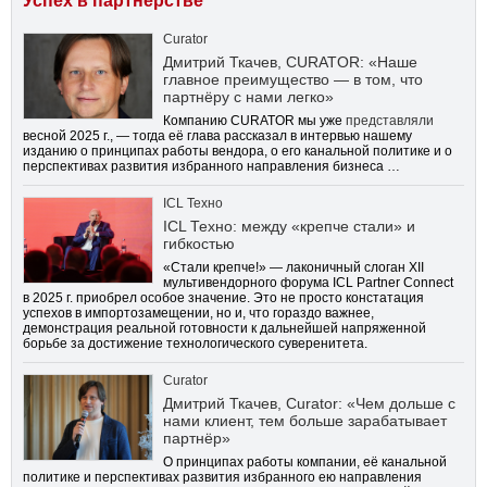
Успех в партнерстве
Curator
Дмитрий Ткачев, CURATOR: «Наше
главное преимущество — в том, что
партнёру с нами легко»
Компанию CURATOR мы уже
представляли
весной 2025 г., — тогда её глава рассказал в интервью нашему
изданию о принципах работы вендора, о его канальной политике и о
перспективах развития избранного направления бизнеса …
ICL Техно
ICL Техно: между «крепче стали» и
гибкостью
«Стали крепче!» — лаконичный слоган XII
мультивендорного форума ICL Partner Connect
в 2025 г. приобрел особое значение. Это не просто констатация
успехов в импортозамещении, но и, что гораздо важнее,
демонстрация реальной готовности к дальнейшей напряженной
борьбе за достижение технологического суверенитета.
Curator
Дмитрий Ткачев, Curator: «Чем дольше с
нами клиент, тем больше зарабатывает
партнёр»
О принципах работы компании, её канальной
политике и перспективах развития избранного ею направления