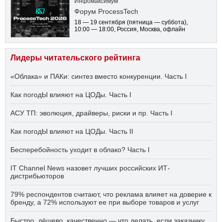
Инфомаксимум
Форум ProcessTech
18 — 19 сентября
(пятница — суббота)
,
10:00 — 18:00
, Россия, Москва, офлайн
Лидеры читательского рейтинга
«Облака» и ПАКи: синтез вместо конкуренции. Часть I
Как погодЫ влияют на ЦОДы. Часть I
АСУ ТП: эволюция, драйверы, риски и пр. Часть I
Как погодЫ влияют на ЦОДы. Часть II
Бесперебойность уходит в облако? Часть I
IT Channel News назовет лучших российских ИТ-
дистрибьюторов
79% респондентов считают, что реклама влияет на доверие к
бренду, а 72% используют ее при выборе товаров и услуг
Быстро, дёшево, качественно — что делать, если заказчику