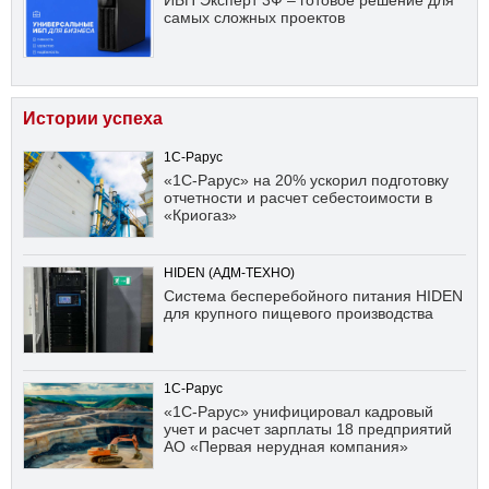
ИБП Эксперт 3Ф – готовое решение для
самых сложных проектов
Истории успеха
1С-Рарус
«1С-Рарус» на 20% ускорил подготовку
отчетности и расчет себестоимости в
«Криогаз»
HIDEN (АДМ-ТЕХНО)
Система бесперебойного питания HIDEN
для крупного пищевого производства
1С-Рарус
«1С-Рарус» унифицировал кадровый
учет и расчет зарплаты 18 предприятий
АО «Первая нерудная компания»