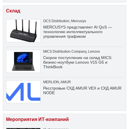
Склад
OCS Distribution
,
Mercusys
MERCUSYS представляет AI QoS —
технологию интеллектуального
управления трафиком
MICS Distribution Company
,
Lenovo
Скорое поступление на склад MICS:
бизнес-ноутбуки Lenovo V15 G5 и
ThinkBook
MERLION
,
AMUR
Ресстровые СХД AMUR VEX и СХД AMUR
NODE
Мероприятия ИТ-компаний