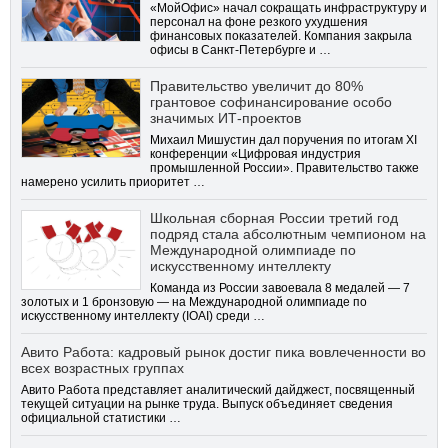
«МойОфис» начал сокращать инфраструктуру и
персонал на фоне резкого ухудшения
финансовых показателей. Компания закрыла
офисы в Санкт-Петербурге и …
Правительство увеличит до 80%
грантовое софинансирование особо
значимых ИТ-проектов
Михаил Мишустин дал поручения по итогам XI
конференции «Цифровая индустрия
промышленной России». Правительство также
намерено усилить приоритет …
Школьная сборная России третий год
подряд стала абсолютным чемпионом на
Международной олимпиаде по
искусственному интеллекту
Команда из России завоевала 8 медалей — 7
золотых и 1 бронзовую — на Международной олимпиаде по
искусственному интеллекту (IOAI) среди …
Авито Работа: кадровый рынок достиг пика вовлеченности во
всех возрастных группах
Авито Работа представляет аналитический дайджест, посвященный
текущей ситуации на рынке труда. Выпуск объединяет сведения
официальной статистики …