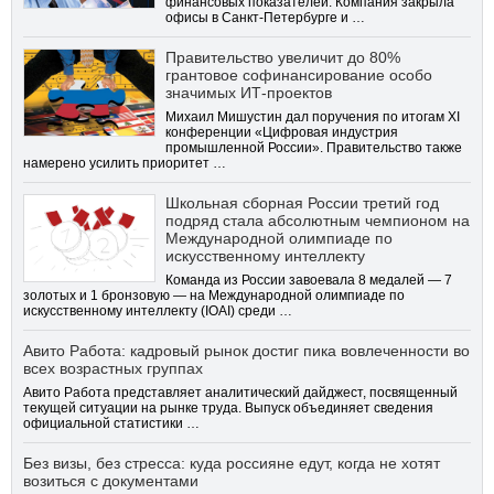
финансовых показателей. Компания закрыла
офисы в Санкт-Петербурге и …
Правительство увеличит до 80%
грантовое софинансирование особо
значимых ИТ-проектов
Михаил Мишустин дал поручения по итогам XI
конференции «Цифровая индустрия
промышленной России». Правительство также
намерено усилить приоритет …
Школьная сборная России третий год
подряд стала абсолютным чемпионом на
Международной олимпиаде по
искусственному интеллекту
Команда из России завоевала 8 медалей — 7
золотых и 1 бронзовую — на Международной олимпиаде по
искусственному интеллекту (IOAI) среди …
Авито Работа: кадровый рынок достиг пика вовлеченности во
всех возрастных группах
Авито Работа представляет аналитический дайджест, посвященный
текущей ситуации на рынке труда. Выпуск объединяет сведения
официальной статистики …
Без визы, без стресса: куда россияне едут, когда не хотят
возиться с документами