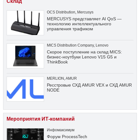
Склад
OCS Distribution
,
Mercusys
MERCUSYS представляет AI QoS —
технологию интеллектуального
управления трафиком
MICS Distribution Company
,
Lenovo
Скорое поступление на склад MICS:
бизнес-ноутбуки Lenovo V15 G5 и
ThinkBook
MERLION
,
AMUR
Ресстровые СХД AMUR VEX и СХД AMUR
NODE
Мероприятия ИТ-компаний
Инфомаксимум
Форум ProcessTech