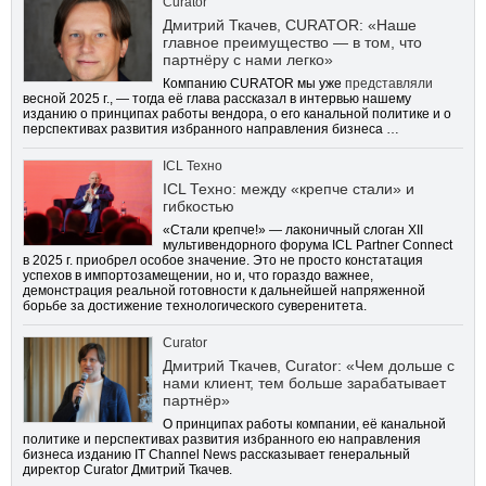
Curator
Дмитрий Ткачев, CURATOR: «Наше
главное преимущество — в том, что
партнёру с нами легко»
Компанию CURATOR мы уже
представляли
весной 2025 г., — тогда её глава рассказал в интервью нашему
изданию о принципах работы вендора, о его канальной политике и о
перспективах развития избранного направления бизнеса …
ICL Техно
ICL Техно: между «крепче стали» и
гибкостью
«Стали крепче!» — лаконичный слоган XII
мультивендорного форума ICL Partner Connect
в 2025 г. приобрел особое значение. Это не просто констатация
успехов в импортозамещении, но и, что гораздо важнее,
демонстрация реальной готовности к дальнейшей напряженной
борьбе за достижение технологического суверенитета.
Curator
Дмитрий Ткачев, Curator: «Чем дольше с
нами клиент, тем больше зарабатывает
партнёр»
О принципах работы компании, её канальной
политике и перспективах развития избранного ею направления
бизнеса изданию IT Channel News рассказывает генеральный
директор Curator Дмитрий Ткачев.