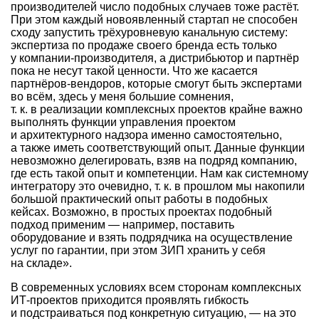
производителей число подобных случаев тоже растёт.
При этом каждый новоявленный стартап не способен
сходу запустить трёхуровневую канальную систему:
экспертиза по продаже своего бренда есть только
у компании-производителя, а дистрибьютор и партнёр
пока не несут такой ценности. Что же касается
партнёров-вендоров, которые смогут быть экспертами
во всём, здесь у меня большие сомнения,
т. к. в реализации комплексных проектов крайне важно
выполнять функции управления проектом
и архитектурного надзора именно самостоятельно,
а также иметь соответствующий опыт. Данные функции
невозможно делегировать, взяв на подряд компанию,
где есть такой опыт и компетенции. Нам как системному
интегратору это очевидно, т. к. в прошлом мы накопили
большой практический опыт работы в подобных
кейсах. Возможно, в простых проектах подобный
подход применим — например, поставить
оборудование и взять подрядчика на осуществление
услуг по гарантии, при этом ЗИП хранить у себя
на складе».
В современных условиях всем сторонам комплексных
ИТ-проектов приходится проявлять гибкость
и подстраиваться под конкретную ситуацию, — на это