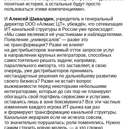
понятная история, а остальные будут просто
пользоваться этими компетенциями».
И
Алексей Шавалдин,
учредитель и генеральный
директор ООО «Алмакс ЦТ», убеждён, что сетевизация
ИТ-канальной структуры в России уже происходит:
«Мы сами являемся её участниками и наблюдателями.
Появление „универсалов“ — разве это
не трансформация? Разве не влияет
на дистрибьюторов значимый отток запросов услуг
в направлении крупных интеграторов, способных
самостоятельно решать задачи, например,
параллельного импорта, что заставляет, в свою
очередь, уже дистрибьюторов принимать
нестандартные решения по дальнейшему развитию
своего бизнеса? Разве не встаёт вопрос
выживаемости перед некоторыми небольшими
интеграторами, которые до сих пор не планируют
обогащать свой портфель сервисами и услугами,
оставаясь лишь в зоне боксмувинга? Все эти частные
изменения каждого игрока ИТ-рынка как раз
и формируют трансформацию канальной структуры.
Канальная иерархия если не исчезла совсем,
то значительно порушилась; роли поменялись. Нужно
самим строить новую модель, — а это сложно