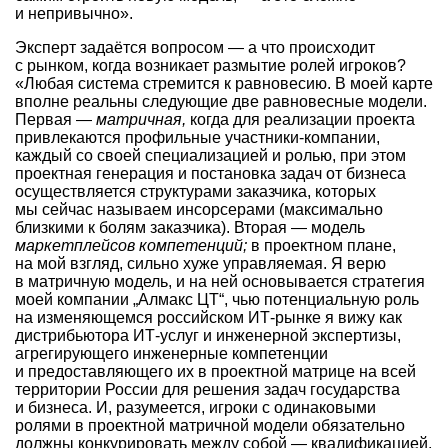
и непривычно».
Эксперт задаётся вопросом — а что происходит
с рынком, когда возникает размытие ролей игроков?
«Любая система стремится к равновесию. В моей карте
вполне реальны следующие две равновесные модели.
Первая —
матричная,
когда для реализации проекта
привлекаются профильные участники-компании,
каждый со своей специализацией и ролью, при этом
проектная генерация и постановка задач от бизнеса
осуществляется структурами заказчика, которых
мы сейчас называем инсорсерами (максимально
близкими к болям заказчика). Вторая — модель
маркетплейсов компетенций;
в проектном плане,
на мой взгляд, сильно хуже управляемая. Я верю
в матричную модель, и на ней основывается стратегия
моей компании „Алмакс ЦТ“, чью потенциальную роль
на изменяющемся российском ИТ-рынке я вижу как
дистрибьютора ИТ-услуг и инженерной экспертизы,
агрегирующего инженерные компетенции
и предоставляющего их в проектной матрице на всей
территории России для решения задач государства
и бизнеса. И, разумеется, игроки с одинаковыми
ролями в проектной матричной модели обязательно
должны конкурировать между собой — квалификацией,