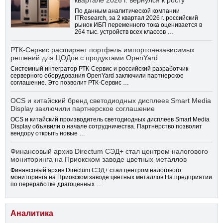
квартале 2026 г. вернулся к росту
По данным аналитической компании
ITResearch, за 2 квартал 2026 г. российский
рынок ИБП переменного тока оценивается в
264 тыс. устройств всех классов …
РТК-Сервис расширяет портфель импортонезависимых
решений для ЦОДов с продуктами OpenYard
Системный интегратор РТК-Сервис и российский разработчик
серверного оборудования OpenYard заключили партнерское
соглашение. Это позволит РТК-Сервис …
OCS и китайский бренд светодиодных дисплеев Smart Media
Display заключили партнерское соглашение
OCS и китайский производитель светодиодных дисплеев Smart Media
Display объявили о начале сотрудничества. Партнёрство позволит
вендору открыть новые …
Финансовый архив Directum СЭД+ стал центром налогового
мониторинга на Приокском заводе цветных металлов
Финансовый архив Directum СЭД+ стал центром налогового
мониторинга на Приокском заводе цветных металлов На предприятии
по переработке драгоценных …
Аналитика