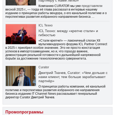
партнёру с нами легко»
Компанию CURATOR мы уже
представляли
весной 2025 г., — тогда её глава рассказал в интервью нашему
изданию о принципах работы вендора, о его канальной политике и о
перспективах развития избранного направления бизнеса …
ICL Техно
ICL Техно: между «крепче стали» и
гибкостью
«Стали крепче!» — лаконичный слоган XII
мультивендорного форума ICL Partner Connect
в 2025 г. приобрел особое значение. Это не просто констатация
успехов в импортозамещении, но и, что гораздо важнее,
демонстрация реальной готовности к дальнейшей напряженной
борьбе за достижение технологического суверенитета.
Curator
Дмитрий Ткачев, Curator: «Чем дольше с
нами клиент, тем больше зарабатывает
партнёр»
О принципах работы компании, её канальной
политике и перспективах развития избранного ею направления
бизнеса изданию IT Channel News рассказывает генеральный
директор Curator Дмитрий Ткачев.
Промопрограммы