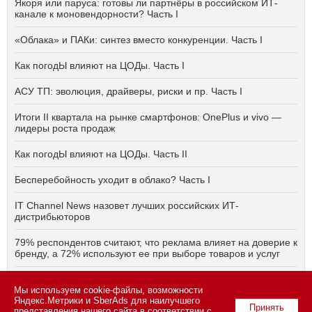
Якоря или паруса: готовы ли партнёры в российском ИТ-
канале к моновендорности? Часть I
«Облака» и ПАКи: синтез вместо конкуренции. Часть I
Как погодЫ влияют на ЦОДы. Часть I
АСУ ТП: эволюция, драйверы, риски и пр. Часть I
Итоги II квартала на рынке смартфонов: OnePlus и vivo —
лидеры роста продаж
Как погодЫ влияют на ЦОДы. Часть II
Бесперебойность уходит в облако? Часть I
IT Channel News назовет лучших российских ИТ-
дистрибьюторов
79% респондентов считают, что реклама влияет на доверие к
бренду, а 72% используют ее при выборе товаров и услуг
Быстро, дёшево, качественно — что делать, если заказчику
Мы используем cookie-файлы, возможности
ПО нужно всё сразу? Часть I
Яндекс.Метрики и SberAds для наилучшего
Принять
представления нашего сайта в соответствии с