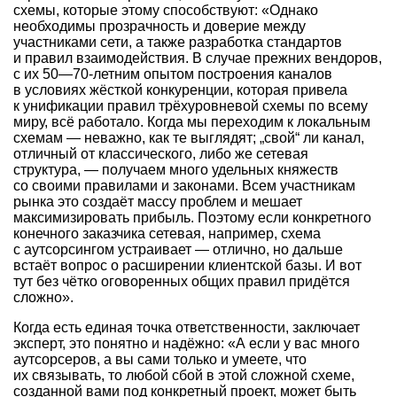
схемы, которые этому способствуют: «Однако
необходимы прозрачность и доверие между
участниками сети, а также разработка стандартов
и правил взаимодействия. В случае прежних вендоров,
с их 50—70-летним опытом построения каналов
в условиях жёсткой конкуренции, которая привела
к унификации правил трёхуровневой схемы по всему
миру, всё работало. Когда мы переходим к локальным
схемам — неважно, как те выглядят; „свой“ ли канал,
отличный от классического, либо же сетевая
структура, — получаем много удельных княжеств
со своими правилами и законами. Всем участникам
рынка это создаёт массу проблем и мешает
максимизировать прибыль. Поэтому если конкретного
конечного заказчика сетевая, например, схема
с аутсорсингом устраивает — отлично, но дальше
встаёт вопрос о расширении клиентской базы. И вот
тут без чётко оговоренных общих правил придётся
сложно».
Когда есть единая точка ответственности, заключает
эксперт, это понятно и надёжно: «А если у вас много
аутсорсеров, а вы сами только и умеете, что
их связывать, то любой сбой в этой сложной схеме,
созданной вами под конкретный проект, может быть