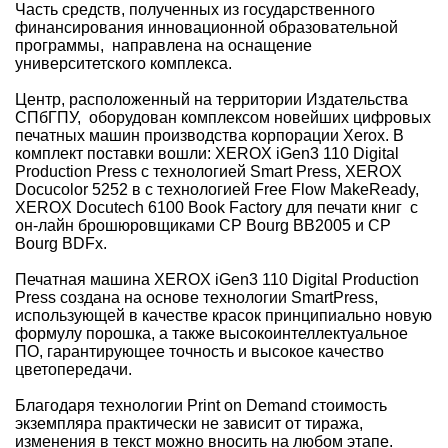
Часть средств, полученных из государственного
финансирования инновационной образовательной
программы, направлена на оснащение
университетского комплекса.
Центр, расположенный на территории Издательства
СПбГПУ, оборудован комплексом новейших цифровых
печатных машин производства корпорации Хerox. В
комплект поставки вошли: XEROX iGen3 110 Digital
Production Press с технологией Smart Press, XEROX
Docucolor 5252 в с технологией Free Flow MakeReady,
XEROX Docutech 6100 Book Factory для печати книг с
он-лайн брошюровщиками CP Bourg BB2005 и CP
Bourg BDFx.
Печатная машина XEROX iGen3 110 Digital Production
Press создана на основе технологии SmartPress,
использующей в качестве красок принципиально новую
формулу порошка, а также высокоинтеллектуальное
ПО, гарантирующее точность и высокое качество
цветопередачи.
Благодаря технологии Print on Demand стоимость
экземпляра практически не зависит от тиража,
изменения в текст можно вносить на любом этапе.