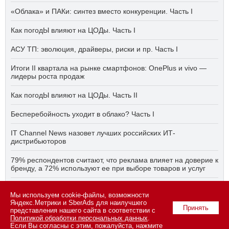
«Облака» и ПАКи: синтез вместо конкуренции. Часть I
Как погодЫ влияют на ЦОДы. Часть I
АСУ ТП: эволюция, драйверы, риски и пр. Часть I
Итоги II квартала на рынке смартфонов: OnePlus и vivo —
лидеры роста продаж
Как погодЫ влияют на ЦОДы. Часть II
Бесперебойность уходит в облако? Часть I
IT Channel News назовет лучших российских ИТ-
дистрибьюторов
79% респондентов считают, что реклама влияет на доверие к
бренду, а 72% используют ее при выборе товаров и услуг
Быстро, дёшево, качественно — что делать, если заказчику
Мы используем cookie-файлы, возможности
ПО нужно всё сразу? Часть I
Яндекс.Метрики и SberAds для наилучшего
Принять
представления нашего сайта в соответствии с
Политикой обработки персональных данных
.
Если Вы согласны с этим, пожалуйста, нажмите
© 2026 ООО «СК ПРЕСС».
Политика конфиденциальности