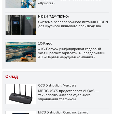
«Криогаз»
HIDEN (АДМ-ТЕХНО)
Система бесперебойного питания HIDEN
для крупного пищевого производства
1С-Рарус
«1С-Рарус» унифицировал кадровый
учет и расчет зарплаты 18 предприятий
АО «Первая нерудная компания»
Склад
OCS Distribution
,
Mercusys
MERCUSYS представляет AI QoS —
технологию интеллектуального
управления трафиком
MICS Distribution Company
,
Lenovo