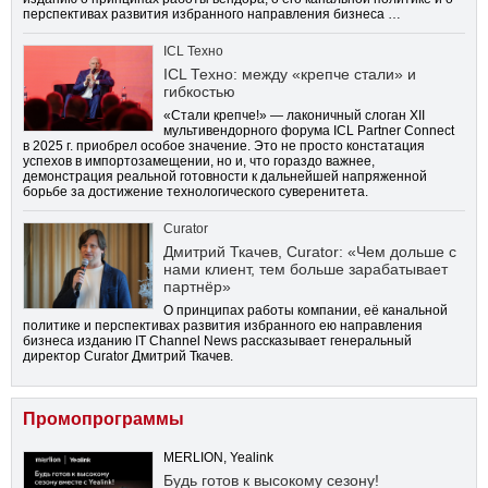
перспективах развития избранного направления бизнеса …
ICL Техно
ICL Техно: между «крепче стали» и
гибкостью
«Стали крепче!» — лаконичный слоган XII
мультивендорного форума ICL Partner Connect
в 2025 г. приобрел особое значение. Это не просто констатация
успехов в импортозамещении, но и, что гораздо важнее,
демонстрация реальной готовности к дальнейшей напряженной
борьбе за достижение технологического суверенитета.
Curator
Дмитрий Ткачев, Curator: «Чем дольше с
нами клиент, тем больше зарабатывает
партнёр»
О принципах работы компании, её канальной
политике и перспективах развития избранного ею направления
бизнеса изданию IT Channel News рассказывает генеральный
директор Curator Дмитрий Ткачев.
Промопрограммы
MERLION, Yealink
Будь готов к высокому сезону!