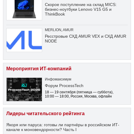
Скорое поступление на склад MICS:
бизнес-ноутбуки Lenovo V15 G5 и
ThinkBook
MERLION
,
AMUR
Ресстровые СХД AMUR VEX и СХД AMUR
NODE
Мероприятия ИТ-компаний
Инфомаксимум
Форум ProcessTech
18 — 19 сентября
(пятница — суббота)
,
10:00 — 18:00
, Россия, Москва, офлайн
Лидеры читательского рейтинга
Якоря или паруса: готовы ли партнёры в российском ИТ-
канале к моновендорности? Часть I