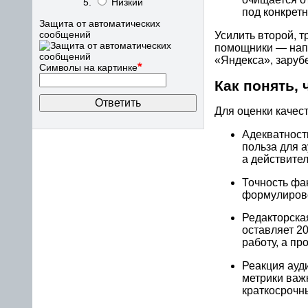
Низкий
под конкрет
Защита от автоматических
сообщений
Усилить второй, 
помощники — напр
«Яндекса», зарубе
*
Символы на картинке
Как понять, 
Для оценки качес
Адекватность
польза для 
а действител
Точность фа
формулиров
Редакторская
оставляет 2
работу, а пр
Реакция ауд
метрики важн
краткосрочн