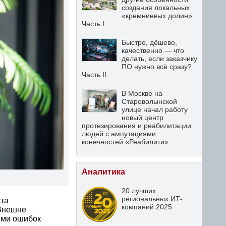
создания локальных
«кремниевых долин».
Часть I
Быстро, дёшево,
качественно — что
делать, если заказчику
ПО нужно всё сразу?
Часть II
В Москве на
Староволынской
улице начал работу
новый центр
протезирования и реабилитации
людей с ампутациями
конечностей «Реабилити»
Аналитика
20 лучших
региональных ИТ-
ста
компаний 2025
 Внешне
ыми ошибок