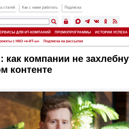
а статей
Как с нами работать
Подписка
ЕРВИСЫ ДЛЯ ИТ-КОМПАНИЙ
ПРОМОПРОГРАММЫ
ИСТОРИИ УСПЕХА
роекты с НКО «я-ИТ-ы»
Подписка на рассылки
: как компании не захлебну
м контенте