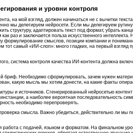
егирования и уровни контроля
нта, на мой взгляд, должен начинаться не с вычитки текста,
менно мы делегируем нейросети. Если мы делегируем рутин
ить структуру, адаптировать текст под формат, убрать канц
 как раз и заключается польза искусственного интеллекта. 
у формулирование смыслов, позиции компании и понимани
ем тот самый «ИИ-слоп»: много гладких, на первый взгляд 
того, система контроля качества ИИ-контента должна включ
й бриф. Необходимо сформулировать, зачем нужен материа
ован, какую мысль мы хотим донести, на какие факты опира
ктуры и источников. Сгенерированный нейросетью контент 
 инстанции, а наиболее вероятная последовательность сим
ерность необходимо перепроверять.
проверка смысла. Важно убедиться, действительно ли мы п
я работа с подачей, языком и форматом. На финальном уро
 стилистических огрехов, обретает естественное звучание 