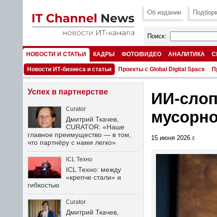
Об издании
Подборк
Поиск:
НОВОСТИ И СТАТЬИ
КАДРЫ
ФОТО/ВИДЕО
АНАЛИТИКА
С
НОМЕРА
Новости ИТ-бизнеса и статьи
Проекты с Global Digital Space
П
Успех в партнерстве
ИИ-слоп
Curator
мусорно
Дмитрий Ткачев,
CURATOR: «Наше
главное преимущество — в том,
15 июня 2026 г.
что партнёру с нами легко»
ICL Техно
ICL Техно: между
«крепче стали» и
гибкостью
Curator
Дмитрий Ткачев,