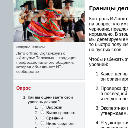
Границы дел
Контроль ИИ-конте
на вопрос: что и
черновик, предлож
нормально. В этом
мы делегируем ем
то быстро получа
Импульс Телеком
но пустых слов.
Лето offline: Digital-круиз с
«Импульс Телеком» – традиция
Чтобы избежать э
профессионального общения,
уровней:
которая объединяет ИТ-
сообщество
Качественны
он ориентир
Опрос
Проверка фа
в последней
Как вы оцениваете свой
и ее достов
уровень дохода?
Высокий
Экспертная 
Выше среднего
утверждаем.
Средний
Редакторска
Ниже среднего
очищается от