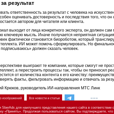
 за результат
ать ответственность за результат с человека на искусстве
обен оценивать достоверность и последствия того, что он с
остается автором для читателя или клиента.
риал выходит от лица конкретного эксперта, он должен сам
ую ключевую мысль. Иначе получается неприятная ситуация:
ловек фактически становится биороботом, который трансли
нтеллекта. ИИ может помочь сформулировать. Но финальное
м подписываюсь» должен сказать человек.
перспективе выиграют те компании, которые смогут не прос
еллект, а перестроить процессы так, чтобы он приносил ре
естится от количества контента к его качеству: преимущество
верять факты, фильтровать информацию и отвечать за резу
ий Крюков, руководитель ИИ-направления МТС Линк
ез изображений
Все новости и статьи
 SberAds для наилучшего представления нашего сайта в соответствии 
опку «Принять». Продолжая пользоваться сайтом, Вы подтверждаете, чт
сональных данных
,
информация об авторских правах и порядке использо