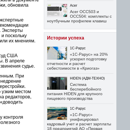
бки, обновила
Acer
Acer OCC503 и
OCC504: комплекты с
экспертные
ноутбучным профилем клавиш
рекомендации
. Эксперты
 и поскольку
Истории успеха
или их мнениям.
1С-Рарус
«1С-Рарус» на 20%
 суд США
ускорил подготовку
ы. В апреле
отчетности и расчет
винения судье.
себестоимости в «Криогаз»
венным. При
HIDEN (АДМ-ТЕХНО)
внедрение
Система
ерестройки.
бесперебойного
о узким местом
питания HIDEN для крупного
на редакторов,
пищевого производства
 «доводить
1С-Рарус
«1С-Рарус»
у контроля
унифицировал
полезного
кадровый учет и расчет зарплаты
18 предприятий АО «Первая