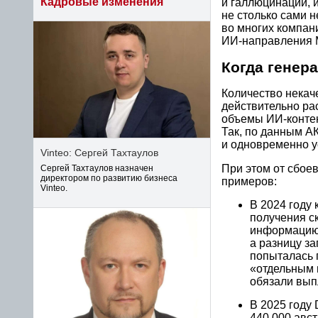
Кадровые изменения
и галлюцинаций, и
не столько сами н
во многих компани
ИИ-направления 
Когда генер
Количество некач
действительно рас
объемы ИИ-контен
Так, по данным АК
и одновременно у
Vinteo: Сергей Тахтаулов
При этом от сбое
Сергей Тахтаулов назначен
директором по развитию бизнеса
примеров:
Vinteo.
В 2024 году 
получения с
информацию,
а разницу за
попыталась п
«отдельным 
обязали вып
В 2025 году D
440 000 авс