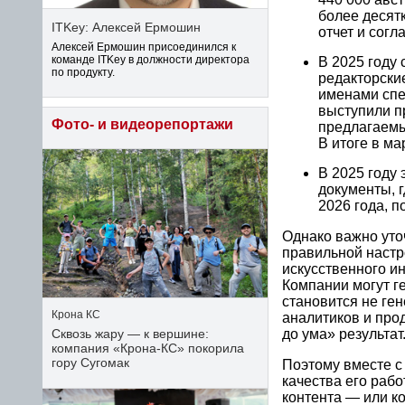
более десят
ITKey: Алексей Ермошин
отчет и согл
Алексей Ермошин присоединился к
команде ITKey в должности директора
В 2025 году
по продукту.
редакторски
именами спе
выступили пр
Фото- и видеорепортажи
предлагаемы
В итоге в ма
В 2025 году
документы, 
2026 года, 
Однако важно уто
правильной настр
искусственного ин
Компании могут г
становится не ген
Крона КС
аналитиков и про
Сквозь жару — к вершине:
до ума» результат
компания «Крона‑КС» покорила
гору Сугомак
Поэтому вместе с
качества его раб
контента — или ко