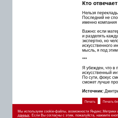
Кто отвечает
Нельзя перекладыв
Последний не спос
именно компания 
Важно: если мате
и разделять кажд
экспертно, но че
искусственного и
мысль, я под эти
***
Я убежден, что в 
искусственный инт
По сути, фокус см
сможет лучше про
Источник:
Дмитр
Печать
Печать б
Мы используем cookie-файлы, возможности Яндекс.Метрики и
данных
. Если Вы согласны с этим, пожалуйста, нажмите кн
© 2026 ООО «СК ПРЕСС».
Политика конфиденциальности пер