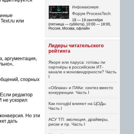
Инфомаксимум
Форум ProcessTech
ванные
18 — 19 сентября
ext.ru или
(пятница — суббота)
,
10:00 — 18:00
,
Россия, Москва, офлайн
Лидеры читательского
рейтинга
а, аргументация,
Якоря или паруса: готовы ли
льно»,
партнёры в российском ИТ-
канале к моновендорности? Часть
I
общений, спорных
«Облака» и ПАКи: синтез вместо
конкуренции. Часть I
 Если редактор
И не ускорил
Как погодЫ влияют на ЦОДы.
Часть I
конверсия. Но эти
АСУ ТП: эволюция, драйверы,
жет дать
риски и пр. Часть I