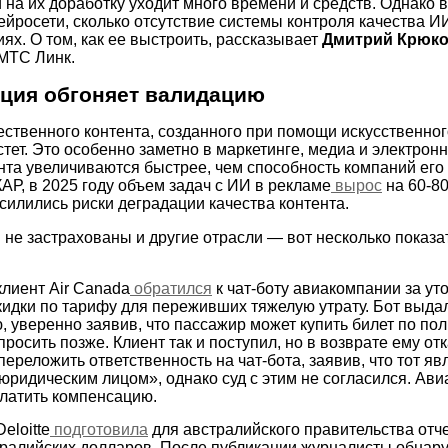
 на их доработку уходит много времени и средств. Однако 
ейросети, сколько отсутствие системы контроля качества И
ях. О том, как ее выстроить, рассказывает
Дмитрий Крюко
МТС Линк.
ация обгоняет валидацию
ественного контента, созданного при помощи искусственног
тет. Это особенно заметно в маркетинге, медиа и электрон
та увеличиваются быстрее, чем способность компаний его
АР, в 2025 году объем задач с ИИ в рекламе
вырос
на
60-8
силились риски деградации качества контента.
в не застрахованы и другие отрасли — вот несколько показ
клиент Air Canada
обратился
к чат-боту авиакомпании за у
кидки по тарифу для переживших тяжелую утрату. Бот выда
 уверенно заявив, что пассажир может купить билет по пол
просить позже. Клиент так и поступил, но в возврате ему от
ереложить ответственность на чат-бота, заявив, что тот яв
юридическим лицом», однако суд с этим не согласился. Ав
латить компенсацию.
eloitte
подготовила
для австралийского правительства отч
тралийских долларов. После публикации журналисты обнар