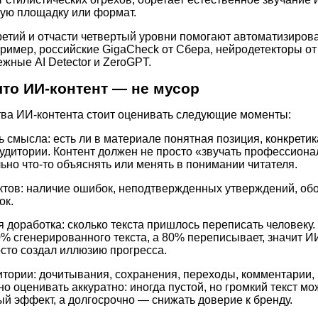
ную площадку или формат.
третий и отчасти четвертый уровни помогают автоматизиро
имер, российские GigaCheck от Сбера, нейродетекторы от T
жные AI Detector и ZeroGPT.
что ИИ-контент — не мусор
тва ИИ-контента стоит оценивать следующие моменты:
 смысла: есть ли в материале понятная позиция, конкретик
аудитории. Контент должен не просто «звучать профессиона
ьно что-то объяснять или менять в понимании читателя.
ктов: наличие ошибок, неподтвержденных утверждений, об
ок.
 доработка: сколько текста пришлось переписать человеку.
0% сгенерированного текста, а 80% переписывает, значит И
осто создал иллюзию прогресса.
итории: дочитывания, сохранения, переходы, комментарии, 
о оценивать аккуратно: иногда пустой, но громкий текст мо
ый эффект, а долгосрочно — снижать доверие к бренду.