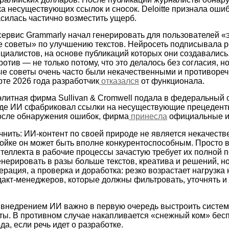
ка несуществующих ссылок и сносок. Deloitte признала оши
асилась частично возместить ущерб.
 сервис Grammarly начал генерировать для пользователей «
е советы» по улучшению текстов. Нейросеть подписывала 
циалистов, на основе публикаций которых они создавались
отив — не только потому, что это делалось без согласия, но
е советы очень часто были некачественными и противореч
рте 2026 года разработчик
отказался
от функционала.
 элитная фирма Sullivan & Cromwell подала в федеральный
где ИИ сфабриковал ссылки на несуществующие прецедент
после обнаружения ошибок, фирма
принесла
официальные из
чнить: ИИ-контент по своей природе не является некачест
ойке он может быть вполне конкурентоспособным. Просто 
теллекта в рабочие процессы зачастую требует их полной п
енерировать в разы больше текстов, креатива и решений, н
ерация, а проверка и доработка: резко возрастает нагрузка 
дакт-менеджеров, которые должны фильтровать, уточнять и
.
 внедрением ИИ важно в первую очередь выстроить систем
оты. В противном случае накапливается «снежный ком» бес
да, если речь идет о разработке.