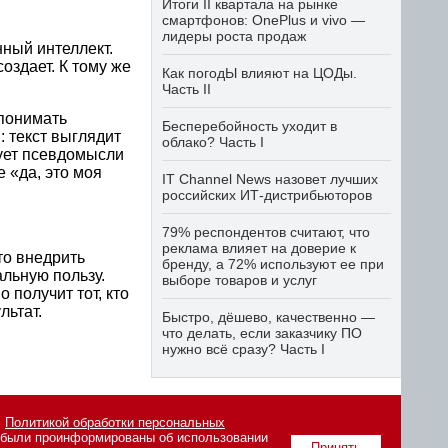
Итоги II квартала на рынке
смартфонов: OnePlus и vivo —
лидеры роста продаж
нный интеллект.
оздает. К тому же
Как погодЫ влияют на ЦОДы.
Часть II
 понимать
Бесперебойность уходит в
 текст выглядит
облако? Часть I
рует псевдомысли
 «да, это моя
IT Channel News назовет лучших
российских ИТ-дистрибьюторов
79% респондентов считают, что
реклама влияет на доверие к
то внедрить
бренду, а 72% используют ее при
альную пользу.
выборе товаров и услуг
 получит тот, кто
льтат.
Быстро, дёшево, качественно —
что делать, если заказчику ПО
нужно всё сразу? Часть I
с
Политикой обработки персональных
о были проинформированы об использовании
вания материалов сайта
Принять