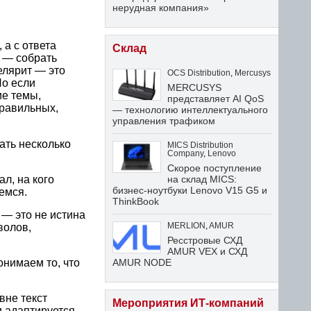
нерудная компания»
 а с ответа
Склад
у — собрать
елярит — это
OCS Distribution
,
Mercusys
Но если
MERCUSYS
е темы,
представляет AI QoS
правильных,
— технологию интеллектуального
управления трафиком
ать несколько
MICS Distribution
Company
,
Lenovo
Скорое поступление
на склад MICS:
л, на кого
бизнес-ноутбуки Lenovo V15 G5 и
емся.
ThinkBook
— это не истина
MERLION
,
AMUR
волов,
Ресстровые СХД
AMUR VEX и СХД
AMUR NODE
онимаем то, что
вне текст
Мероприятия ИТ-компаний
и адаптируется