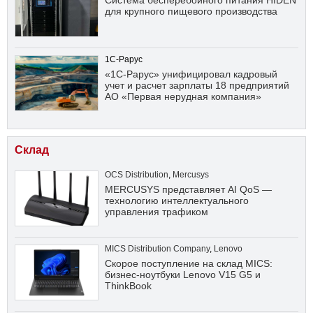
Система бесперебойного питания HIDEN
для крупного пищевого производства
1С-Рарус
«1С-Рарус» унифицировал кадровый
учет и расчет зарплаты 18 предприятий
АО «Первая нерудная компания»
Склад
OCS Distribution
,
Mercusys
MERCUSYS представляет AI QoS —
технологию интеллектуального
управления трафиком
MICS Distribution Company
,
Lenovo
Скорое поступление на склад MICS:
бизнес-ноутбуки Lenovo V15 G5 и
ThinkBook