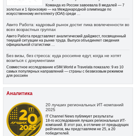
Команда из России завоевала 8 медалей — 7
золотых и 1 бронзовую — на Международной олимпиаде по
искусственному интеллекту (IOAI) среди …
Авито Работа: кадровый рынок достиг пика вовлеченности во
всех возрастных группах
Авито Работа представляет аналитический дайджест, посвященный
текущей ситуации на рынке труда. Выпуск объединяет сведения
официальной статистики …
Без визы, без стресса: куда россияне едут, когда не хотят
возиться с документами
Совместное исследование eSIM.World и Travelata показало: 9 из 10
самых популярных направлений — страны с безвизовым режимом
для россиян
Аналитика
20 лучших региональных ИТ-компаний
2025
IT Channel News публикует результаты
18-го
исследования лучших региональных ИТ-
компаний. В этот раз, в отличие от предыдущих
рейтингов, мы представляем не 25, а 20
победителей.