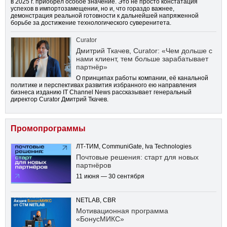
в 2025 г. приобрел особое значение. Это не просто констатация
успехов в импортозамещении, но и, что гораздо важнее,
демонстрация реальной готовности к дальнейшей напряженной
борьбе за достижение технологического суверенитета.
Curator
Дмитрий Ткачев, Curator: «Чем дольше с
нами клиент, тем больше зарабатывает
партнёр»
О принципах работы компании, её канальной
политике и перспективах развития избранного ею направления
бизнеса изданию IT Channel News рассказывает генеральный
директор Curator Дмитрий Ткачев.
Промопрограммы
ЛТ-ТИМ, CommuniGate, Iva Technologies
Почтовые решения: старт для новых
партнёров
11 июня — 30 сентября
NETLAB, CBR
Мотивационная программа
«БонусМИКС»