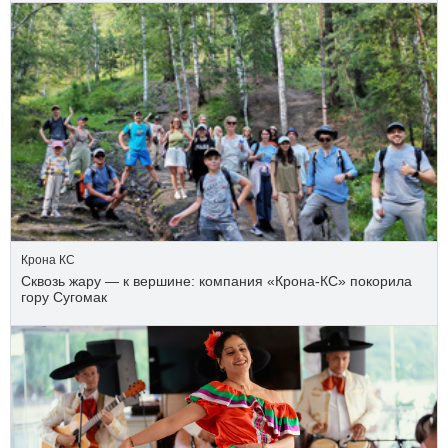
Крона КС
Сквозь жару — к вершине: компания «Крона‑КС» покорила
гору Сугомак