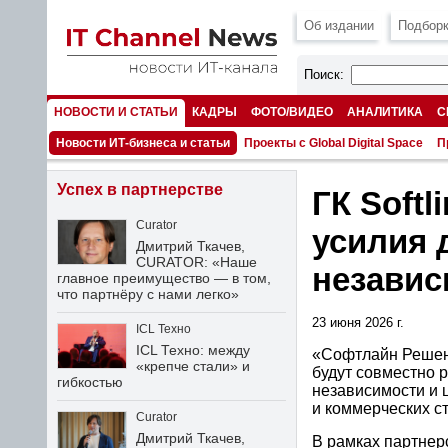
Об издании
Подборк
Поиск:
НОВОСТИ И СТАТЬИ
КАДРЫ
ФОТО/ВИДЕО
АНАЛИТИКА
С
НОМЕРА
Новости ИТ-бизнеса и статьи
Проекты с Global Digital Space
П
Успех в партнерстве
ГК Soft
Curator
усилия 
Дмитрий Ткачев,
CURATOR: «Наше
независ
главное преимущество — в том,
что партнёру с нами легко»
23 июня 2026 г.
ICL Техно
ICL Техно: между
«Софтлайн Решени
«крепче стали» и
будут совместно 
гибкостью
независимости и
и коммерческих ст
Curator
Дмитрий Ткачев,
В рамках партнер