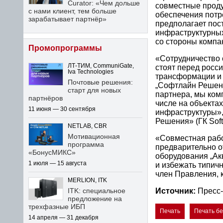
Curator: «Чем дольше
совместные проду
с нами клиент, тем больше
обеспечения потр
зарабатывает партнёр»
предполагает пос
инфраструктурных
со стороны комп
Промопрограммы
«Сотрудничество 
ЛТ-ТИМ, CommuniGate,
стоят перед росс
Iva Technologies
трансформации и 
Почтовые решения:
„Софтлайн Решени
старт для новых
партнера, мы комп
партнёров
числе на объекта
11 июня — 30 сентября
инфраструктуры»,
Решения» (ГК Softl
NETLAB, CBR
Мотивационная
«Совместная рабо
программа
предварительно о
«БонусМИКС»
оборудования „Ак
1 июля — 15 августа
и избежать типи
член Правления, 
MERLION, ITK
Источник:
Пресс-
ITK: специальное
предложение на
трехфазные ИБП
Печать
Печать б
14 апреля — 31 декабря