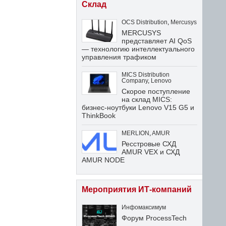
Склад
OCS Distribution
,
Mercusys
MERCUSYS
представляет AI QoS
— технологию интеллектуального
управления трафиком
MICS Distribution
Company
,
Lenovo
Скорое поступление
на склад MICS:
бизнес-ноутбуки Lenovo V15 G5 и
ThinkBook
MERLION
,
AMUR
Ресстровые СХД
AMUR VEX и СХД
AMUR NODE
Мероприятия ИТ-компаний
Инфомаксимум
Форум ProcessTech