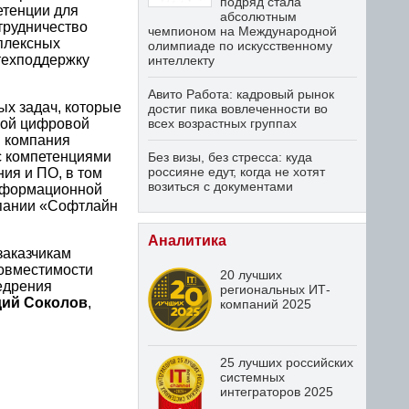
подряд стала
етенции для
абсолютным
трудничество
чемпионом на Международной
плексных
олимпиаде по искусственному
техподдержку
интеллекту
Авито Работа: кадровый рынок
ых задач, которые
достиг пика вовлеченности во
всех возрастных группах
сной цифровой
ы компания
с компетенциями
Без визы, без стресса: куда
россияне едут, когда не хотят
ия и ПО, в том
возиться с документами
информационной
мпании «Софтлайн
Аналитика
заказчикам
совместимости
20 лучших
недрения
региональных ИТ-
дий Соколов
,
компаний 2025
25 лучших российских
системных
интеграторов 2025