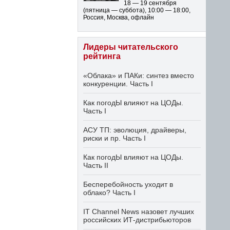
18 — 19 сентября
(пятница — суббота)
,
10:00 — 18:00
,
Россия, Москва, офлайн
Лидеры читательского
рейтинга
«Облака» и ПАКи: синтез вместо
конкуренции. Часть I
Как погодЫ влияют на ЦОДы.
Часть I
АСУ ТП: эволюция, драйверы,
риски и пр. Часть I
Как погодЫ влияют на ЦОДы.
Часть II
Бесперебойность уходит в
облако? Часть I
IT Channel News назовет лучших
российских ИТ-дистрибьюторов