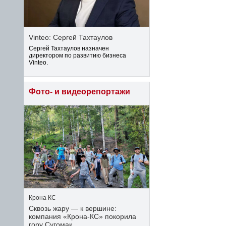
Vinteo: Сергей Тахтаулов
Сергей Тахтаулов назначен
директором по развитию бизнеса
Vinteo.
Фото- и видеорепортажи
Крона КС
Сквозь жару — к вершине:
компания «Крона‑КС» покорила
гору Сугомак