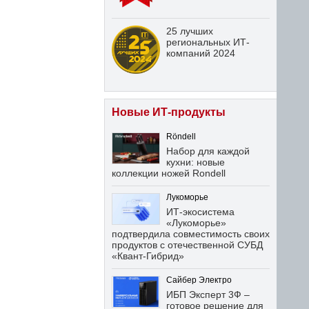
25 лучших
региональных ИТ-
компаний 2024
Новые ИТ-продукты
Röndell
Набор для каждой
кухни: новые
коллекции ножей Rondell
Лукоморье
ИТ-экосистема
«Лукоморье»
подтвердила совместимость своих
продуктов с отечественной СУБД
«Квант-Гибрид»
Сайбер Электро
ИБП Эксперт 3Ф –
готовое решение для