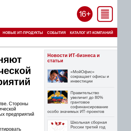
НОВЫЕ ИТ-ПРОДУКТЫ
СОБЫТИЯ
КАТАЛОГ ИТ-КОМПАНИЙ
Новости ИТ-бизнеса и
иняют
статьи
ческой
«МойОфис»
сокращает офисы и
риятий
инвестиции
Правительство
увеличит до 80%
грантовое
тве. Стороны
софинансирование
ической
особо значимых ИТ-проектов
ых предприятий
Школьная сборная
России третий год
птировать