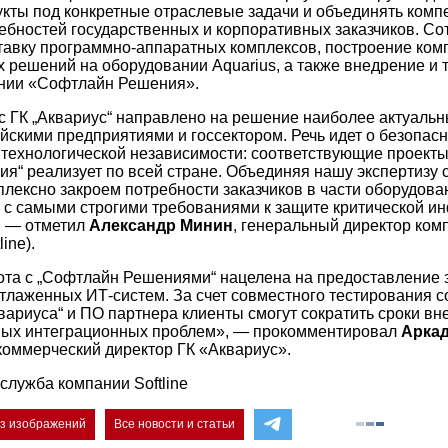
кты под конкретные отраслевые задачи и объединять комп
ебностей государственных и корпоративных заказчиков. Со
тавку программно-аппаратных комплексов, построение ком
 решений на оборудовании Aquarius, а также внедрение и 
ании «Софтлайн Решения».
с ГК „Аквариус“ направлено на решение наиболее актуальн
ийскими предприятиями и госсектором. Речь идет о безопа
технологической независимости: соответствующие проект
я“ реализует по всей стране. Объединяя нашу экспертизу 
лексно закроем потребности заказчиков в части оборудован
х с самыми строгими требованиями к защите критической 
 — отметил
Александр Минин
, генеральный директор ко
ine).
та с „Софтлайн Решениями“ нацелена на предоставление 
тлаженных ИТ-систем. За счет совместного тестирования 
вариуса“ и ПО партнера клиенты смогут сократить сроки в
чных интеграционных проблем», — прокомментировал
Арка
коммерческий директор ГК «Аквариус».
служба компании Softline
ез изображений
Все новости и статьи