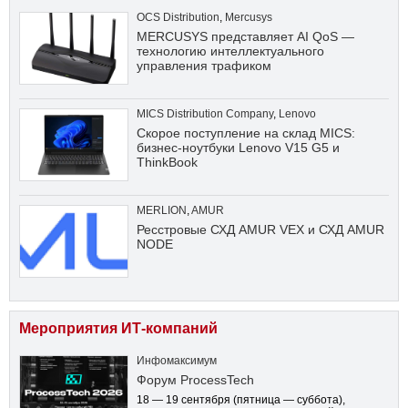
OCS Distribution
,
Mercusys
MERCUSYS представляет AI QoS —
технологию интеллектуального
управления трафиком
MICS Distribution Company
,
Lenovo
Скорое поступление на склад MICS:
бизнес-ноутбуки Lenovo V15 G5 и
ThinkBook
MERLION
,
AMUR
Ресстровые СХД AMUR VEX и СХД AMUR
NODE
Мероприятия ИТ-компаний
Инфомаксимум
Форум ProcessTech
18 — 19 сентября
(пятница — суббота)
,