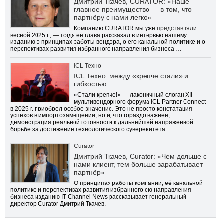
Дмитрий Ткачев, CURATOR: «Наше
главное преимущество — в том, что
партнёру с нами легко»
Компанию CURATOR мы уже
представляли
весной 2025 г., — тогда её глава рассказал в интервью нашему
изданию о принципах работы вендора, о его канальной политике и о
перспективах развития избранного направления бизнеса …
ICL Техно
ICL Техно: между «крепче стали» и
гибкостью
«Стали крепче!» — лаконичный слоган XII
мультивендорного форума ICL Partner Connect
в 2025 г. приобрел особое значение. Это не просто констатация
успехов в импортозамещении, но и, что гораздо важнее,
демонстрация реальной готовности к дальнейшей напряженной
борьбе за достижение технологического суверенитета.
Curator
Дмитрий Ткачев, Curator: «Чем дольше с
нами клиент, тем больше зарабатывает
партнёр»
О принципах работы компании, её канальной
политике и перспективах развития избранного ею направления
бизнеса изданию IT Channel News рассказывает генеральный
директор Curator Дмитрий Ткачев.