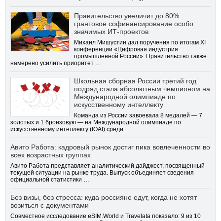
Правительство увеличит до 80%
грантовое софинансирование особо
значимых ИТ-проектов
Михаил Мишустин дал поручения по итогам XI
конференции «Цифровая индустрия
промышленной России». Правительство также
намерено усилить приоритет …
Школьная сборная России третий год
подряд стала абсолютным чемпионом на
Международной олимпиаде по
искусственному интеллекту
Команда из России завоевала 8 медалей — 7
золотых и 1 бронзовую — на Международной олимпиаде по
искусственному интеллекту (IOAI) среди …
Авито Работа: кадровый рынок достиг пика вовлеченности во
всех возрастных группах
Авито Работа представляет аналитический дайджест, посвященный
текущей ситуации на рынке труда. Выпуск объединяет сведения
официальной статистики …
Без визы, без стресса: куда россияне едут, когда не хотят
возиться с документами
Совместное исследование eSIM.World и Travelata показало: 9 из 10