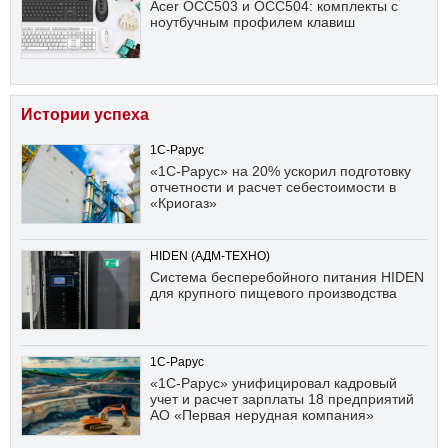
Acer OCC503 и OCC504: комплекты с
ноутбучным профилем клавиш
Истории успеха
1С-Рарус
«1С-Рарус» на 20% ускорил подготовку
отчетности и расчет себестоимости в
«Криогаз»
HIDEN (АДМ-ТЕХНО)
Система бесперебойного питания HIDEN
для крупного пищевого производства
1С-Рарус
«1С-Рарус» унифицировал кадровый
учет и расчет зарплаты 18 предприятий
АО «Первая нерудная компания»