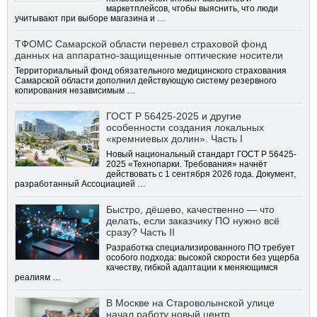
маркетплейсов, чтобы выяснить, что люди
учитывают при выборе магазина и …
ТФОМС Самарской области перевел страховой фонд
данных на аппаратно-защищенные оптические носители
Территориальный фонд обязательного медицинского страхования
Самарской области дополнил действующую систему резервного
копирования независимым …
ГОСТ Р 56425-2025 и другие
особенности создания локальных
«кремниевых долин». Часть I
Новый национальный стандарт ГОСТ Р 56425-
2025 «Технопарки. Требования» начнёт
действовать с 1 сентября 2026 года. Документ,
разработанный Ассоциацией …
Быстро, дёшево, качественно — что
делать, если заказчику ПО нужно всё
сразу? Часть II
Разработка специализированного ПО требует
особого подхода: высокой скорости без ущерба
качеству, гибкой адаптации к меняющимся
реалиям …
В Москве на Староволынской улице
начал работу новый центр