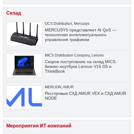
Склад
OCS Distribution
,
Mercusys
MERCUSYS представляет AI QoS —
технологию интеллектуального
управления трафиком
MICS Distribution Company
,
Lenovo
Скорое поступление на склад MICS:
бизнес-ноутбуки Lenovo V15 G5 и
ThinkBook
MERLION
,
AMUR
Ресстровые СХД AMUR VEX и СХД AMUR
NODE
Мероприятия ИТ-компаний