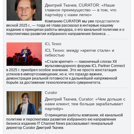
Дмитрий Ткачев, CURATOR: «Наше
главное преимущество — в том, что
партнёру с нами легко»
Компанию CURATOR мы уже
представляли
весной 2025 г., — тогда её глава рассказал в интервью нашему
изданию о принципах работы вендора, о его канальной политике и о
перспективах развития избранного направления бизнеса …
ICL Техно
ICL Техно: между «крепче стали» и
гибкостью
«Стали крепче!» — лаконичный слоган XII
мультивендорного форума ICL Partner Connect
в 2025 г. приобрел особое значение. Это не просто констатация
успехов в импортозамещении, но и, что гораздо важнее,
демонстрация реальной готовности к дальнейшей напряженной
борьбе за достижение технологического суверенитета.
Curator
Дмитрий Ткачев, Curator: «Чем дольше с
нами клиент, тем больше зарабатывает
партнёр»
О принципах работы компании, её канальной
политике и перспективах развития избранного ею направления
бизнеса изданию IT Channel News рассказывает генеральный
директор Curator Дмитрий Ткачев.