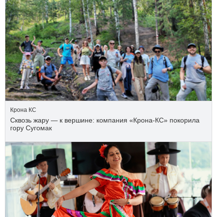
Крона КС
Сквозь жару — к вершине: компания «Крона‑КС» покорила
гору Сугомак