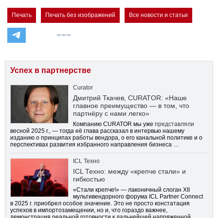
Печать
Печать без изображений
Все новости и статьи
Успех в партнерстве
Curator
Дмитрий Ткачев, CURATOR: «Наше
главное преимущество — в том, что
партнёру с нами легко»
Компанию CURATOR мы уже
представляли
весной 2025 г., — тогда её глава рассказал в интервью нашему
изданию о принципах работы вендора, о его канальной политике и о
перспективах развития избранного направления бизнеса …
ICL Техно
ICL Техно: между «крепче стали» и
гибкостью
«Стали крепче!» — лаконичный слоган XII
мультивендорного форума ICL Partner Connect
в 2025 г. приобрел особое значение. Это не просто констатация
успехов в импортозамещении, но и, что гораздо важнее,
демонстрация реальной готовности к дальнейшей напряженной