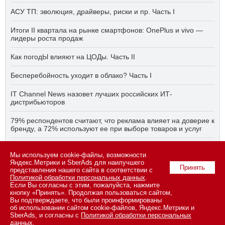
АСУ ТП: эволюция, драйверы, риски и пр. Часть I
Итоги II квартала на рынке смартфонов: OnePlus и vivo —
лидеры роста продаж
Как погодЫ влияют на ЦОДы. Часть II
Бесперебойность уходит в облако? Часть I
IT Channel News назовет лучших российских ИТ-
дистрибьюторов
79% респондентов считают, что реклама влияет на доверие к
бренду, а 72% используют ее при выборе товаров и услуг
Быстро, дёшево, качественно — что делать, если заказчику
Мы используем cookie-файлы, возможности
ПО нужно всё сразу? Часть I
Яндекс.Метрики и SberAds для наилучшего
Принять
представления нашего сайта в соответствии с
Политикой обработки персональных данных
.
Если Вы согласны с этим, пожалуйста, нажмите
© 2026 ООО «СК ПРЕСС».
Политика конфиденциальности
кнопку «Принять». Продолжая пользоваться сайтом,
персональных данных
,
информация об авторских правах и порядке
Вы подтверждаете, что были проинформированы
использования материалов сайта
об использовании сайтом cookie-файлов, Яндекс.Метрики и
109147 г. Москва, ул. Марксистская, 34, строение 10. Телефон: +7
SberAds, и согласны с
Политикой обработки персональных
495 974-22-60 (доб. 1500). Факс: +7 495 974-22-63. E-mail:
данных
.