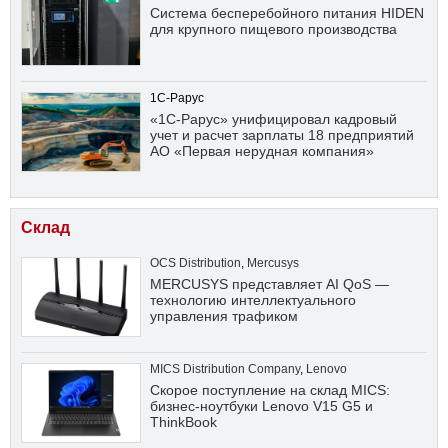
Система бесперебойного питания HIDEN
для крупного пищевого производства
1С-Рарус
«1С-Рарус» унифицировал кадровый
учет и расчет зарплаты 18 предприятий
АО «Первая нерудная компания»
Склад
OCS Distribution
,
Mercusys
MERCUSYS представляет AI QoS —
технологию интеллектуального
управления трафиком
MICS Distribution Company
,
Lenovo
Скорое поступление на склад MICS:
бизнес-ноутбуки Lenovo V15 G5 и
ThinkBook