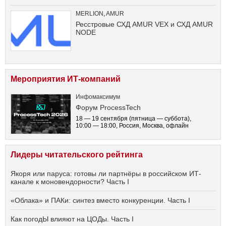
MERLION
,
AMUR
Ресстровые СХД AMUR VEX и СХД AMUR
NODE
Мероприятия ИТ-компаний
Инфомаксимум
Форум ProcessTech
18 — 19 сентября
(пятница — суббота)
,
10:00 — 18:00
, Россия, Москва, офлайн
Лидеры читательского рейтинга
Якоря или паруса: готовы ли партнёры в российском ИТ-
канале к моновендорности? Часть I
«Облака» и ПАКи: синтез вместо конкуренции. Часть I
Как погодЫ влияют на ЦОДы. Часть I