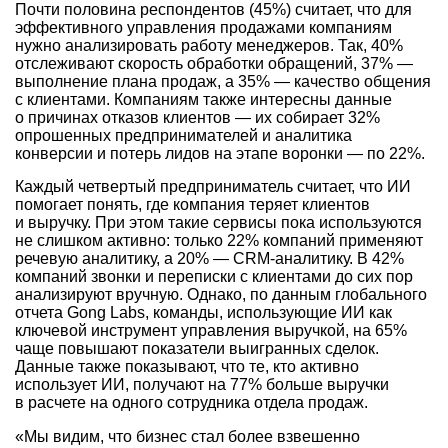
Почти половина респондентов (45%) считает, что для
эффективного управления продажами компаниям
нужно анализировать работу менеджеров. Так, 40%
отслеживают скорость обработки обращений, 37% —
выполнение плана продаж, а 35% — качество общения
с клиентами. Компаниям также интересны данные
о причинах отказов клиентов — их собирает 32%
опрошенных предпринимателей и аналитика
конверсии и потерь лидов на этапе воронки — по 22%.
Каждый четвертый предприниматель считает, что ИИ
помогает понять, где компания теряет клиентов
и выручку. При этом такие сервисы пока используются
не слишком активно: только 22% компаний применяют
речевую аналитику, а 20% — CRM-аналитику. В 42%
компаний звонки и переписки с клиентами до сих пор
анализируют вручную. Однако, по данным глобального
отчета Gong Labs, команды, использующие ИИ как
ключевой инструмент управления выручкой, на 65%
чаще повышают показатели выигранных сделок.
Данные также показывают, что те, кто активно
использует ИИ, получают на 77% больше выручки
в расчете на одного сотрудника отдела продаж.
«Мы видим, что бизнес стал более взвешенно