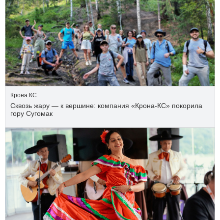
Крона КС
Сквозь жару — к вершине: компания «Крона‑КС» покорила
гору Сугомак