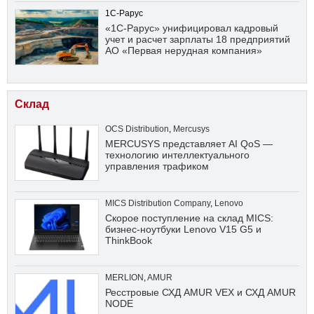
1С-Рарус
«1С-Рарус» унифицировал кадровый
учет и расчет зарплаты 18 предприятий
АО «Первая нерудная компания»
Склад
OCS Distribution
,
Mercusys
MERCUSYS представляет AI QoS —
технологию интеллектуального
управления трафиком
MICS Distribution Company
,
Lenovo
Скорое поступление на склад MICS:
бизнес-ноутбуки Lenovo V15 G5 и
ThinkBook
MERLION
,
AMUR
Ресстровые СХД AMUR VEX и СХД AMUR
NODE