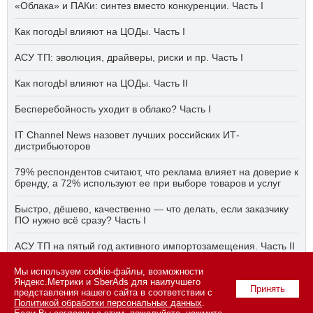
«Облака» и ПАКи: синтез вместо конкуренции. Часть I
Как погодЫ влияют на ЦОДы. Часть I
АСУ ТП: эволюция, драйверы, риски и пр. Часть I
Как погодЫ влияют на ЦОДы. Часть II
Бесперебойность уходит в облако? Часть I
IT Channel News назовет лучших российских ИТ-
дистрибьюторов
79% респондентов считают, что реклама влияет на доверие к
бренду, а 72% используют ее при выборе товаров и услуг
Быстро, дёшево, качественно — что делать, если заказчику
ПО нужно всё сразу? Часть I
АСУ ТП на пятый год активного импортозамещения. Часть II
Мы используем cookie-файлы, возможности
Бесперебойность уходит в облако? Часть II
Яндекс.Метрики и SberAds для наилучшего
Принять
представления нашего сайта в соответствии с
Политикой обработки персональных данных
.