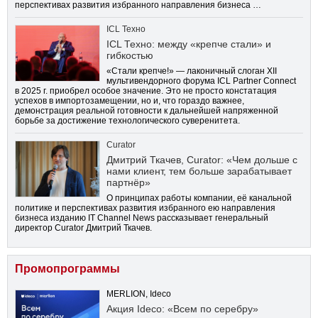
перспективах развития избранного направления бизнеса …
ICL Техно
ICL Техно: между «крепче стали» и
гибкостью
«Стали крепче!» — лаконичный слоган XII
мультивендорного форума ICL Partner Connect
в 2025 г. приобрел особое значение. Это не просто констатация
успехов в импортозамещении, но и, что гораздо важнее,
демонстрация реальной готовности к дальнейшей напряженной
борьбе за достижение технологического суверенитета.
Curator
Дмитрий Ткачев, Curator: «Чем дольше с
нами клиент, тем больше зарабатывает
партнёр»
О принципах работы компании, её канальной
политике и перспективах развития избранного ею направления
бизнеса изданию IT Channel News рассказывает генеральный
директор Curator Дмитрий Ткачев.
Промопрограммы
MERLION, Ideco
Акция Ideco: «Всем по серебру»