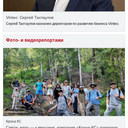
Vinteo: Сергей Тахтаулов
Сергей Тахтаулов назначен директором по развитию бизнеса Vinteo.
Фото- и видеорепортажи
Крона КС
Сквозь жару — к вершине: компания «Крона‑КС» покорила