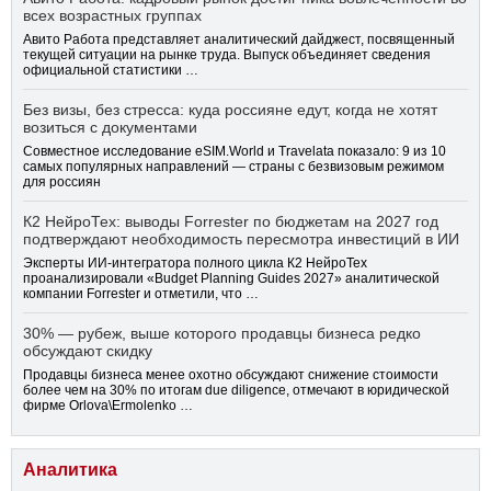
всех возрастных группах
Авито Работа представляет аналитический дайджест, посвященный
текущей ситуации на рынке труда. Выпуск объединяет сведения
официальной статистики …
Без визы, без стресса: куда россияне едут, когда не хотят
возиться с документами
Совместное исследование eSIM.World и Travelata показало: 9 из 10
самых популярных направлений — страны с безвизовым режимом
для россиян
К2 НейроТех: выводы Forrester по бюджетам на 2027 год
подтверждают необходимость пересмотра инвестиций в ИИ
Эксперты ИИ-интегратора полного цикла К2 НейроТех
проанализировали «Budget Planning Guides 2027» аналитической
компании Forrester и отметили, что …
30% — рубеж, выше которого продавцы бизнеса редко
обсуждают скидку
Продавцы бизнеса менее охотно обсуждают снижение стоимости
более чем на 30% по итогам due diligence, отмечают в юридической
фирме Orlova\Ermolenko …
Аналитика