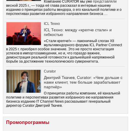
Компанию CURATOR мы уже
представляли
весной 2025 г., — тогда её глава рассказал в интервью нашему
изданию о принципах работы вендора, о его канальной политике и о
перспективах развития избранного направления бизнеса …
ICL Техно
ICL Техно: между «крепче стали» и
гибкостью
«Стали крепче!» — лаконичный слоган XII
мультивендорного форума ICL Partner Connect
в 2025 г. приобрел особое значение. Это не просто констатация
успехов в импортозамещении, но и, что гораздо важнее,
демонстрация реальной готовности к дальнейшей напряженной
борьбе за достижение технологического суверенитета.
Curator
Дмитрий Ткачев, Curator: «Чем дольше с
нами клиент, тем больше зарабатывает
партнёр»
О принципах работы компании, её канальной
политике и перспективах развития избранного ею направления
бизнеса изданию IT Channel News рассказывает генеральный
директор Curator Дмитрий Ткачев.
Промопрограммы