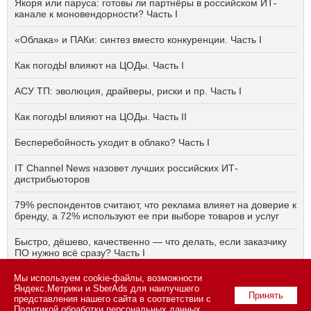
Якоря или паруса: готовы ли партнёры в российском ИТ-
канале к моновендорности? Часть I
«Облака» и ПАКи: синтез вместо конкуренции. Часть I
Как погодЫ влияют на ЦОДы. Часть I
АСУ ТП: эволюция, драйверы, риски и пр. Часть I
Как погодЫ влияют на ЦОДы. Часть II
Бесперебойность уходит в облако? Часть I
IT Channel News назовет лучших российских ИТ-
дистрибьюторов
79% респондентов считают, что реклама влияет на доверие к
бренду, а 72% используют ее при выборе товаров и услуг
Быстро, дёшево, качественно — что делать, если заказчику
ПО нужно всё сразу? Часть I
Мы используем cookie-файлы, возможности
АСУ ТП на пятый год активного импортозамещения. Часть II
Яндекс.Метрики и SberAds для наилучшего
Принять
представления нашего сайта в соответствии с
Политикой обработки персональных данных
.