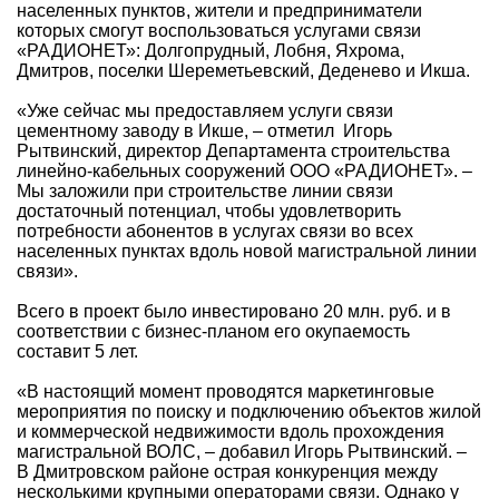
населенных пунктов, жители и предприниматели
которых смогут воспользоваться услугами связи
«РАДИОНЕТ»: Долгопрудный, Лобня, Яхрома,
Дмитров, поселки Шереметьевский, Деденево и Икша.
«Уже сейчас мы предоставляем услуги связи
цементному заводу в Икше, – отметил Игорь
Рытвинский, директор Департамента строительства
линейно-кабельных сооружений ООО «РАДИОНЕТ». –
Мы заложили при строительстве линии связи
достаточный потенциал, чтобы удовлетворить
потребности абонентов в услугах связи во всех
населенных пунктах вдоль новой магистральной линии
связи».
Всего в проект было инвестировано 20 млн. руб. и в
соответствии с бизнес-планом его окупаемость
составит 5 лет.
«В настоящий момент проводятся маркетинговые
мероприятия по поиску и подключению объектов жилой
и коммерческой недвижимости вдоль прохождения
магистральной ВОЛС, – добавил Игорь Рытвинский. –
В Дмитровском районе острая конкуренция между
несколькими крупными операторами связи. Однако у